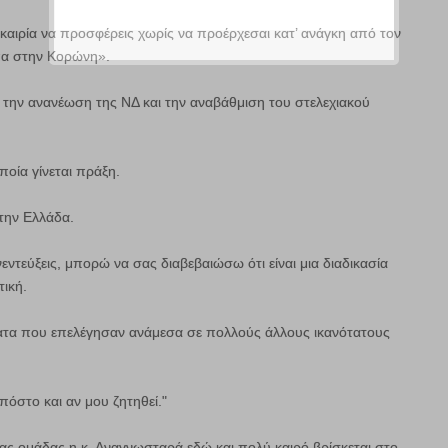
ευκαιρία να προσφέρεις χωρίς να προέρχεσαι κατ’ ανάγκη από τον
πα στην Κορώνη».
α την ανανέωση της ΝΔ και την αναβάθμιση του στελεχιακού
οία γίνεται πράξη.
 την Ελλάδα.
ντεύξεις, μπορώ να σας διαβεβαιώσω ότι είναι μια διαδικασία
τική.
ματα που επελέγησαν ανάμεσα σε πολλούς άλλους ικανότατους
όστο και αν μου ζητηθεί."
ς ομάδας η κ. Αναγνωσταρά εδώ και πολύ καιρό βρίσκεται στο