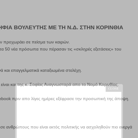
ΦΙΑ ΒΟΥΛΕΥΤΗΣ ΜΕ ΤΗ Ν.Δ. ΣΤΗΝ ΚΟΡΙΝΘΙΑ
ν προχωράει σε πείσμα των καιρών.
α 50 νέα πρόσωπα που πέρασαν τις «σκληρές εξετάσεις» του
 και επαγγελματικά καταξιωμένα στελέχη.
ίναι και της κ. Σοφίας Αναγνωσταρά απο το Νομό Κορινθίας.
ebook πριν απο λίγες ημέρες εξέφρασε την προσωπική της άποψη.
 σε ανθρώπους που είναι εκτός πολιτικής να ασχοληθούν πιο ενεργά