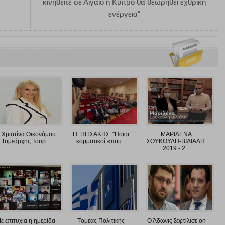
κινηθείτε σε Αιγαίο ή Κύπρο θα θεωρηθεί εχθρική
ενέργεια"
 Χριστίνα Οικονόμου
Π. ΠΙΤΣΑΚΗΣ: "Ποιοι
ΜΑΡΙΛΕΝΑ
Τομεάρχης Τουρ...
κομματικοί «που...
ΣΟΥΚΟΥΛΗ-ΒΙΛΙΑΛΗ:
2019 - 2...
ε επιτυχία η ημερίδα
Tομέας Πολιτικής
Ο Άδωνις ξεφτίλισε on