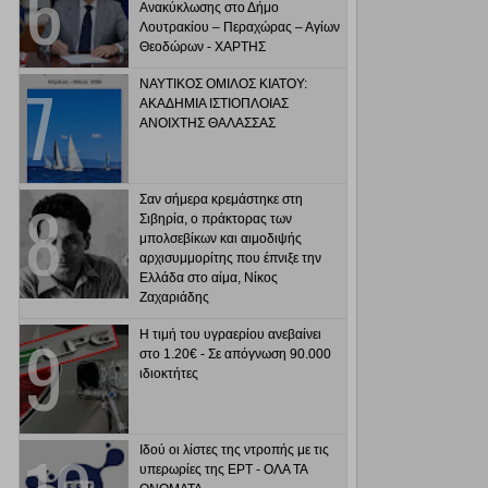
Ανακύκλωσης στο Δήμο
Λουτρακίου – Περαχώρας – Αγίων
Θεοδώρων - ΧΑΡΤΗΣ
ΝΑΥΤΙΚΟΣ ΟΜΙΛΟΣ ΚΙΑΤΟΥ:
ΑΚΑΔΗΜΙΑ ΙΣΤΙΟΠΛΟΙΑΣ
ΑΝΟΙΧΤΗΣ ΘΑΛΑΣΣΑΣ
Σαν σήμερα κρεμάστηκε στη
Σιβηρία, ο πράκτορας των
μπολσεβίκων και αιμοδιψής
αρχισυμμορίτης που έπνιξε την
Ελλάδα στο αίμα, Νίκος
Ζαχαριάδης
Η τιμή του υγραερίου ανεβαίνει
στο 1.20€ - Σε απόγνωση 90.000
ιδιοκτήτες
Ιδού οι λίστες της ντροπής με τις
υπερωρίες της ΕΡΤ - ΟΛΑ ΤΑ