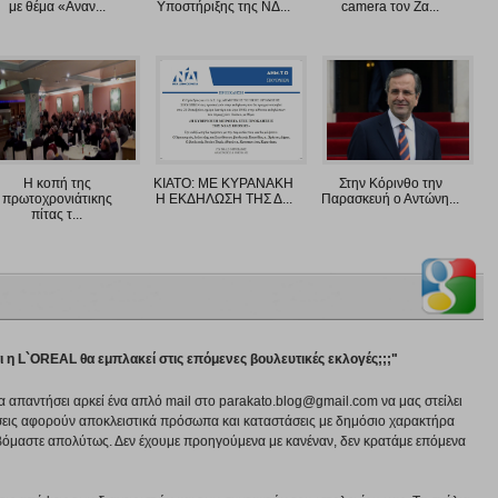
με θέμα «Αναν...
Υποστήριξης της ΝΔ...
camera τον Ζα...
Η κοπή της
ΚΙΑΤΟ: ΜΕ ΚΥΡΑΝΑΚΗ
Στην Κόρινθο την
πρωτοχρονιάτικης
Η ΕΚΔΗΛΩΣΗ ΤΗΣ Δ...
Παρασκευή ο Αντώνη...
πίτας τ...
τι η L`OREAL θα εμπλακεί στις επόμενες βουλευτικές εκλογές;;;"
να απαντήσει αρκεί ένα απλό mail στο parakato.blog@gmail.com να μας στείλει
εις αφορούν αποκλειστικά πρόσωπα και καταστάσεις με δημόσιο χαρακτήρα
βόμαστε απολύτως. Δεν έχουμε προηγούμενα με κανέναν, δεν κρατάμε επόμενα