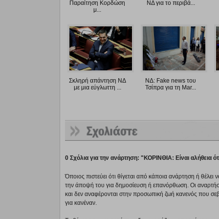
Παραίτηση Κορδώση
ΝΔ για το περιβά...
μ...
Σκληρή απάντηση ΝΔ
ΝΔ: Fake news του
με μια εύγλωττη ...
Τσίπρα για τη Mar...
0 Σχόλια για την ανάρτηση: "ΚΟΡΙΝΘΙΑ: Είναι αλήθεια ό
Όποιος πιστεύει ότι θίγεται από κάποια ανάρτηση ή θέλει 
την άποψή του για δημοσίευση ή επανόρθωση. Οι αναρτήσ
και δεν αναφέρονται στην προσωπική ζωή κανενός που σε
για κανέναν.