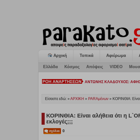
Αρχική
Τοπικά
Αφιέρωμα
Ελλάδα
Κόσμος
Απόψεις
VIDEO
Μουσ
ΚΙΑΤΟ: Η «ΕΠΟΜΕΝΗ ΜΕΡΑ» κ
Είσαστε εδώ: »
ΑΡΧΙΚΗ
»
PARAμένων
»
ΚΟΡΙΝΘΙΑ: Είναι
ΚΟΡΙΝΘΙΑ: Είναι αλήθεια ότι η L`
εκλογές;;;
0