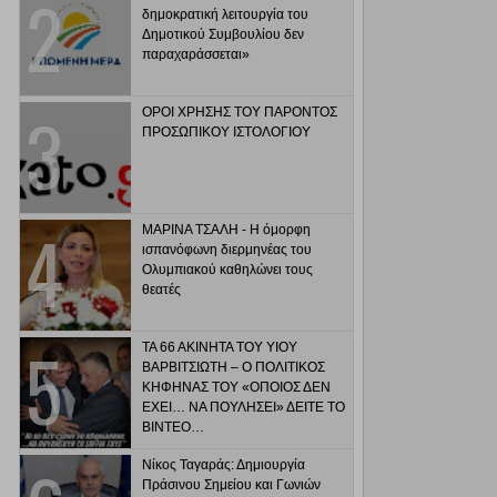
δημοκρατική λειτουργία του
Δημοτικού Συμβουλίου δεν
παραχαράσσεται»
ΟΡΟΙ ΧΡΗΣΗΣ ΤΟΥ ΠΑΡΟΝΤΟΣ
ΠΡΟΣΩΠΙΚΟΥ ΙΣΤΟΛΟΓΙΟΥ
ΜΑΡΙΝΑ ΤΣΑΛΗ - Η όμορφη
ισπανόφωνη διερμηνέας του
Ολυμπιακού καθηλώνει τους
θεατές
ΤΑ 66 ΑΚΙΝΗΤΑ ΤΟΥ ΥΙΟΥ
ΒΑΡΒΙΤΣΙΩΤΗ – Ο ΠΟΛΙΤΙΚΟΣ
ΚΗΦΗΝΑΣ ΤΟΥ «ΟΠΟΙΟΣ ΔΕΝ
ΕΧΕΙ… ΝΑ ΠΟΥΛΗΣΕΙ» ΔΕΙΤΕ ΤΟ
ΒΙΝΤΕΟ…
Νίκος Ταγαράς: Δημιουργία
Πράσινου Σημείου και Γωνιών