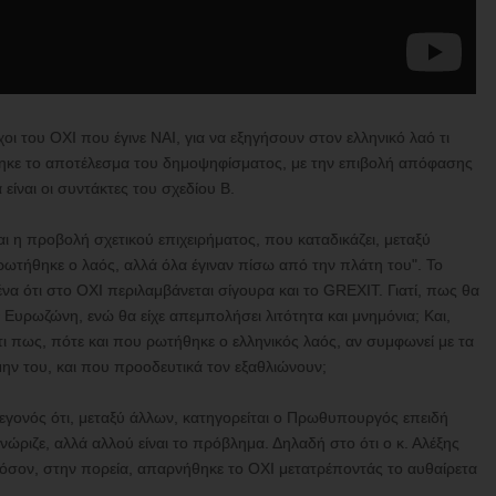
χοι του ΟΧΙ που έγινε ΝΑΙ, για να εξηγήσουν στον ελληνικό λαό τι
θηκε το αποτέλεσμα του δημοψηφίσματος, με την επιβολή απόφασης
είναι οι συντάκτες του σχεδίου Β.
 η προβολή σχετικού επιχειρήματος, που καταδικάζει, μεταξύ
ρωτήθηκε ο λαός, αλλά όλα έγιναν πίσω από την πλάτη του". Το
να ότι στο ΟΧΙ περιλαμβάνεται σίγουρα και το GREXIT. Γιατί, πως θα
ν Ευρωζώνη, ενώ θα είχε απεμπολήσει λιτότητα και μνημόνια; Και,
ιότι πως, πότε και που ρωτήθηκε ο ελληνικός λαός, αν συμφωνεί με τα
ν του, και που προοδευτικά τον εξαθλιώνουν;
γεγονός ότι, μεταξύ άλλων, κατηγορείται ο Πρωθυπουργός επειδή
γνώριζε, αλλά αλλού είναι το πρόβλημα. Δηλαδή στο ότι ο κ. Αλέξης
φόσον, στην πορεία, απαρνήθηκε το ΟΧΙ μετατρέποντάς το αυθαίρετα