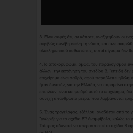
3. Είναι σαφές ότι, αν κάποτε, αναζητηθούν οι ένο
ακριβώς συνέβη εκείνη τη νύκτα, και πως ακυρώ
ολοκληρωτικού καθεστώτος, αυτοί σίγουρα δεν θα 
4.Το αποκορύφωμα, όμως, του παραλογισμού είναι
άλλων, την εκπόνηση του σχεδίου Β, "επειδή δεν 
επιχείρημα είναι σαθρό, αφού παραβλέπει ηθελημέ
ήταν δυνατόν, για την Ελλάδα, να παραμείνει στη
επιπλέον, είναι και φαιδρό αυτό το επιχείρημα, δ
συνεχή απάνθρωπα μέτρα, που λαμβάνονται ερήμη
5. Ένας τραγέλαφος, εξάλλου, αναδύεται από το 
"γνώριζε για το σχέδιο Β"! Αναμφίβολα, καλώς το 
Τσίπρας αδυνατεί να υπερασπιστεί το σχέδιο Β ε
σε ΝΑΙ .