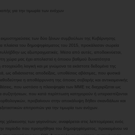
τροπής για την τιμωρία των ενόχων
ς εκμυστηρεύσεις των δύο ξένων συμβούλων της Κυβέρνησης
τα πλαίσια του δημοψηφίσματος του 2015, προκάλεσαν σωρεία
ι συλλήβδην ως εξωπραγματικές. Μέσα από αυτές, αποδεικνύεται,
στη χώρα μας έχει απολεστεί η όποιου βαθμού δυνατότητα
στοιχειώδη λογική και με γνώμονα τα εκάστοτε δεδομένα της
ά, ως αδιάσειστες αποδείξεις, υποθέσεις αβάσιμες, που φυσικά
εθοδεύτηκε η αποθάρρυνση της όποιας σοβαρής και αντικειμενικής
έσεις, που ωστόσο η πλειοψηφία των ΜΜΕ τις διαχειρίζεται ως
ία συζητήσεων, που κατά περίπτωση κατηγορούν ή υπερασπίζονται
των ορθολογικών, προβαίνουν στην αποκάλυψη δήθεν σκανδάλων και
εξεταστικών επιτροπών για την τιμωρία των ενόχων.
ης χάλκευσης των γεγονότων, αναφέρεται στις λεπτομέρειες ενός
 την περίοδο που προηγήθηκε του δημοψηφίσματος, προκειμένου να