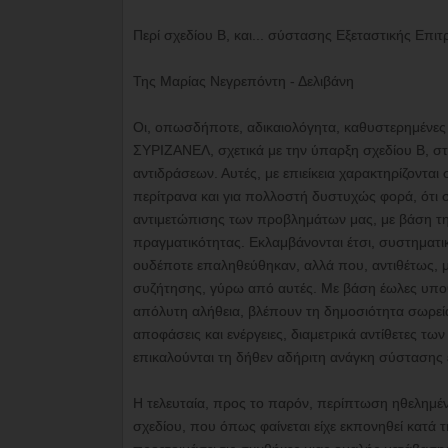
Περί σχεδίου Β, και... σύστασης Εξεταστικής Επι
Της Μαρίας Νεγρεπόντη - Δελιβάνη
Οι, οπωσδήποτε, αδικαιολόγητα, καθυστερημένε
ΣΥΡΙΖΑΝΕΛ, σχετικά με την ύπαρξη σχεδίου Β, σ
αντιδράσεων. Αυτές, με επιείκεια χαρακτηρίζοντα
περίτρανα και για πολλοστή δυστυχώς φορά, ότι 
αντιμετώπισης των προβλημάτων μας, με βάση τη 
πραγματικότητας. Εκλαμβάνονται έτσι, συστηματικ
ουδέποτε επαληθεύθηκαν, αλλά που, αντιθέτως, μ
συζήτησης, γύρω από αυτές. Με βάση έωλες υποθ
απόλυτη αλήθεια, βλέπουν τη δημοσιότητα σωρε
αποφάσεις και ενέργειες, διαμετρικά αντίθετες 
επικαλούνται τη δήθεν αδήριτη ανάγκη σύστασης 
Η τελευταία, προς το παρόν, περίπτωση ηθελημέν
σχεδίου, που όπως φαίνεται είχε εκπονηθεί κατά