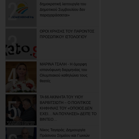
δημοκρατική λειτουργία του
Δημοτικού Συμβουλίου δεν
παραχαράσσεται»
ΟΡΟΙ ΧΡΗΣΗΣ ΤΟΥ ΠΑΡΟΝΤΟΣ
ΠΡΟΣΩΠΙΚΟΥ ΙΣΤΟΛΟΓΙΟΥ
ΜΑΡΙΝΑ ΤΣΑΛΗ - Η όμορφη
ισπανόφωνη διερμηνέας του
Ολυμπιακού καθηλώνει τους
θεατές
ΤΑ 66 ΑΚΙΝΗΤΑ ΤΟΥ ΥΙΟΥ
ΒΑΡΒΙΤΣΙΩΤΗ – Ο ΠΟΛΙΤΙΚΟΣ
ΚΗΦΗΝΑΣ ΤΟΥ «ΟΠΟΙΟΣ ΔΕΝ
ΕΧΕΙ… ΝΑ ΠΟΥΛΗΣΕΙ» ΔΕΙΤΕ ΤΟ
ΒΙΝΤΕΟ…
Νίκος Ταγαράς: Δημιουργία
Πράσινου Σημείου και Γωνιών