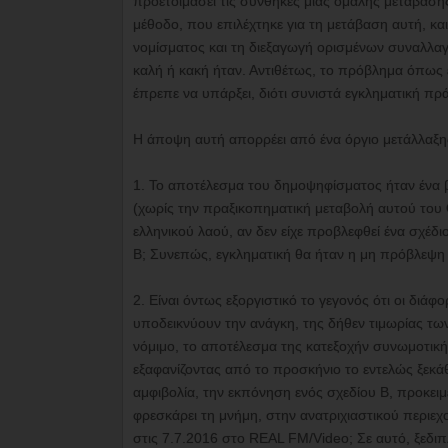
προετοιμάσει τις συνθήκες μιας ομαλής μετάβασης 
μέθοδο, που επιλέχτηκε για τη μετάβαση αυτή, κ
νομίσματος και τη διεξαγωγή ορισμένων συναλλαγ
καλή ή κακή ήταν. Αντιθέτως, το πρόβλημα όπως εμ
έπρεπε να υπάρξει, διότι συνιστά εγκληματική π
Η άποψη αυτή απορρέει από ένα όργιο μετάλλαξης
1. Το αποτέλεσμα του δημοψηφίσματος ήταν ένα β
(χωρίς την πραξικοπηματική μεταβολή αυτού του 
ελληνικού λαού, αν δεν είχε προβλεφθεί ένα σχέδ
Β; Συνεπώς, εγκληματική θα ήταν η μη πρόβλεψη ε
2. Είναι όντως εξοργιστικό το γεγονός ότι οι διά
υποδεικνύουν την ανάγκη, της δήθεν τιμωρίας τω
νόμιμο, το αποτέλεσμα της κατεξοχήν συνωμοτική
εξαφανίζοντας από το προσκήνιο το εντελώς ξεκά
αμφιβολία, την εκπόνηση ενός σχεδίου Β, προκειμέ
φρεσκάρει τη μνήμη, στην ανατριχιαστικού περιε
στις 7.7.2016 στο REAL FM/Video; Σε αυτό, ξεδι