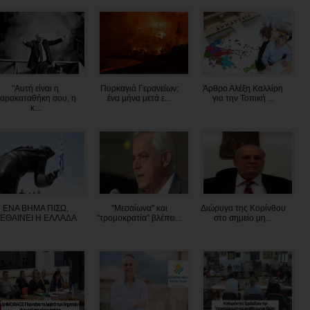
"Αυτή είναι η
Πυρκαγιά Γερανείων:
Άρθρο Αλέξη Καλλίρη
αρακαταθήκη σου, η
ένα μήνα μετά ε...
για την Τοπική ...
κ...
ΕΝΑ ΒΗΜΑ ΠΙΣΩ,
"Μεσαίωνα" και
Διώρυγα της Κορίνθου
ΕΘΑΙΝΕΙ Η ΕΛΛΑΔΑ
"τρομοκρατία" βλέπει...
στο σημείο μη...