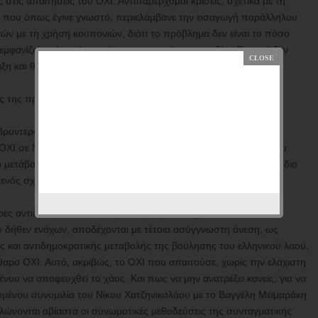
στις απαιτήσεις του ΟΧΙ. Αντιπαρέρχομαι κρίσεις, σχετικά με τη
αι που όπως έγινε γνωστό, περιελάμβανε την εισαγωγή παράλληλου
ών με τη χρήση κουπονιών, διότι το πρόβλημα δεν είναι το πόσο
φανίζεται είναι, ότι κατά τους επικριτές του σχεδίου Β, αυτό δεν
ράξη και θα οδηγούσε την Ελλάδα στην καταστροφή.
 της πραγματικότητας. Συγκεκριμένα:
ροντερό ΟΧΙ. ΟΧΙ στα μνημόνια και στη λιτότητα. Πως, λοιπόν,
ΟΧΙ σε ΝΑΙ), θα μπορούσε να υλοποιηθεί η θέληση του 63% του
ιο μετάβασης στη νέα αυτή κατάσταση, που ήταν ακριβώς το σχέδιο
νός σχεδίου Β, και όχι η εκπόνησή του.
φορες αντιδράσεις εναντίον της ύπαρξης του σχεδίου Β, που
ν δήθεν ενόχων, αποδέχονται με τέτοια ασύγγνωστη άνεση, ως
ς και αντιδημοκρατικής μεταβολής της βούλησης του ελληνικού λαού,
θαρο ΟΧΙ. Αυτό, ακριβώς, το ΟΧΙ που απαιτούσε, χωρίς την ελάχιστη
νου να αποφευχθεί το χάος. Και πως να μην ανατρέξει κανείς, για να
χομένου συνομιλία του Νίκου Χατζηνικολάου με το Βαγγέλη Μεϊμαράκη
πλώνονται αβίαστα οι συνωμοτικές μεθοδεύσεις της συνταγματικής