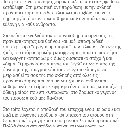
Το πρώτο, είναι σύντομο, χαρακτηρίζεται από σοκ, φόβο και
κατάθλιψη. Στη μετωπική αντιπαράθεση με την σκληρή
πραγματικότητα ότι «εδώ τελειώνει το ταξίδι» στη γη, η
δημιουργία τέτοιων συναισθηματικών αντιδράσεων είναι
εύλογη για κάθε άνθρωπο.
Στο δεύτερο εναλλάσσονται συναισθήματα άρνησης της
πραγματικότητας και θρήνου και μαζί σπασμωδική
συμπεριφορά "προγραμματισμού" των τελικών φάσεων της
ζωής του ατόμου ή ακόμη και φρενήρης δραστηριοποίηση
και ενεργητικότητα χωρίς όμως ουσιαστικό στόχο ή και
νόημα. Ο μηχανισμός άμυνας του "εγώ" όπως αυτός της
άρνησης της πραγματικότητας ενεργοποιείται για να
μετριασθεί το σοκ της πιο σκληρής από όλες τις
πραγματικότητες που αντιμετωπίζουμε οι άνθρωποι
καθημερινά - ότι είμαστε εφήμερα όντα - ότι μας κατατρέχει η
άδικη μοίρας που επικεντρώνεται στο δραματικό γεγονός
του προσωπικού μας θανάτου.
Στο τρίτο έρχεται η αποδοχή του επερχόμενου μοιραίου και
μαζί μια εμφανής προθυμία και υπακοή του ατόμου στη
θεραπευτική αγωγή και στο ιατρονοσηλευτικό προσωπικό.
Πολλά άτομα στο στάδιο αυτό συμπεριφέρονται ως