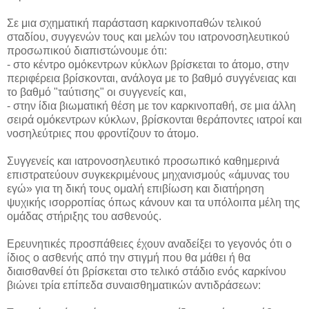
Σε μια σχηματική παράσταση καρκινοπαθών τελικού
σταδίου, συγγενών τους και μελών του ιατρονοσηλευτικού
προσωπικού διαπιστώνουμε ότι:
- στο κέντρο ομόκεντρων κύκλων βρίσκεται το άτομο, στην
περιφέρεια βρίσκονται, ανάλογα με το βαθμό συγγένειας και
το βαθμό "ταύτισης" οι συγγενείς και,
- στην ίδια βιωματική θέση με τον καρκινοπαθή, σε μια άλλη
σειρά ομόκεντρων κύκλων, βρίσκονται θεράποντες ιατροί και
νοσηλεύτριες που φροντίζουν το άτομο.
Συγγενείς και ιατρονοσηλευτικό προσωπικό καθημερινά
επιστρατεύουν συγκεκριμένους μηχανισμούς «άμυνας του
εγώ» για τη δική τους ομαλή επιβίωση και διατήρηση
ψυχικής ισορροπίας όπως κάνουν και τα υπόλοιπα μέλη της
ομάδας στήριξης του ασθενούς.
Ερευνητικές προσπάθειες έχουν αναδείξει το γεγονός ότι ο
ίδιος ο ασθενής από την στιγμή που θα μάθει ή θα
διαισθανθεί ότι βρίσκεται στο τελικό στάδιο ενός καρκίνου
βιώνει τρία επίπεδα συναισθηματικών αντιδράσεων: