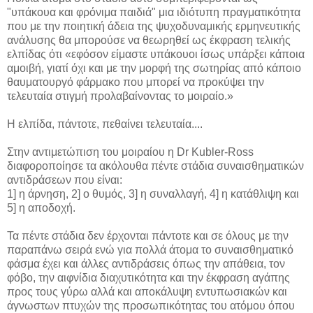
"υπάκουα και φρόνιμα παιδιά" μια ιδιότυπη πραγματικότητα
που με την ποιητική άδεια της ψυχοδυναμικής ερμηνευτικής
ανάλυσης θα μπορούσε να θεωρηθεί ως έκφραση τελικής
ελπίδας ότι «εφόσον είμαστε υπάκουοι ίσως υπάρξει κάποια
αμοιβή, γιατί όχι και με την μορφή της σωτηρίας από κάποιο
θαυματουργό φάρμακο που μπορεί να προκύψει την
τελευταία στιγμή προλαβαίνοντας το μοιραίο.»
Η ελπίδα, πάντοτε, πεθαίνει τελευταία....
Στην αντιμετώπιση του μοιραίου η Dr Kubler-Ross
διαφοροποίησε τα ακόλουθα πέντε στάδια συναισθηματικών
αντιδράσεων που είναι:
1] η άρνηση, 2] ο θυμός, 3] η συναλλαγή, 4] η κατάθλιψη και
5] η αποδοχή.
Τα πέντε στάδια δεν έρχονται πάντοτε και σε όλους με την
παραπάνω σειρά ενώ για πολλά άτομα το συναισθηματικό
φάσμα έχει και άλλες αντιδράσεις όπως την απάθεια, τον
φόβο, την αιφνίδια διαχυτικότητα και την έκφραση αγάπης
προς τους γύρω αλλά και αποκάλυψη εντυπωσιακών και
άγνωστων πτυχών της προσωπικότητας του ατόμου όπου