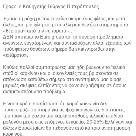
Γράφει ο Καθηγητής Γιώργος Πιπερόπουλος
Έχασε τη μάχη με τον καρκίνο ακόμη ένας φίλος, και μετά
άλλος, και μία φίλη και μετά άλλη και δεν έχει σταματημό το
«θέρισμα» από την «επάρατο»…
ΔΕΝ υποτιμώ το Euro group και τα συναφή προβλήματα
ανέργων, εργαζομένων και συνταξιούχων αλλά, εξαιτίας των
πρόσφατων θανάτων, σήμερα θα επικεντρωθώ στην
«επάρατο».
Καθώς πολλοί συμπατριώτες μας ήδη βιώνουν το ‘τελικό
στάδιο’ καρκίνου και οι οικογένειές τους βρίσκονται σε
απόγνωση καταθέτω σήμερα στα αγαπημένα μας blogs
μερικές σκέψεις ελπίζοντας να φανούν χρήσιμες σε όσους
αντιμετωπίζουν το πρόβλημα.
Είναι πικρή η διαπίστωση ότι καμιά κοινωνία δεν
προετοιμάζει τα άτομα για τις ψυχοκοινωνικές διαστάσεις
του τραγικού ρόλου του καρκινοπαθούς τελικού σταδίου
μολονότι μέσα στις επόμενες δεκαετίες 20-25% Ελλήνων και
άλλων Ευρωπαίων θα πεθάνουν από κάποια ανίατη μορφή
καρκίνου.