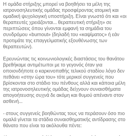
Η ομάδα στήριξης μπορεί να βοηθήσει τα μέλη της
ιατρονοσηλευτικής ομάδας προσφέροντας ατομική και
ομαδική ψυχολογική υποστήριξη. Είναι γνωστό ότι και «οι
θεραπευτές χρειάζονται... θεραπευτική στήριξη» σε
περιπτώσεις όπου γίνονται εμφανή τα σημάδια του
συνδρόμου «burnout» (δηλαδή του «καψίματος» ή εάν
προτιμάτε της επαγγελματικής εξουθένωσης των
θεραπευτών).
Ερευνώντας τις κοινωνιολογικές διαστάσεις του θανάτου
βρεθήκαμε αντιμέτωποι με το γεγονός όταν για
οποιονδήποτε ο καρκινοπαθής τελικού σταδίου λόγο δεν
πεθάνει «στην ώρα του» τότε μερικοί συγγενείς που
βρίσκονται στο στάδιο του πένθους αλλά και κάποια μέλη
της ιατρονοσηλευτικής ομάδας δείχνουν συναισθήματα
απογοήτευσης συχνά δε ακόμη και θυμού απέναντι στον
ασθενή...
- στους συγγενείς βοηθώντας τους να περάσουν όσο πιο
ομαλά γίνεται τα στάδια συναισθηματικής αντίδρασης στο
θάνατο που είναι τα ακόλουθα πέντε: