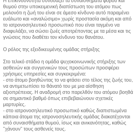
Η επικινδυνότητα συνδυάζει τα συναισθήματα φόβου και
θυμού στην υποκειμενική διαπίστωση του ατόμου πως
μολονότι η ζωή του είναι σε άμεσο κίνδυνο αυτό παραμένει
ευάλωτο και «αναλώσιμο» χωρίς προστασία ακόμη και από
το ιατρονοσηλευτικό προσωπικό που είναι ταγμένο να
διαφυλάξει, να σώσει ζωές αποτρέποντας με τα μέσα και τις
γνώσεις που διαθέτει τον κίνδυνο του θανάτου.
Ο ρόλος της εξειδικευμένης ομάδας στήριξης
Στο τελικό στάδιο η ομάδα ψυχοκοινωνικής στήριξης των
ασθενών και συγγενικών τους προσώπων προσφέρει
χρήσιμες υπηρεσίες και συγκεκριμένα:
- στο άτομο βοηθώντας το να φτάσει στο τέλος της ζωής του,
να αντιμετωπίσει το θάνατό του με μια αίσθηση
αξιοπρέπειας. Η αναδρομή στο παρελθόν του ατόμου βοηθά
σε σημαντικό βαθμό όπως επιβεβαιώνουν σχετικές
μαρτυρίες.
- στο ιατρονοσηλευτικό προσωπικό καθώς διαπιστωμένα
κάποια άτομα της ιατρονοσηλευτικής ομάδας διακατέχονται
από συναισθήματα θυμού, ίσως και ανικανότητας, καθώς
"χάνουν" τους ασθενείς τους.