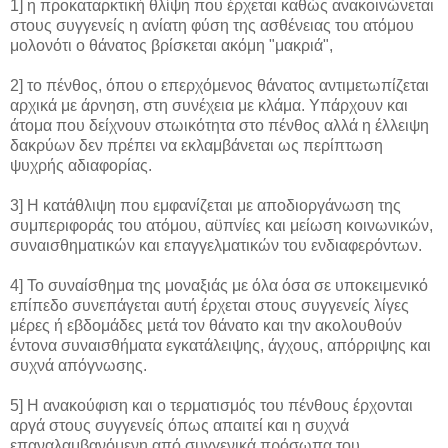
1] η προκαταρκτική θλίψη που έρχεται καθώς ανακοινώνεται
στους συγγενείς η ανίατη φύση της ασθένειας του ατόμου
μολονότι ο θάνατος βρίσκεται ακόμη "μακριά",
2] το πένθος, όπου ο επερχόμενος θάνατος αντιμετωπίζεται
αρχικά με άρνηση, στη συνέχεια με κλάμα. Υπάρχουν και
άτομα που δείχνουν στωικότητα στο πένθος αλλά η έλλειψη
δακρύων δεν πρέπει να εκλαμβάνεται ως περίπτωση
ψυχρής αδιαφορίας.
3] Η κατάθλιψη που εμφανίζεται με αποδιοργάνωση της
συμπεριφοράς του ατόμου, αϋπνίες και μείωση κοινωνικών,
συναισθηματικών και επαγγελματικών του ενδιαφερόντων.
4] Το συναίσθημα της μοναξιάς με όλα όσα σε υποκειμενικό
επίπεδο συνεπάγεται αυτή έρχεται στους συγγενείς λίγες
μέρες ή εβδομάδες μετά τον θάνατο και την ακολουθούν
έντονα συναισθήματα εγκατάλειψης, άγχους, απόρριψης και
συχνά απόγνωσης.
5] Η ανακούφιση και ο τερματισμός του πένθους έρχονται
αργά στους συγγενείς όπως απαιτεί και η συχνά
επαναλαμβανόμενη από συγγενικά πρόσωπα του