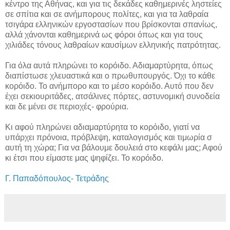
κέντρο της Αθήνας, και για τις δεκάδες καθημερινές ληστείες
σε σπίτια και σε ανήμπορους πολίτες, και για τα λαθραία
τσιγάρα ελληνικών εργοστασίων που βρίσκονται σπανίως,
αλλά χάνονται καθημερινά ως φόροι όπως και για τους
χιλιάδες τόνους λαθραίων καυσίμων ελληνικής πατρότητας.
Για όλα αυτά πληρώνει το κορόιδο. Αδιαμαρτύρητα, όπως
διαπίστωσε χλευαστικά και ο πρωθυπουργός. Όχι το κάθε
κορόιδο. Το ανήμπορο και το μέσο κορόιδο. Αυτό που δεν
έχει σεκιουριτάδες, ατσάλινες πόρτες, αστυνομική συνοδεία
και δε μένει σε περιοχές- φρούρια.
Κι αφού πληρώνει αδιαμαρτύρητα το κορόιδο, γιατί να
υπάρχει πρόνοια, πρόβλεψη, καταλογισμός και τιμωρία σ
αυτή τη χώρα; Για να βάλουμε δουλειά στο κεφάλι μας; Αφού
κι έτσι που είμαστε μας ψηφίζει. Το κορόιδο.
Γ. Παπαδόπουλος- Τετράδης