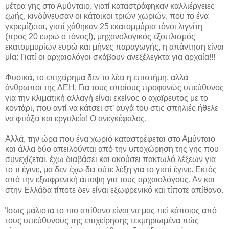
μέτρα γης στο Αμύνταιο, γιατί καταστράφηκαν καλλιέργειες
ζωής, κινδύνευσαν οι κάτοικοι τριών χωριών, που το ένα
γκρεμίζεται, γιατί χάθηκαν 25 εκατομμύρια τόνοι λιγνίτη
(προς 20 ευρώ ο τόνος!), μηχανολογικός εξοπλισμός
εκατομμυρίων ευρώ και μήνες παραγωγής, η απάντηση είναι
μία: Γιατί οι αρχαιολόγοι σκάβουν ανεξέλεγκτα για αρχαία!!!
Φυσικά, το επιχείρημα δεν το λέει η επιστήμη, αλλά
άνθρωποι της ΔΕΗ. Για τους οποίους προφανώς υπεύθυνος
για την κλιματική αλλαγή είναι εκείνος ο αχαϊρευτος με το
κοντάρι, που αντί να κάτσει στ’ αυγά του στις σπηλιές ήθελε
να φτιάξει και εργαλεία! Ο ανεγκέφαλος.
Αλλά, την ώρα που ένα χωριό καταστρέφεται στο Αμύνταιο
και άλλα δύο απειλούνται από την υποχώρηση της γης που
συνεχίζεται, έχω διαβάσει και ακούσει πακτωλό λέξεων για
το τι έγινε, μα δεν έχω δει ούτε λέξη για το γιατί έγινε. Εκτός
από την εξωφρενική άποψη για τους αρχαιολόγους. Αν και
στην Ελλάδα τίποτε δεν είναι εξωφρενικό και τίποτε απίθανο.
Ίσως μάλιστα το πιο απίθανο είναι να μας πεί κάποιος από
τους υπεύθυνους της επιχείρησης τεκμηριωμένα πώς