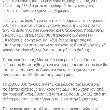
γίνεται να κάνεις τέτοιου μεγέθους εξορύξεις χωρίς να τις
κάνεις παράλληλα με σεισμογραφικές και γεωλογικές
μελέτες σε ζωντανό χρόνο νυχθημερόν.
Πώς γίνεται, δηλαδή να σου πέσει ο ουρανός στο κεφάλι το
2017 σε μια υποτίθεται σύγχρονη χώρα, την ώρα που τα
τεχνικά μέσα γνώσης εδάφους και υπεδάφους, πρόβλεψης
γεωλογικών μεταβολών, συμπεριφοράς εδάφους και
υπεδάφους, δονήσεων και κάθε άλλης μέτρησης και
υπολογισμού επιπτώσεων από εργασίες ή απλά γεωλογικά
φαινόμενα είναι εξελιγμένα στο υπερθετικό βαθμό;
Τι μας νοιάζει εμάς; Μας νοιάζει και μας κόφτει. Γιατί το
ρεύμα που θα εισαχθεί για να αναπληρώσει αυτό που δεν θα
μπορεί να παράγει το Αμύνταιο για αρκετό χρόνο θα το
πληρώσουμε ΕΜΕΙΣ από την τσέπη μας.
Τα 25.000.000 τόνους λιγνίτη, και μάλιστα της καλύτερης
ποιότητας κατά τους τεχνικούς της ΔΕΗ, που χάθηκαν από
την τρομερή καταβύθιση, θα τα πληρώσουμε ΕΜΕΙΣ από την
τσέπη μας στην αναπλήρωσή τους και στην ζημιά τους.
Τις αναγκαστικές απαλλοτριώσεις των περιουσιών των