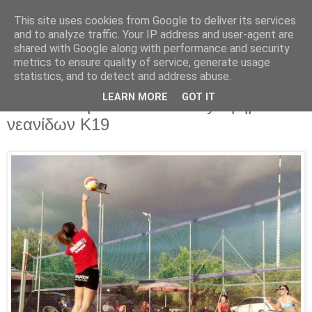
This site uses cookies from Google to deliver its services
Parakato.gr
and to analyze traffic. Your IP address and user-agent are
shared with Google along with performance and security
metrics to ensure quality of service, generate usage
statistics, and to detect and address abuse.
Στο Ξυλόκαστρο το πρωτάθλημα
LEARN MORE
GOT IT
Πελοποννήσου beach volley εφήβων -
νεανίδων Κ19