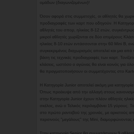
ομάδων (διαγωνιζομένων)!
Όσον αφορά στις συμμετοχές, οι αθλητές θα χωριστ
προδιαγραφές των καρτ που οδηγούν. Η Κατηγορία
αθλητές του σπορ, ηλικίας 8-12 ετών, συγκέντρω
μικροί αθλητές χωρίζονται σε δύο επιμέρους Κλάσει
ηλικίας 8-10 ετών εντάσσονται στην 60 Mini B, εν
συγκεκριμένος διαχωρισμός αποτελεί και μια από 
βάση τις τεχνικές προδιαγραφές των καρτ. Τονίζετ
κλάσεις, ωστόσο ο αγώνας θα είναι κοινός για ό
θα πραγματοποιήσουν οι συμμετέχοντες στο Kartod
Η Κατηγορία Junior αποτελεί ακόμη μια κατηγορία 
Όπως προέκυψε από την αλλαγή στους κανονισμού
στην Κατηγορία Junior έχουν πλέον αθλητές ηλικί
σκέλος, ενώ ο Τελικός περιλαμβάνει 15 γύρους. Τ
στο πρώτο ραντεβού της χρονιάς, με αρκετούς α
περσινούς "μεγάλους" της Mini, διαμορφώνοντας έ
Στην κατηγορία Senior θα συμμετάσχουν 9 αθλητές