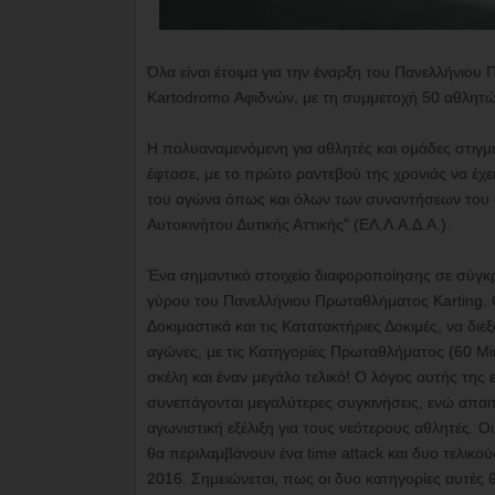
Όλα είναι έτοιμα για την έναρξη του Πανελλήνιου
Kartodromo Αφιδνών, με τη συμμετοχή 50 αθλητώ
Η πολυαναμενόμενη για αθλητές και ομάδες στιγμ
έφτασε, με το πρώτο ραντεβού της χρονιάς να έχε
του αγώνα όπως και όλων των συναντήσεων του φε
Αυτοκινήτου Δυτικής Αττικής" (ΕΛ.Λ.Α.Δ.Α.).
Ένα σημαντικό στοιχείο διαφοροποίησης σε σύγκρι
γύρου του Πανελλήνιου Πρωταθλήματος Karting. Οι
Δοκιμαστικά και τις Κατατακτήριες Δοκιμές, να διε
αγώνες, με τις Κατηγορίες Πρωταθλήματος (60 Min
σκέλη και έναν μεγάλο τελικό! Ο λόγος αυτής της 
συνεπάγονται μεγαλύτερες συγκινήσεις, ενώ απαι
αγωνιστική εξέλιξη για τους νεότερους αθλητές. 
θα περιλαμβάνουν ένα time attack και δυο τελικο
2016. Σημειώνεται, πως οι δυο κατηγορίες αυτέ