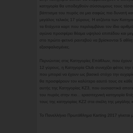
κατηγορία θα υποδεχθούν σύσσωμους τους τέσσερ
βάπτισμα του πυρός σε μια σαφώς πιο δυνατή κατ
μεγάλος τελικός 17 γύρους. Η ατζέντα των Κατηγ
τα 6τάχυτα καρτ που περιλαμβάνει τον ίδιο αριθμό
αγώνα προσφέρει θέαμα υψηλού επιπέδου και μεγά
στο πρώτο φετινό ραντεβού να βρίσκονται 5 αθλητέ
εξασφαλισμένες.
Περνώντας στις Κατηγορίες Επάθλων, που έχουν 
12 γύρους, η Κατηγορία Club συνεχίζει φέτος την 
που μπορεί να έχουν ως βασικό στόχο την ευχαρίστ
θα προσφέρουν τον καλύτερο εαυτό τους σε κάθε 
αυτής της Κατηγορίας KZ3, που ουσιαστικά αποτελ
του πυρός στην πιο... ερασιτεχνική κατηγορία 6τ
τους της κατηγορίας ΚΖ2 στα σκέλη της μεγάλης 
Το Πανελλήνιο Πρωτάθλημα Karting 2017 γίνεται μ