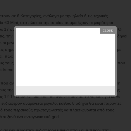
ούν σε 6 Κατηγορίες, ανάλογα με την ηλικία ή τις τεχνικές
 60 Mini, στο πλαίσιο της οποίας συμμετέχουν οι μικρότεροι
σε 17 συμμετοχές και αποτελεί την πολυπληθέστερη του αγώνα. Οι
ς, την 60 Mini A και την 60 Mini B με βάση την ηλικία τους. Οι οδηγοί
ώ οι μεγαλύτεροι αθλητές εντάσσονται στην 60 Mini A. Ο
τις σημαντικές αλλαγές της νέας χρονιάς, καθώς πέρυσι γινόταν με
αι, πως μπορεί να υπάρχουν επιμέρους κατατάξεις για τις δύο
λους τους συμμετέχοντες στην 60 Mini. Όσον αφορά τους γύρους που
romo, αυτοί είναι από 8 στο κάθε σκέλος και 12 στον Τελικό.
που αναμένεται να έχει μεγάλο συναγωνισμό και μάχες για τη νίκη.
ς της Κατηγορίας εκ μέρους της CIK-FIA, δικαίωμα συμμετοχής
ας 12-14 ετών. Οι "Juniors" θα αγωνιστούν σε 10 γύρους για κάθε
ο ενδιαφέρον αναμένεται μεγάλο, καθώς 8 οδηγοί θα είναι παρόντες
πό τους περσινούς πρωταγωνιστές να πλαισιώνονται από τους
τσι ξανά ένα ανταγωνιστικό grid.
 σε ένα εξαιρετικά ενδιαφέρον μείγμα όπου οι έμπειροι στην