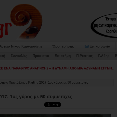
Αρχείο Νίκου Καρνασιώτη
Όροι χρήσης
Επικοινωνία
ική
Συναυλίες
Πρόσωπα
Επιστήμη
Π.Ρέππας
Γ.Λόης
Ε
αταψήφισε τον Προϋπολο-
λήνιο Πρωτάθλημα Karting 2017: 1ος γύρος με 50 συμμετοχές
17: 1ος γύρος με 50 συμμετοχές