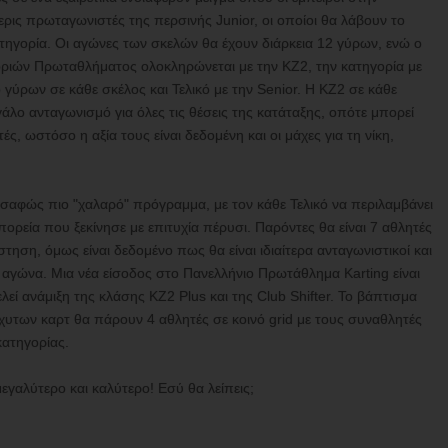
ις πρωταγωνιστές της περσινής Junior, οι οποίοι θα λάβουν το
ηγορία. Οι αγώνες των σκελών θα έχουν διάρκεια 12 γύρων, ενώ ο
οριών Πρωταθλήματος ολοκληρώνεται με την KZ2, την κατηγορία με
 γύρων σε κάθε σκέλος και Τελικό με την Senior. Η KZ2 σε κάθε
λο ανταγωνισμό για όλες τις θέσεις της κατάταξης, οπότε μπορεί
ς, ωστόσο η αξία τους είναι δεδομένη και οι μάχες για τη νίκη,
σαφώς πιο "χαλαρό" πρόγραμμα, με τον κάθε Τελικό να περιλαμβάνει
πορεία που ξεκίνησε με επιτυχία πέρυσι. Παρόντες θα είναι 7 αθλητές
ηση, όμως είναι δεδομένο πως θα είναι ιδιαίτερα ανταγωνιστικοί και
αγώνα. Μια νέα είσοδος στο Πανελλήνιο Πρωτάθλημα Karting είναι
εί ανάμιξη της κλάσης KZ2 Plus και της Club Shifter. Το βάπτισμα
άχυτων καρτ θα πάρουν 4 αθλητές σε κοινό grid με τους συναθλητές
κατηγορίας.
εγαλύτερο και καλύτερο! Εσύ θα λείπεις;