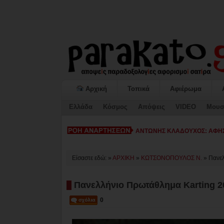
Αρχική
Τοπικά
Αφιέρωμα
Ελλάδα
Κόσμος
Απόψεις
VIDEO
Μουσ
ΚΙΑΤΟ: Η «ΕΠΟΜΕΝΗ ΜΕΡΑ» κ
Είσαστε εδώ: »
ΑΡΧΙΚΗ
»
ΚΩΤΣΟΝΟΠΟΥΛΟΣ Ν.
»
Πανελ
Πανελλήνιο Πρωτάθλημα Karting 20
0