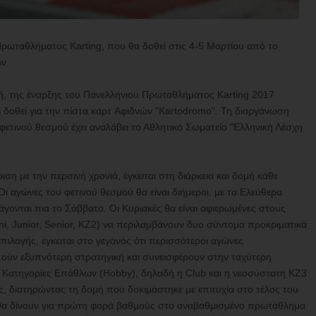
 Πρωταθλήματος Karting, που θα δοθεί στις 4-5 Μαρτίου από το
ν.
ή, της έναρξης του Πανελλήνιου Πρωταθλήματος Karting 2017
ι δοθεί για την πίστα καρτ Aφιδνών "Kartodromo". Τη διοργάνωση
τινού θεσμού έχει αναλάβει το Αθλητικό Σωματείο "Ελληνική Λέσχη
ση με την περσινή χρονιά, έγκειται στη διάρκεια και δομή κάθε
 αγώνες του φετινού θεσμού θα είναι διήμεροι, με τα Ελεύθερα
ξάγονται πια το Σάββατο. Οι Κυριακές θα είναι αφιερωμένες στους
i, Junior, Senior, ΚΖ2) να περιλαμβάνουν δυο σύντομα προκριματικά
επιλογής, έγκειται στο γεγονός ότι περισσότεροι αγώνες
τούν εξυπνότερη στρατηγική και συνεισφέρουν στην ταχύτερη
Οι Κατηγορίες Επάθλων (Hobby), δηλαδή η Club και η νεοσύστατη ΚΖ3
ύς, διατηρώντας τη δομή που δοκιμάστηκε με επιτυχία στο τέλος του
ς θα δίνουν για πρώτη φορά βαθμούς στο αναβαθμισμένο πρωτάθλημα