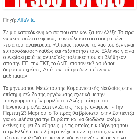
Πηγή:
AlfaVita
Σε μία κατακόκκινη αφίσα που απεικονίζει τον Αλέξη Τσίπρα
να ακουμπάει σκεφτικός το κεφάλι του στα σταυρωμένα
χέρια του, αναφέρεται: «Όποιος πουλάει το λαό του δεν είναι
ευπρόσδεκτος» καθώς και «εξαπάτησε τους Έλληνες για να
συνεχίσει μετά τις αντιλαϊκές πολιτικές που επιβλήθηκαν
από την ΕΕ, την ΕΚΤ, το ΔΝΤ υπό τον εκβιασμό του
δημόσιου χρέους. Από τον Τσίπρα δεν παίρνουμε
μαθήματα».
Το μήνυμα του Μετώπου της Κομουνιστικής Νεολαίας στην
επίσημη σελίδα της οργάνωσης σχετικά με την
προγραμματισμένη ομιλία του Αλέξη Τσίπρα στο
Πανεπιστήμιο Λα Σαπιέντζα της Ρώμης αναφέρει: «Την
Πέμπτη 23 Μαρτίου, ο Τσίπρας θα βρίσκεται στην Σαπιέντζα
για να μιλήσει για την Ευρώπη και να διαδώσει ακόμα
εκείνες τις ψευδαισθήσεις, με τις οποίες η κυβέρνησή του
στην Ελλάδα -σε πλήρη συνέχεια των προκατόχων του-
πέρασε αντιλαϊκά και κοινωνικής »σφαγής» μέτρα για να