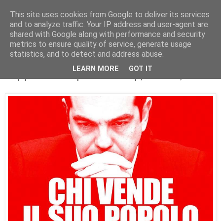
This site uses cookies from Google to deliver its services
Parakato.gr
and to analyze traffic. Your IP address and user-agent are
shared with Google along with performance and security
metrics to ensure quality of service, generate usage
statistics, and to detect and address abuse.
«Ανεπιθύμητος» ο Τσίπρας από
LEARN MORE
GOT IT
κομμουνιστική νεολαία της Ιταλίας