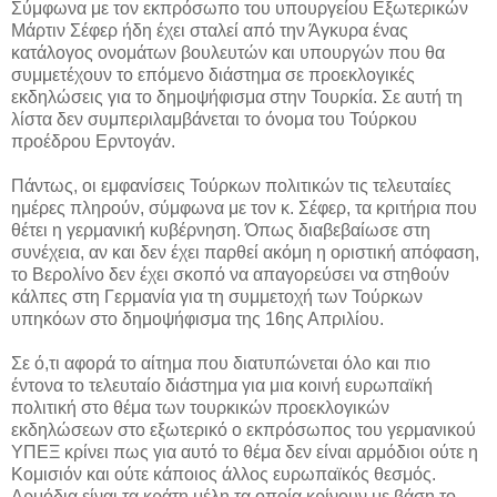
Σύμφωνα με τον εκπρόσωπο του υπουργείου Εξωτερικών
Μάρτιν Σέφερ ήδη έχει σταλεί από την Άγκυρα ένας
κατάλογος ονομάτων βουλευτών και υπουργών που θα
συμμετέχουν το επόμενο διάστημα σε προεκλογικές
εκδηλώσεις για το δημοψήφισμα στην Τουρκία. Σε αυτή τη
λίστα δεν συμπεριλαμβάνεται το όνομα του Τούρκου
προέδρου Ερντογάν.
Πάντως, οι εμφανίσεις Τούρκων πολιτικών τις τελευταίες
ημέρες πληρούν, σύμφωνα με τον κ. Σέφερ, τα κριτήρια που
θέτει η γερμανική κυβέρνηση. Όπως διαβεβαίωσε στη
συνέχεια, αν και δεν έχει παρθεί ακόμη η οριστική απόφαση,
το Βερολίνο δεν έχει σκοπό να απαγορεύσει να στηθούν
κάλπες στη Γερμανία για τη συμμετοχή των Τούρκων
υπηκόων στο δημοψήφισμα της 16ης Απριλίου.
Σε ό,τι αφορά το αίτημα που διατυπώνεται όλο και πιο
έντονα το τελευταίο διάστημα για μια κοινή ευρωπαϊκή
πολιτική στο θέμα των τουρκικών προεκλογικών
εκδηλώσεων στο εξωτερικό ο εκπρόσωπος του γερμανικού
ΥΠΕΞ κρίνει πως για αυτό το θέμα δεν είναι αρμόδιοι ούτε η
Κομισιόν και ούτε κάποιος άλλος ευρωπαϊκός θεσμός.
Αρμόδια είναι τα κράτη μέλη τα οποία κρίνουν με βάση το