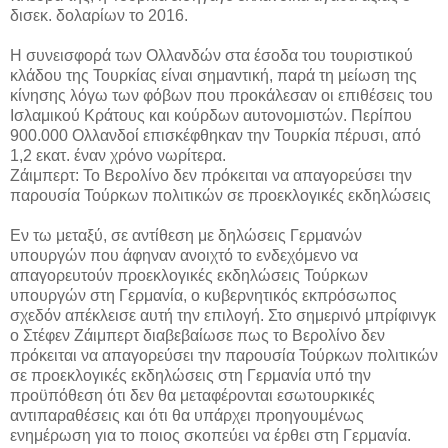
δισεκ. δολαρίων το 2016.
Η συνεισφορά των Ολλανδών στα έσοδα του τουριστικού
κλάδου της Τουρκίας είναι σημαντική, παρά τη μείωση της
κίνησης λόγω των φόβων που προκάλεσαν οι επιθέσεις του
Ισλαμικού Κράτους και κούρδων αυτονομιστών. Περίπου
900.000 Ολλανδοί επισκέφθηκαν την Τουρκία πέρυσι, από
1,2 εκατ. έναν χρόνο νωρίτερα.
Ζάιμπερτ: Το Βερολίνο δεν πρόκειται να απαγορεύσει την
παρουσία Τούρκων πολιτικών σε προεκλογικές εκδηλώσεις
Εν τω μεταξύ, σε αντίθεση με δηλώσεις Γερμανών
υπουργών που άφηναν ανοιχτό το ενδεχόμενο να
απαγορευτούν προεκλογικές εκδηλώσεις Τούρκων
υπουργών στη Γερμανία, ο κυβερνητικός εκπρόσωπος
σχεδόν απέκλεισε αυτή την επιλογή. Στο σημερινό μπρίφινγκ
ο Στέφεν Ζάιμπερτ διαβεβαίωσε πως το Βερολίνο δεν
πρόκειται να απαγορεύσει την παρουσία Τούρκων πολιτικών
σε προεκλογικές εκδηλώσεις στη Γερμανία υπό την
προϋπόθεση ότι δεν θα μεταφέρονται εσωτουρκικές
αντιπαραθέσεις και ότι θα υπάρχει προηγουμένως
ενημέρωση για το ποιος σκοπεύει να έρθει στη Γερμανία.