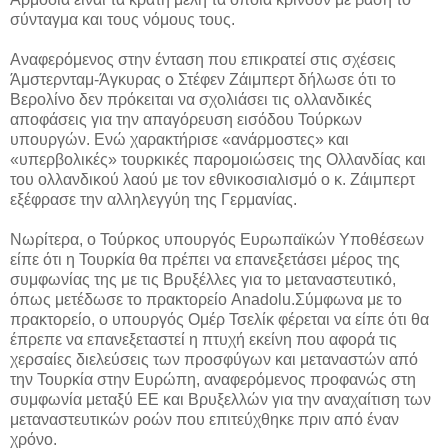
σύνταγμα και τους νόμους τους.
Αναφερόμενος στην ένταση που επικρατεί στις σχέσεις
Άμστερνταμ-Άγκυρας ο Στέφεν Ζάιμπερτ δήλωσε ότι το
Βερολίνο δεν πρόκειται να σχολιάσει τις ολλανδικές
αποφάσεις για την απαγόρευση εισόδου Τούρκων
υπουργών. Ενώ χαρακτήρισε «ανάρμοστες» και
«υπερβολικές» τουρκικές παρομοιώσεις της Ολλανδίας και
του ολλανδικού λαού με τον εθνικοσιαλισμό ο κ. Ζάιμπερτ
εξέφρασε την αλληλεγγύη της Γερμανίας.
Νωρίτερα, ο Τούρκος υπουργός Ευρωπαϊκών Υποθέσεων
είπε ότι η Τουρκία θα πρέπει να επανεξετάσει μέρος της
συμφωνίας της με τις Βρυξέλλες για το μεταναστευτικό,
όπως μετέδωσε το πρακτορείο Anadolu.Σύμφωνα με το
πρακτορείο, ο υπουργός Ομέρ Τσελίκ φέρεται να είπε ότι θα
έπρεπε να επανεξεταστεί η πτυχή εκείνη που αφορά τις
χερσαίες διελεύσεις των προσφύγων και μεταναστών από
την Τουρκία στην Ευρώπη, αναφερόμενος προφανώς στη
συμφωνία μεταξύ ΕΕ και Βρυξελλών για την αναχαίτιση των
μεταναστευτικών ροών που επιτεύχθηκε πριν από έναν
χρόνο.