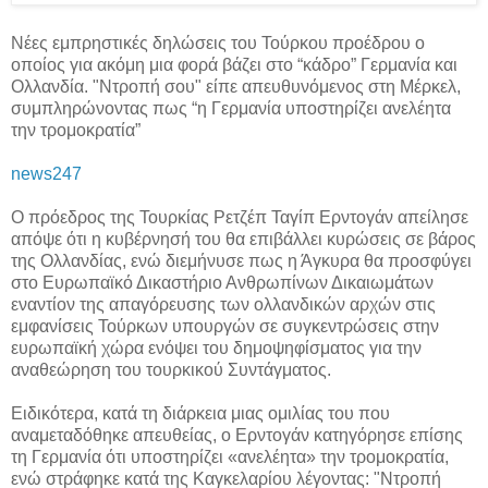
Νέες εμπρηστικές δηλώσεις του Τούρκου προέδρου ο
οποίος για ακόμη μια φορά βάζει στο “κάδρο” Γερμανία και
Ολλανδία. "Ντροπή σου" είπε απευθυνόμενος στη Μέρκελ,
συμπληρώνοντας πως “η Γερμανία υποστηρίζει ανελέητα
την τρομοκρατία”
news247
Ο πρόεδρος της Τουρκίας Ρετζέπ Ταγίπ Ερντογάν απείλησε
απόψε ότι η κυβέρνησή του θα επιβάλλει κυρώσεις σε βάρος
της Ολλανδίας, ενώ διεμήνυσε πως η Άγκυρα θα προσφύγει
στο Ευρωπαϊκό Δικαστήριο Ανθρωπίνων Δικαιωμάτων
εναντίον της απαγόρευσης των ολλανδικών αρχών στις
εμφανίσεις Τούρκων υπουργών σε συγκεντρώσεις στην
ευρωπαϊκή χώρα ενόψει του δημοψηφίσματος για την
αναθεώρηση του τουρκικού Συντάγματος.
Ειδικότερα, κατά τη διάρκεια μιας ομιλίας του που
αναμεταδόθηκε απευθείας, ο Ερντογάν κατηγόρησε επίσης
τη Γερμανία ότι υποστηρίζει «ανελέητα» την τρομοκρατία,
ενώ στράφηκε κατά της Καγκελαρίου λέγοντας: "Ντροπή