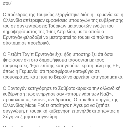
σου".
Ο πρόεδρος της Τουρκίας εξοργίστηκε διότι η Γερμανία και η
Ολλανδία απέτρεψαν εμφανίσεις υπουργών της κυβέρνησής
του σε συγκεντρώσεις Τούρκων μεταναστών ενόψει του
δημοψηφίσματος της 16ης Απριλίου, με το οποίο ο
Ερντογάν φιλοδοξεί να μετατραπεί το τουρκικό πολιτικό
σύστημα σε προεδρικό.
Ο Ρετζέπ Ταγίπ Ερντογάν έχει ήδη υποστηρίξει ότι όσοι
ψηφίσουν όχι στο δημοψήφισμα τάσσονται με τους
τρομοκράτες. Έχει επίσης κατηγορήσει κράτη μέλη της ΕΕ,
όπως η Γερμανία, ότι προσφέρουν καταφύγιο σε
τρομοκράτες, κάτι που το Βερολίνο αρνείται κατηγορηματικά.
Ο Ερντογάν κατηγόρησε το Σαββατοκύριακο την ολλανδική
κυβέρνηση πως ενήργησε σαν «απομεινάρι των Ναζί»,
προκαλώντας έντονες αντιδράσεις. Ο πρωθυπουργός της
Ολλανδίας Μαρκ Ρούτε απαίτησε η Άγκυρα να ζητήσει
συγγνώμη, η τουρκική κυβέρνηση επανήλθε απαιτώντας η
Χάγη να ζητήσει συγγνώμη.