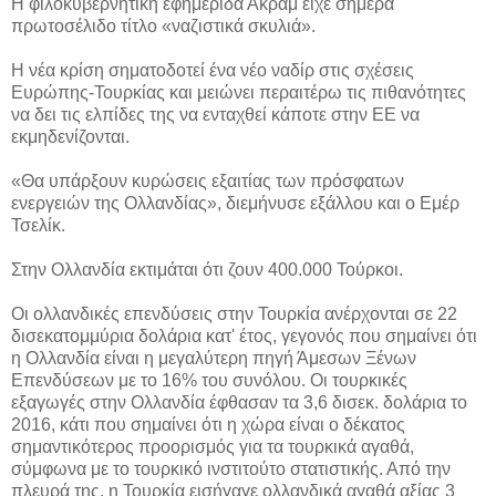
Η φιλοκυβερνητική εφημερίδα Ακράμ είχε σήμερα
πρωτοσέλιδο τίτλο «ναζιστικά σκυλιά».
Η νέα κρίση σηματοδοτεί ένα νέο ναδίρ στις σχέσεις
Ευρώπης-Τουρκίας και μειώνει περαιτέρω τις πιθανότητες
να δει τις ελπίδες της να ενταχθεί κάποτε στην ΕΕ να
εκμηδενίζονται.
«Θα υπάρξουν κυρώσεις εξαιτίας των πρόσφατων
ενεργειών της Ολλανδίας», διεμήνυσε εξάλλου και ο Εμέρ
Τσελίκ.
Στην Ολλανδία εκτιμάται ότι ζουν 400.000 Τούρκοι.
Οι ολλανδικές επενδύσεις στην Τουρκία ανέρχονται σε 22
δισεκατομμύρια δολάρια κατ' έτος, γεγονός που σημαίνει ότι
η Ολλανδία είναι η μεγαλύτερη πηγή Άμεσων Ξένων
Επενδύσεων με το 16% του συνόλου. Οι τουρκικές
εξαγωγές στην Ολλανδία έφθασαν τα 3,6 δισεκ. δολάρια το
2016, κάτι που σημαίνει ότι η χώρα είναι ο δέκατος
σημαντικότερος προορισμός για τα τουρκικά αγαθά,
σύμφωνα με το τουρκικό ινστιτούτο στατιστικής. Από την
πλευρά της, η Τουρκία εισήγαγε ολλανδικά αγαθά αξίας 3