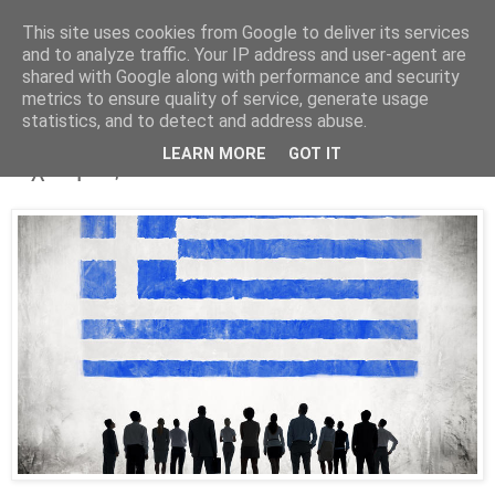
This site uses cookies from Google to deliver its services
Parakato.gr
and to analyze traffic. Your IP address and user-agent are
shared with Google along with performance and security
metrics to ensure quality of service, generate usage
statistics, and to detect and address abuse.
Σε εξέλιξη ο «βουβός» εμφύλιος
LEARN MORE
GOT IT
διχασμός