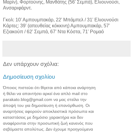
Μαρίν), Φορτούνης, Μανθάτης (56' Σεμπά), Ελιουνούσι,
Ανσαριφάρντ.
Γκολ: 10' Αμπουμπακάρ, 22' Μπάμπελ / 31' Ελιουνούσι
Κάρτες: 39' (απευθείας κόκκινη) Αμπουμπακάρ, 57'
Εζιακούπ / 62' Σεμπά, 67' Ντα Κόστα, 71' Ρομαό
Δεν υπάρχουν σχόλια:
Δημοσίευση σχολίου
Όποιος πιστεύει ότι θίγεται από κάποια ανάρτηση
ή θέλει να απαντήσει αρκεί ένα απλό mail στο
parakato.blog@gmail.com να μας στείλει την
άποψή του για δημοσίευση ή επανόρθωση. Οι
αναρτήσεις αφορούν αποκλειστικά πρόσωπα και
καταστάσεις με δημόσιο χαρακτήρα και δεν
αναφέρονται στην προσωπική ζωή κανενός που
σεβόμαστε απολύτως. Δεν έχουμε προηγούμενα