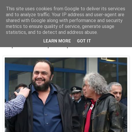
This site uses cookies from Google to deliver its services
Parakato.gr
and to analyze traffic. Your IP address and user-agent are
shared with Google along with performance and security
metrics to ensure quality of service, generate usage
statistics, and to detect and address abuse.
ΚΑΤΑΝΤΙΑ: Τέσσερα τεμάχια για το
LEARN MORE
GOT IT
τσίρκο του Μαρινάκη και του Τσουκαλά