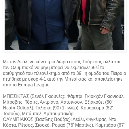
Με τον Λεάλι να κάνει τρία δώρα στους Τούρκους αλλά και
τον Ολυμπιακό να μην μπορεί να εκμεταλλευθεί το
αριθμητικό του πλεονέκτημα από το 39', η ομάδα του Πειραιά
ηττήθηκε με σκορ 4-1 από την Μπεσίκτας και αποκλείστηκε
από το Europa League.
ΜΠΕΣΙΚΤΑΣ (Σενόλ Γκιουνές): Φάμπρι, Γκιοκχάν Γκιονιούλ,
Μίτροβιτς, Τόσιτς, Αντριάνο, Χάτσινσον, Εζιακούπ (60'
Νεσίπ Ουϊσάλ), Ταλίσκα (90+1' Ινλέρ), Κουαρέσμα (82'
Τοσούν), Μπάμπελ, Αμπουμπακάρ.
ΟΛΥΜΠΙΑΚΟΣ (Βασίλης Βούζας): Λεάλι, Φιγκέιρας, Ντα
Κόστα, Ρέτσος, Σισοκό, Ρομαό (76' Μαρτίνς), Καμπιάσο (67'