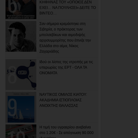
ΚΗΦΗΝΑΣ ΤΟΥ «ΟΠΟΙΟΣ ΔΕΝ
ΕΧΕΙ… ΝΑ ΠΟΥΛΗΣΕΙ» ΔΕΙΤΕ ΤΟ
ΒΙΝΤΕΟ…
Σαν σήμερα κρεμάστηκε στη
Σιβηρία, ο πράκτορας των
μπολσεβίκων και αιμοδιψής
αρχισυμμορίτης που έπνιξε την
Ελλάδα στο αίμα, Νίκος
Ζαχαριάδης
Ιδού οι λίστες της ντροπής με τις
υπερωρίες της ΕΡΤ - ΟΛΑ ΤΑ
ΟΝΟΜΑΤΑ
ΝΑΥΤΙΚΟΣ ΟΜΙΛΟΣ ΚΙΑΤΟΥ:
ΑΚΑΔΗΜΙΑ ΙΣΤΙΟΠΛΟΙΑΣ
ΑΝΟΙΧΤΗΣ ΘΑΛΑΣΣΑΣ
Η τιμή του υγραερίου ανεβαίνει
στο 1.20€ - Σε απόγνωση 90.000