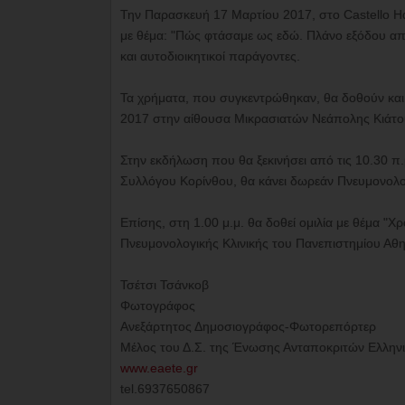
Την Παρασκευή 17 Μαρτίου 2017, στο Castello Hαl
με θέμα: "Πώς φτάσαμε ως εδώ. Πλάνο εξόδου από
και αυτοδιοικητικοί παράγοντες.
Τα χρήματα, που συγκεντρώθηκαν, θα δοθούν και 
2017 στην αίθουσα Μικρασιατών Νεάπολης Κιάτου
Στην εκδήλωση που θα ξεκινήσει από τις 10.30 π.μ
Συλλόγου Κορίνθου, θα κάνει δωρεάν Πνευμονολογι
Επίσης, στη 1.00 μ.μ. θα δοθεί ομιλία με θέμα 
Πνευμονολογικής Κλινικής του Πανεπιστημίου Α
Τσέτσι Τσάνκοβ
Φωτογράφος
Ανεξάρτητος Δημοσιογράφος-Φωτορεπόρτερ
Μέλος του Δ.Σ. της Ένωσης Ανταποκριτών Ελλην
www.eaete.gr
tel.6937650867