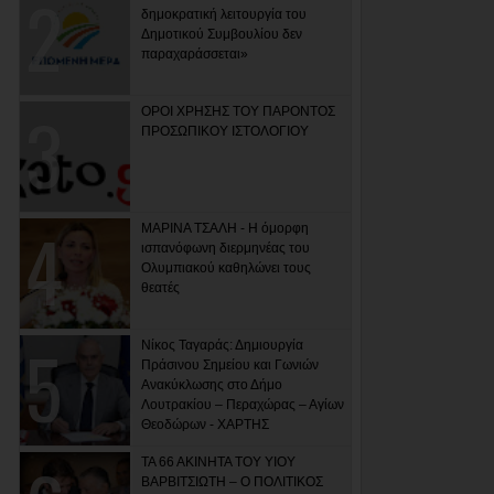
δημοκρατική λειτουργία του
Δημοτικού Συμβουλίου δεν
παραχαράσσεται»
ΟΡΟΙ ΧΡΗΣΗΣ ΤΟΥ ΠΑΡΟΝΤΟΣ
ΠΡΟΣΩΠΙΚΟΥ ΙΣΤΟΛΟΓΙΟΥ
ΜΑΡΙΝΑ ΤΣΑΛΗ - Η όμορφη
ισπανόφωνη διερμηνέας του
Ολυμπιακού καθηλώνει τους
θεατές
Νίκος Ταγαράς: Δημιουργία
Πράσινου Σημείου και Γωνιών
Ανακύκλωσης στο Δήμο
Λουτρακίου – Περαχώρας – Αγίων
Θεοδώρων - ΧΑΡΤΗΣ
ΤΑ 66 ΑΚΙΝΗΤΑ ΤΟΥ ΥΙΟΥ
ΒΑΡΒΙΤΣΙΩΤΗ – Ο ΠΟΛΙΤΙΚΟΣ