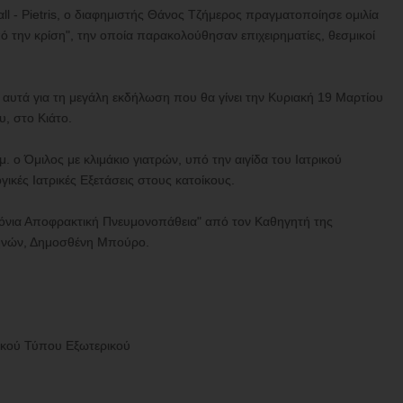
l - Pietris, o διαφημιστής Θάνος Τζήμερος πραγματοποίησε ομιλία
 την κρίση", την οποία παρακολούθησαν επιχειρηματίες, θεσμικοί
αυτά για τη μεγάλη εκδήλωση που θα γίνει την Κυριακή 19 Μαρτίου
, στο Κιάτο.
. ο Όμιλος με κλιμάκιο γιατρών, υπό την αιγίδα του Ιατρικού
κές Ιατρικές Εξετάσεις στους κατοίκους.
"Χρόνια Αποφρακτική Πνευμονοπάθεια" από τον Καθηγητή της
θηνών, Δημοσθένη Μπούρο.
ικού Τύπου Εξωτερικού