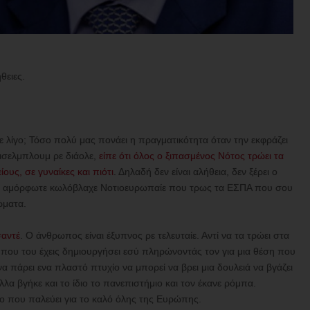
θειες.
ε λίγο; Τόσο πολύ μας πονάει η πραγματικότητα όταν την εκφράζει
άισελμπλουμ ρε διάολε,
είπε ότι όλος ο ξιπασμένος Νότος τρώει τα
υς, σε γυναίκες και πιότι
. Δηλαδή δεν είναι αλήθεια, δεν ξέρει ο
εσύ αμόρφωτε κωλόβλαχε Νοτιοευρωπαίε που τρως τα ΕΣΠΑ που σου
ώματα.
σαντέ
. Ο άνθρωπος είναι έξυπνος ρε τελευταίε. Αντί να τα τρώει στα
που του έχεις δημιουργήσει εσύ πληρώνοντάς τον για μια θέση που
να πάρει ενα πλαστό πτυχίο να μπορεί να βρει μια δουλειά να βγάζει
λλα βγήκε και το ίδιο το πανεπιστήμιο και τον έκανε ρόμπα.
ο που παλεύει για το καλό όλης της Ευρώπης.