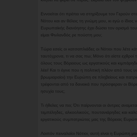
Εννοείται ότι πρέπει να στηρίξουμε τον Γερούν στ
Νότου και αν θέλεις τη γνώμη μου, κι εγώ ο ίδιος
Ευρωπαϊκής διανόησης έχει δώσει τον ορισμό το
είμαι Φινλανδός ρε πούστη μου;
Τώρα εσείς οι κατσαπλιάδες οι Νότιοι που λέτε κάτ
ταυτόχρονα, τι να σας πω; Μόνο ότι είστε εχθρο
όλους τους Βόρειους ως εργατικούς και κιμπάρηδ
λέει! Και τι έγινε που η πολιτική πλέον από τους
βρωμιαραίοι) την Ευρώπη σε πληβείους και πατρι
τρέφονται από τα δανεικά που πρόσφεραν οι Βόρει
ησυχία τους;
Τι ήθελες να πει; Ότι παίρνονται οι άντρες αναμε
τεμπέληδες, αλκοολικούς, πουτανιάρηδες και καλο
εργατικούς συμπατριώτες μας της Βόρειας Ευρ
Λοιπόν πειναλαίοι Νότιοι, αυτή είναι η Ευρώπη μας