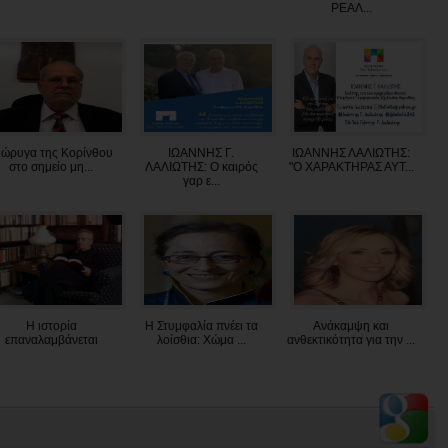
ΡΕΑΛ...
ιώρυγα της Κορίνθου
ΙΩΑΝΝΗΣ Γ.
ΙΩΑΝΝΗΣ ΛΑΛΙΩΤΗΣ:
στο σημείο μη...
ΛΑΛΙΩΤΗΣ: Ο καιρός
"O XAΡΑΚΤΗΡΑΣ ΑΥΤ...
γαρ ε...
Η ιστορία
Η Στυμφαλία πνέει τα
Ανάκαμψη και
επαναλαμβάνεται
λοίσθια: Χώμα ...
ανθεκτικότητα για την ...