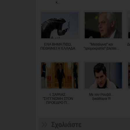
κ...
ΕΝΑ ΒΗΜΑ ΠΙΣΩ,
"Μεσαίωνα" και
Δ
ΠΕΘΑΙΝΕΙ Η ΕΛΛΑΔΑ
"τρομοκρατία" βλέπει...
Ι. ΣΑΡΛΑΣ:
Με τον Ρουβά...
"ΣΥΓΓΝΩΜΗ ΣΤΟΝ
ξεκάθαρα !!!
ΠΡΟΕΔΡΟ Π...