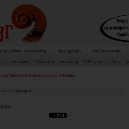
Αρχείο Νίκου Καρνασιώτη
Όροι χρήσης
Επικοινωνία
ική
Συναυλίες
Πρόσωπα
Επιστήμη
Π.Ρέππας
Γ.Λόης
Ε
αψήφισε τον Προϋπολογισμό και το Τεχνικό Πρόγραμμα 2026 του Δήμου Σικυ
με τους κωλοέλληνες!
νες!