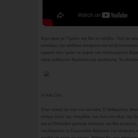
Εγώ είμαι με Γερούν και δεν το κρύβω. Γιατί ρε φ
κοιτάζεις την αλήθεια κατάματα και να βελτιώνεσα
κερατά που τρώει τα λεφτά του πολιτισμένου Βόρ
κάνει άνθρωπο δουλεύοντας ατελείωτα. Το αποδεικ
Ή ΚΑΙ ΟΧΙ.
Στην τελική να σου πω και κάτι; Ο άνθρωπος είναι π
κόσμο τόσο της πατρίδας του όσο και όλης της Ευ
και οι Ολλανδοί γίνονται λινάτσες και δεν εκτιμ
τουλάχιστον οι Ευρωπαίοι δείχνουν την εκτίμηση
κληθεί να φέρει σε πέρας. Βέβαια δεν τον ψήφισαν γ