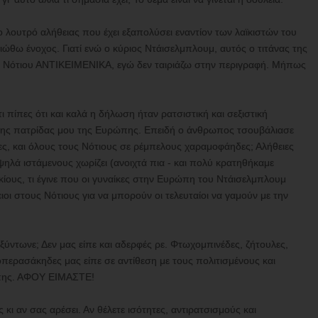
ο λουτρό αλήθειας που έχει εξαπολύσει εναντίον των λαϊκιστών του
 νιώθω ένοχος. Γιατί ενώ ο κύριος Ντάισελμπλουμ, αυτός ο τιτάνας της
υ Νότιου ΑΝΤΙΚΕΙΜΕΝΙΚΑ, εγώ δεν ταιριάζω στην περιγραφή. Μήπως
ι πίπες ότι και καλά η δήλωση ήταν ρατσιστική και σεξιστική
ί της πατρίδας μου της Ευρώπης. Επειδή ο άνθρωπος τσουβάλιασε
ες, και όλους τους Νότιους σε ρέμπελους χαραμοφάηδες; Αλήθειες
 υψηλά ιστάμενους χωρίζει (ανοιχτά πια - και πολύ κρατηθήκαμε
κίους, τι έγινε που οι γυναίκες στην Ευρώπη του Ντάισελμπλουμ
οι στους Νότιους για να μπορούν οι τελευταίοι να γαμούν με την
ταξύντωνε; Δεν μας είπε και αδερφές ρε. Φτωχομπινέδες, ζήτουλες,
περασάκηδες μας είπε σε αντίθεση με τους πολιτισμένους και
ώπης. ΑΦΟΥ ΕΙΜΑΣΤΕ!
 κι αν σας αρέσει. Αν θέλετε ισότητες, αντιρατσισμούς και