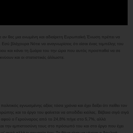
ίλε αν θες μια ενωμένη και αδιαίρετη Ευρωπαϊκή Ένωση πρέπει να
ι. Εσύ βλάχουρα Νότιε να αναγνωρίσεις ότι είσαι ένας τεμπέλης του
ειου και κάνει τη ζωάρα του την ώρα που αυτός προσπαθεί να σε
νύουν και οι στατιστικές άλλωστε.
ολιτικός εγνωσμένης αξίας τόσα χρόνια και έχει δείξει ότι πείθει τον
ρώπης και το έργο του φαίνεται να αποδίδει κιόλας. Βέβαια σιγά σιγά
ούν, αφού ο Γερούναρος από το 24,8% πήγε στο 5,7%, αλλά
 και την εμπιστοσύνη τους στο πρόσωπό του και στο έργο που έχει
ι' αυτό αλλά τι σημασία έχει; Το θέμα είναι να γίνεται η δουλειά.