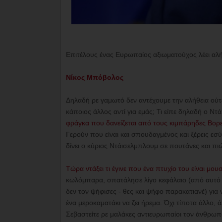
Επιτέλους ένας Ευρωπαίος αξιωματούχος λέει αλή
Νίκος Μπόβολος
Δηλαδή ρε γαμωτό δεν αντέχουμε την αλήθεια ούτ
κάποιος άλλος αντί για εμάς; Τι είπε δηλαδή ο Ντ
φράγκα που δανείζεται από τους κιμπάρηδες Βορείο
Γερούν που είναι και σπουδαγμένος και ξέρεις 
δίνει ο κύριος Ντάισελμπλουμ σε πουτάνες και πι
Τώρα ντάξει τι έγινε που ένα πτυχίο του είναι μου
κωλόμπαρα, σπατάλησε λίγο κεφάλαιο (από αυτό 
δεν τον ψήφισες - θες και ψήφο παρακατιανέ) για 
ένα μεροκαματάκι να ζει ήρεμα. Όχι τίποτα άλλο, ά
Σεβαστείτε ρε μαλάκες αντιευρωπαίοι τον άνθρωπ