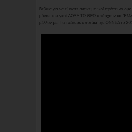
Βέβαια για να είμαστε αντικειμενικοί πρέπει να 
μόνος του γιατί ΔΟΞΑ ΤΩ ΘΕΩ υπάρχουν και Έλληνε
μέλλον ρε. Για τσέκαρε σποτάκι της ΟΝΝΕΔ το 20