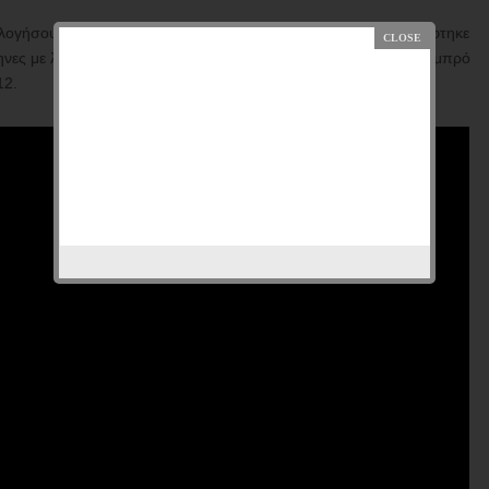
ομολογήσουμε ότι ο συμπατριώτης Ευρωπαίος Γερούν, δεν το σκέφτηκε
ς με λογική. Και μάλιστα νεολαίοι. Γιατί αυτός ο τόπος έχει λαμπρό
12.