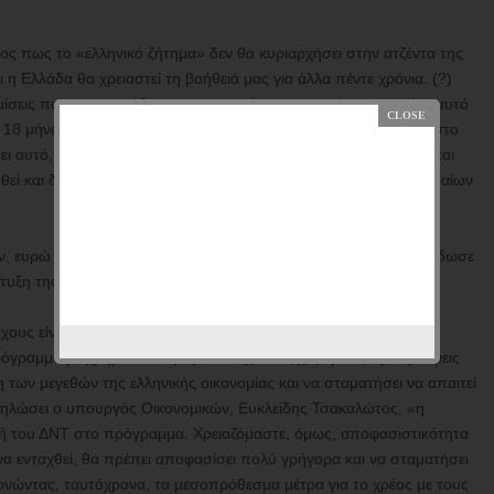
ιος πως το «ελληνικό ζήτημα» δεν θα κυριαρχήσει στην ατζέντα της
ι η Ελλάδα θα χρειαστεί τη βοήθειά μας για άλλα πέντε χρόνια. (?)
υθμίσεις που συμφωνήθηκαν στην αρχή του προγράμματος, τότε αυτό
ς 18 μήνες πρέπει να γίνουν και άλλα βήματα προόδου, κυρίως στο
 αυτό, τότε είμαι βέβαιος ότι η Ελλάδα θα μπορεί να αντλήσει και
θεί και δεν θα χρειάζεται πλέον τη δανειακή βοήθεια των Ευρωπαίων
ν, ευρώ Βάλντις Ντομπρόφσκις, έχει επισημάνει ότι το ΔΝΤ «εξέδωσε
τυξη της οικονομίας και τα δημόσια οικονομικά».
ους είναι να πεισθεί το ΔΝΤ να αποσύρει ορισμένες από τις
ρόγραμμα με χρηματοδότηση. Να δεχθεί τις χειμερινές προσβλέψεις
ων μεγεθών της ελληνικής οικονομίας και να σταματήσει να απαιτεί
ηλώσει ο υπουργός Οικονομικών, Ευκλείδης Τσακαλώτος, «η
οχή του ΔΝΤ στο πρόγραμμα. Χρειαζόμαστε, όμως, αποφασιστικότητα
 να ενταχθεί, θα πρέπει αποφασίσει πολύ γρήγορα και να σταματήσει
ωνώντας, ταυτόχρονα, τα μεσοπρόθεσμα μέτρα για το χρέος με τους