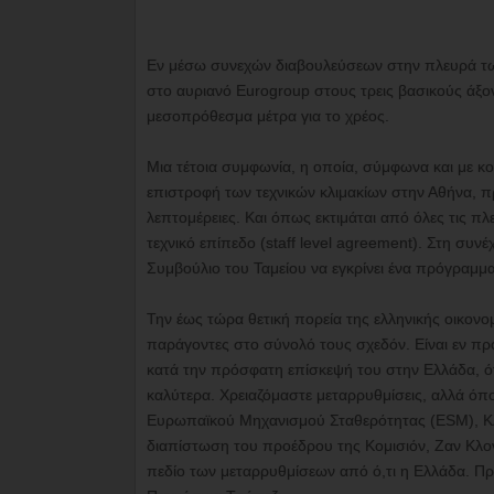
Εν μέσω συνεχών διαβουλεύσεων στην πλευρά των
στο αυριανό Eurogroup στους τρεις βασικούς άξον
μεσοπρόθεσμα μέτρα για το χρέος.
Μια τέτοια συμφωνία, η οποία, σύμφωνα και με κο
επιστροφή των τεχνικών κλιμακίων στην Αθήνα, π
λεπτομέρειες. Και όπως εκτιμάται από όλες τις πλ
τεχνικό επίπεδο (staff level agreement). Στη συνέ
Συμβούλιο του Ταμείου να εγκρίνει ένα πρόγραμμα
Την έως τώρα θετική πορεία της ελληνικής οικονομ
παράγοντες στο σύνολό τους σχεδόν. Είναι εν πρ
κατά την πρόσφατη επίσκεψή του στην Ελλάδα, ότι
καλύτερα. Χρειαζόμαστε μεταρρυθμίσεις, αλλά όπ
Ευρωπαϊκού Μηχανισμού Σταθερότητας (ESM), Κ
διαπίστωση του προέδρου της Κομισιόν, Ζαν Κλοντ
πεδίο των μεταρρυθμίσεων από ό,τι η Ελλάδα. Πρ