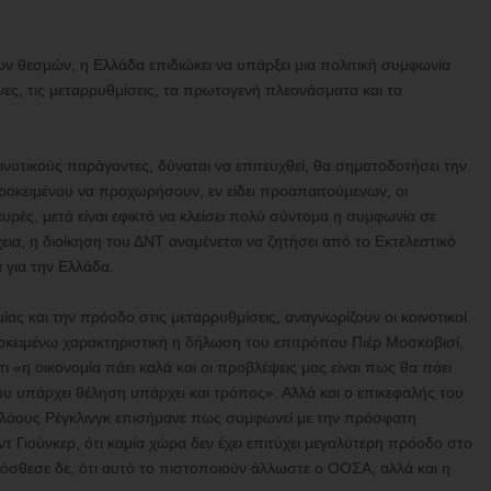
 θεσμών, η Ελλάδα επιδιώκει να υπάρξει μια πολιτική συμφωνία
ες, τις μεταρρυθμίσεις, τα πρωτογενή πλεονάσματα και τα
ινοτικούς παράγοντες, δύναται να επιτευχθεί, θα σηματοδοτήσει την
ροκειμένου να προχωρήσουν, εν είδει προαπαιτούμενων, οι
ευρές, μετά είναι εφικτό να κλείσει πολύ σύντομα η συμφωνία σε
χεια, η διοίκηση του ΔΝΤ αναμένεται να ζητήσει από το Εκτελεστικό
 για την Ελλάδα.
ίας και την πρόοδο στις μεταρρυθμίσεις, αναγνωρίζουν οι κοινοτικοί
οκειμένω χαρακτηριστική η δήλωση του επιτρόπου Πιέρ Μοσκοβισί,
 «η οικονομία πάει καλά και οι προβλέψεις μας είναι πως θα πάει
ου υπάρχει θέληση υπάρχει και τρόπος». Αλλά και ο επικεφαλής του
λάους Ρέγκλινγκ επισήμανε πως συμφωνεί με την πρόσφατη
 Γιούνκερ, ότι καμία χώρα δεν έχει επιτύχει μεγαλύτερη πρόοδο στο
όσθεσε δε, ότι αυτό το πιστοποιούν άλλωστε ο ΟΟΣΑ, αλλά και η