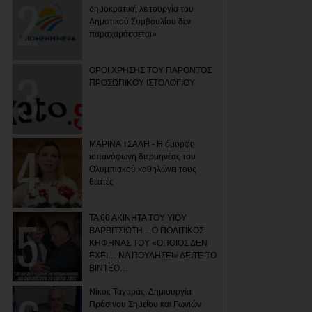
δημοκρατική λειτουργία του
Δημοτικού Συμβουλίου δεν
παραχαράσσεται»
ΟΡΟΙ ΧΡΗΣΗΣ ΤΟΥ ΠΑΡΟΝΤΟΣ
ΠΡΟΣΩΠΙΚΟΥ ΙΣΤΟΛΟΓΙΟΥ
ΜΑΡΙΝΑ ΤΣΑΛΗ - Η όμορφη
ισπανόφωνη διερμηνέας του
Ολυμπιακού καθηλώνει τους
θεατές
ΤΑ 66 ΑΚΙΝΗΤΑ ΤΟΥ ΥΙΟΥ
ΒΑΡΒΙΤΣΙΩΤΗ – Ο ΠΟΛΙΤΙΚΟΣ
ΚΗΦΗΝΑΣ ΤΟΥ «ΟΠΟΙΟΣ ΔΕΝ
ΕΧΕΙ… ΝΑ ΠΟΥΛΗΣΕΙ» ΔΕΙΤΕ ΤΟ
ΒΙΝΤΕΟ…
Νίκος Ταγαράς: Δημιουργία
Πράσινου Σημείου και Γωνιών