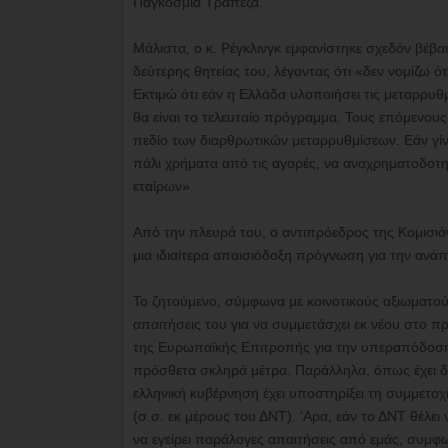
Παγκόσμια Τράπεζα.
Μάλιστα, ο κ. Ρέγκλινγκ εμφανίστηκε σχεδόν βέβα
δεύτερης θητείας του, λέγοντας ότι «δεν νομίζω ότ
Εκτιμώ ότι εάν η Ελλάδα υλοποιήσει τις μεταρρ
θα είναι το τελευταίο πρόγραμμα. Τους επόμενου
πεδίο των διαρθρωτικών μεταρρυθμίσεων. Εάν γίνει
πάλι χρήματα από τις αγορές, να αναχρηματοδοτη
εταίρων».
Από την πλευρά του, ο αντιπρόεδρος της Κομισιό
μια ιδιαίτερα απαισιόδοξη πρόγνωση για την ανάπ
Το ζητούμενο, σύμφωνα με κοινοτικούς αξιωματούχ
απαιτήσεις του για να συμμετάσχει εκ νέου στο π
της Ευρωπαϊκής Επιτροπής για την υπεραπόδοση τ
πρόσθετα σκληρά μέτρα. Παράλληλα, όπως έχει δ
ελληνική κυβέρνηση έχει υποστηρίξει τη συμμετ
(σ.σ. εκ μέρους του ΔΝΤ). ‘Αρα, εάν το ΔΝΤ θέλει
να εγείρει παράλογες απαιτήσεις από εμάς, συμφ