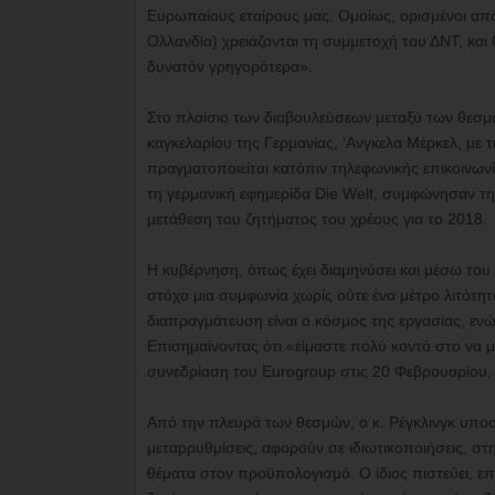
Ευρωπαίους εταίρους μας. Ομοίως, ορισμένοι από
Ολλανδία) χρειάζονται τη συμμετοχή του ΔΝΤ, και
δυνατόν γρηγορότερα».
Στο πλαίσιο των διαβουλεύσεων μεταξύ των θεσμ
καγκελαρίου της Γερμανίας, ‘Ανγκελα Μέρκελ, με τ
πραγματοποιείται κατόπιν τηλεφωνικής επικοινωνί
τη γερμανική εφημερίδα Die Welt, συμφώνησαν τ
μετάθεση του ζητήματος του χρέους για το 2018.
Η κυβέρνηση, όπως έχει διαμηνύσει και μέσω το
στόχο μια συμφωνία χωρίς ούτε ένα μέτρο λιτότη
διαπραγμάτευση είναι ο κόσμος της εργασίας, εν
Επισημαίνοντας ότι «είμαστε πολύ κοντά στο να 
συνεδρίαση του Eurogroup στις 20 Φεβρουαρίου, θ
Από την πλευρά των θεσμών, ο κ. Ρέγκλινγκ υποστ
μεταρρυθμίσεις, αφορούν σε ιδιωτικοποιήσεις, στ
θέματα στον προϋπολογισμό. Ο ίδιος πιστεύει, επ