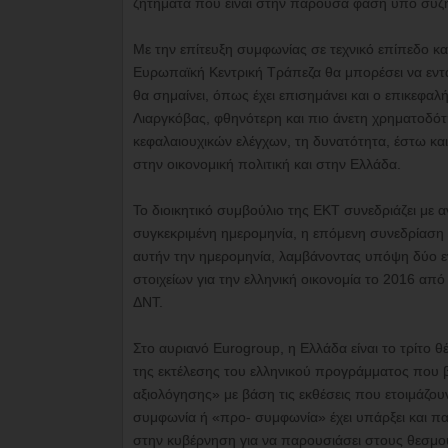
ζητήματα που είναι στην παρούσα φάση υπό συζ
Με την επίτευξη συμφωνίας σε τεχνικό επίπεδο κ
Ευρωπαϊκή Κεντρική Τράπεζα θα μπορέσει να εντ
θα σημαίνει, όπως έχει επισημάνει και ο επικεφ
Λιαργκόβας, φθηνότερη και πιο άνετη χρηματοδότ
κεφαλαιουχικών ελέγχων, τη δυνατότητα, έστω και
στην οικονομική πολιτική και στην Ελλάδα.
Το διοικητικό συμβούλιο της ΕΚΤ συνεδριάζει με α
συγκεκριμένη ημερομηνία, η επόμενη συνεδρίαση ε
αυτήν την ημερομηνία, λαμβάνοντας υπόψη δύο 
στοιχείων για την ελληνική οικονομία το 2016 α
ΔΝΤ.
Στο αυριανό Eurogroup, η Ελλάδα είναι το τρίτο θ
της εκτέλεσης του ελληνικού προγράμματος που βρ
αξιολόγησης» με βάση τις εκθέσεις που ετοιμάζουν
συμφωνία ή «προ- συμφωνία» έχει υπάρξει και πα
στην κυβέρνηση για να παρουσιάσει στους θεσμο