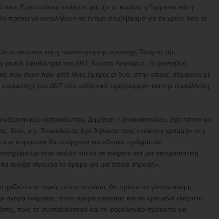
 τους Ευρωπαίους εταίρους μας (σ.σ. κυρίως η Γερμανία και η
 θα πρέπει να καταλήξουν σε έντιμο συμβιβασμό για το χρέος όσο το
ών εντάσσεται και η συνάντηση την προσεχή Τετάρτη της
η γενική διευθύντρια του ΔΝΤ, Κριστίν Λαγκάρντ. Το ραντεβού
ας που είχαν πριν από λίγες ημέρες οι δυο, στην οποία, σύμφωνα με
η συμμετοχή του ΔΝΤ στο «ελληνικό πρόγραμμα» και την παράλληλη
υ κυβερνητικού εκπροσώπου, Δημήτρη Τζανακόπουλου, έχει πάντα ως
τας. Ενώ, ο κ. Τσακαλώτος έχει δηλώσει πως «κόκκινη γραμμή» στη
ώ στη συμφωνία θα υπάρχουν και «θετικά πράγματα».
μετατρέψουμε έναν φαύλο κύκλο σε ενάρετο και μια αποφασιστική
α ανοίξει σίγουρα το δρόμο για μια τέτοια στροφή».
ηρίζει ότι οι τομείς στους οποίους θα πρέπει να γίνουν ακόμη
ην αγορά ενέργειας, στην αγορά εργασίας και σε ορισμένα ελάχιστα
ίσης, πως το συνταξιοδοτικό και το φορολογικό πρόκειται για