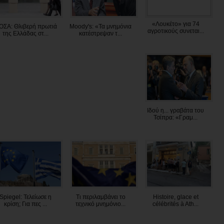
«Λουκέτο» για 74
ΟΣΑ: Θλιβερή πρωτιά
Moody's: «Τα μνημόνια
αγροτικούς συνεται...
της Ελλάδας στ...
κατέστρεψαν τ...
Ιδού η... γραβάτα του
Τσίπρα: «Γραμ...
Spiegel: Τελείωσε η
Τι περιλαμβάνει το
Histoire, glace et
κρίση; Για πες ...
τεχνικό μνημόνιο...
célébrités à Ath...