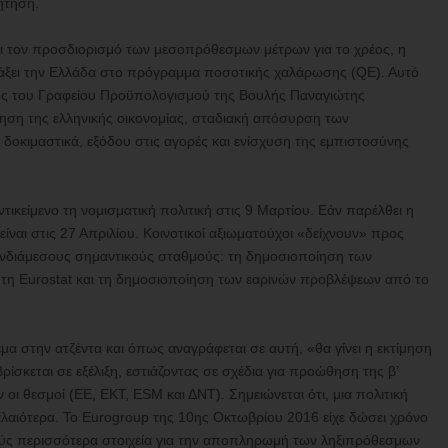
ήτηση.
αι τον προσδιορισμό των μεσοπρόθεσμων μέτρων για το χρέος, η
άξει την Ελλάδα στο πρόγραμμα ποσοτικής χαλάρωσης (QE). Αυτό
αλής του Γραφείου Προϋπολογισμού της Βουλής Παναγιώτης
ηση της ελληνικής οικονομίας, σταδιακή απόσυρση των
 δοκιμαστικά, εξόδου στις αγορές και ενίσχυση της εμπιστοσύνης
ντικείμενο τη νομισματική πολιτική στις 9 Μαρτίου. Εάν παρέλθει η
ίναι στις 27 Απριλίου. Κοινοτικοί αξιωματούχοι «δείχνουν» προς
ενδιάμεσους σημαντικούς σταθμούς: τη δημοσιοποίηση των
πό τη Eurostat και τη δημοσιοποίηση των εαρινών προβλέψεων από το
έμα στην ατζέντα και όπως αναγράφεται σε αυτή, «θα γίνει η εκτίμηση
ίσκεται σε εξέλιξη, εστιάζοντας σε σχέδια για προώθηση της β’
 οι θεσμοί (ΕΕ, ΕΚΤ, ESM και ΔΝΤ). Σημειώνεται ότι, μια πολιτική
λαιότερα. Το Eurogroup της 10ης Οκτωβρίου 2016 είχε δώσει χρόνο
ύς περισσότερα στοιχεία για την αποπληρωμή των ληξιπρόθεσμων