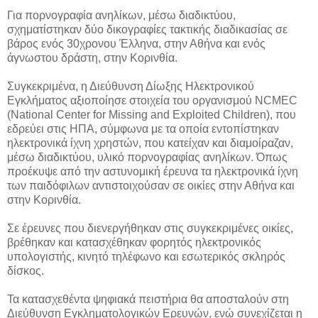
Για πορνογραφία ανηλίκων, μέσω διαδικτύου,
σχηματίστηκαν δύο δικογραφίες τακτικής διαδικασίας σε
βάρος ενός 30χρονου Έλληνα, στην Αθήνα και ενός
άγνωστου δράστη, στην Κορινθία.
Συγκεκριμένα, η Διεύθυνση Δίωξης Ηλεκτρονικού
Εγκλήματος αξιοποίησε στοιχεία του οργανισμού NCMEC
(National Center for Missing and Exploited Children), που
εδρεύει στις ΗΠΑ, σύμφωνα με τα οποία εντοπίστηκαν
ηλεκτρονικά ίχνη χρηστών, που κατείχαν και διαμοίραζαν,
μέσω διαδικτύου, υλικό πορνογραφίας ανηλίκων. Όπως
προέκυψε από την αστυνομική έρευνα τα ηλεκτρονικά ίχνη
των παιδόφιλων αντιστοιχούσαν σε οικίες στην Αθήνα και
στην Κορινθία.
Σε έρευνες που διενεργήθηκαν στις συγκεκριμένες οικίες,
βρέθηκαν και κατασχέθηκαν φορητός ηλεκτρονικός
υπολογιστής, κινητό τηλέφωνο και εσωτερικός σκληρός
δίσκος.
Τα κατασχεθέντα ψηφιακά πειστήρια θα αποσταλούν στη
Διεύθυνση Εγκληματολογικών Ερευνών, ενώ συνεχίζεται η