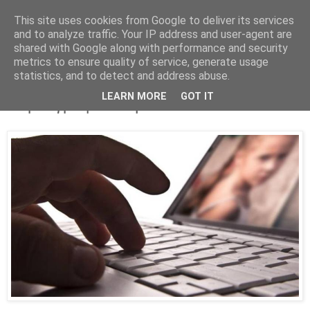
This site uses cookies from Google to deliver its services
Parakato.gr
and to analyze traffic. Your IP address and user-agent are
shared with Google along with performance and security
metrics to ensure quality of service, generate usage
statistics, and to detect and address abuse.
Συλλήψεις στην Κορινθία για
LEARN MORE
GOT IT
πορνογραφία ανηλίκων