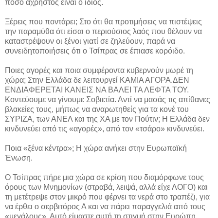
πόσο άχρηστος είναι ο ίδιος.
Ξέρεις που ποντάρει; Στο ότι θα προτιμήσεις να πιστέψεις
την παραμύθα ότι είσαι ο περιούσιος λαός που θέλουν να
καταστρέψουν οι ξένοι γιατί σε ζηλεύουν, παρά να
συνειδητοποιήσεις ότι ο Τσίπρας σε έπιασε κορόιδο.
Ποιες αγορές και ποια συμφέροντα κυβερνούν μωρέ τη
χώρα; Στην Ελλάδα δε λειτουργεί ΚΑΜΙΑ ΑΓΟΡΑ.ΔΕΝ
ΕΝΔΙΑΦΕΡΕΤΑΙ ΚΑΝΕΙΣ ΝΑ ΒΑΛΕΙ ΤΑ ΛΕΦΤΑ ΤΟΥ.
Κοντεύουμε να γίνουμε Σοβιετία. Αντί να μασάς τις απίθανες
βλακείες τους, μήπως να αναρωτηθείς για τα κονέ του
ΣΥΡΙΖΑ, των ΑΝΕΛ και της ΧΑ με τον Πούτιν; Η Ελλάδα δεν
κινδυνεύει από τις «αγορές», από τον «τσάρο» κινδυνεύει.
Ποια «ξένα κέντρα»; Η χώρα ανήκει στην Ευρωπαϊκή
Ένωση.
Ο Τσίπρας πήρε μια χώρα σε κρίση που διαμόρφωνε τους
όρους των Μνημονίων (στραβά, λειψά, αλλά είχε ΛΟΓΟ) και
τη μετέτρεψε στον μικρό που φέρνει τα νερά στο τραπέζι, για
να έρθει ο σερβιτόρος Α και να πάρει παραγγελιά από τους
«μεγάλους». Αυτό είμαστε αυτή τη στιγμή στην Ευρώπη.