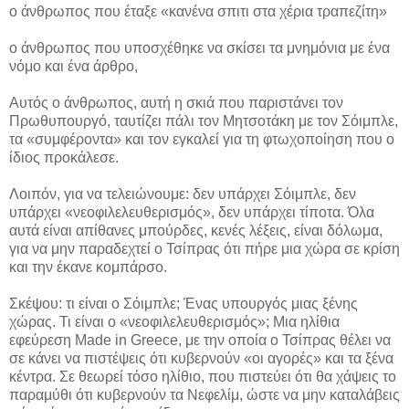
ο άνθρωπος που έταξε «κανένα σπιτι στα χέρια τραπεζίτη»
ο άνθρωπος που υποσχέθηκε να σκίσει τα μνημόνια με ένα
νόμο και ένα άρθρο,
Αυτός ο άνθρωπος, αυτή η σκιά που παριστάνει τον
Πρωθυπουργό, ταυτίζει πάλι τον Μητσοτάκη με τον Σόιμπλε,
τα «συμφέροντα» και τον εγκαλεί για τη φτωχοποίηση που ο
ίδιος προκάλεσε.
Λοιπόν, για να τελειώνουμε: δεν υπάρχει Σόιμπλε, δεν
υπάρχει «νεοφιλελευθερισμός», δεν υπάρχει τίποτα. Όλα
αυτά είναι απίθανες μπούρδες, κενές λέξεις, είναι δόλωμα,
για να μην παραδεχτεί ο Τσίπρας ότι πήρε μια χώρα σε κρίση
και την έκανε κομπάρσο.
Σκέψου: τι είναι ο Σόιμπλε; Ένας υπουργός μιας ξένης
χώρας. Τι είναι ο «νεοφιλελευθερισμός»; Μια ηλίθια
εφεύρεση Made in Greece, με την οποία ο Τσίπρας θέλει να
σε κάνει να πιστέψεις ότι κυβερνούν «οι αγορές» και τα ξένα
κέντρα. Σε θεωρεί τόσο ηλίθιο, που πιστεύει ότι θα χάψεις το
παραμύθι ότι κυβερνούν τα Νεφελίμ, ώστε να μην καταλάβεις