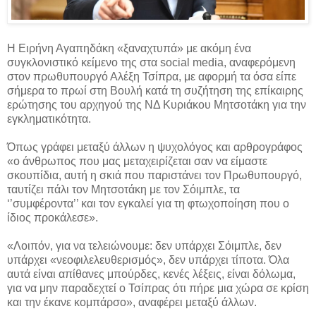
Η Ειρήνη Αγαπηδάκη «ξαναχτυπά» με ακόμη ένα
συγκλονιστικό κείμενο της στα social media, αναφερόμενη
στον πρωθυπουργό Αλέξη Τσίπρα, με αφορμή τα όσα είπε
σήμερα το πρωί στη Βουλή κατά τη συζήτηση της επίκαιρης
ερώτησης του αρχηγού της ΝΔ Κυριάκου Μητσοτάκη για την
εγκληματικότητα.
Όπως γράφει μεταξύ άλλων η ψυχολόγος και αρθρογράφος
«ο άνθρωπος που μας μεταχειρίζεται σαν να είμαστε
σκουπίδια, αυτή η σκιά που παριστάνει τον Πρωθυπουργό,
ταυτίζει πάλι τον Μητσοτάκη με τον Σόιμπλε, τα
‘’συμφέροντα’’ και τον εγκαλεί για τη φτωχοποίηση που ο
ίδιος προκάλεσε».
«Λοιπόν, για να τελειώνουμε: δεν υπάρχει Σόιμπλε, δεν
υπάρχει «νεοφιλελευθερισμός», δεν υπάρχει τίποτα. Όλα
αυτά είναι απίθανες μπούρδες, κενές λέξεις, είναι δόλωμα,
για να μην παραδεχτεί ο Τσίπρας ότι πήρε μια χώρα σε κρίση
και την έκανε κομπάρσο», αναφέρει μεταξύ άλλων.