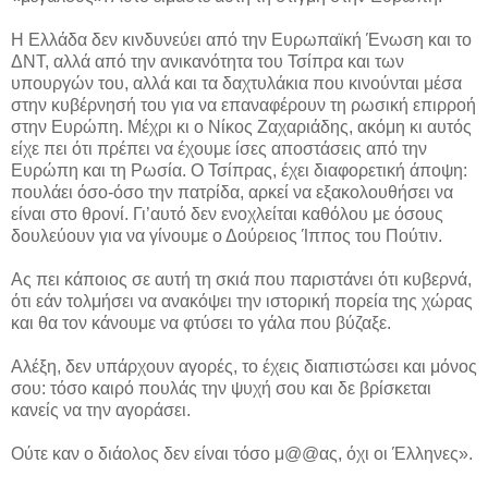
Η Ελλάδα δεν κινδυνεύει από την Ευρωπαϊκή Ένωση και το
ΔΝΤ, αλλά από την ανικανότητα του Τσίπρα και των
υπουργών του, αλλά και τα δαχτυλάκια που κινούνται μέσα
στην κυβέρνησή του για να επαναφέρουν τη ρωσική επιρροή
στην Ευρώπη. Μέχρι κι ο Νίκος Ζαχαριάδης, ακόμη κι αυτός
είχε πει ότι πρέπει να έχουμε ίσες αποστάσεις από την
Ευρώπη και τη Ρωσία. Ο Τσίπρας, έχει διαφορετική άποψη:
πουλάει όσο-όσο την πατρίδα, αρκεί να εξακολουθήσει να
είναι στο θρονί. Γι’αυτό δεν ενοχλείται καθόλου με όσους
δουλεύουν για να γίνουμε ο Δούρειος Ίππος του Πούτιν.
Ας πει κάποιος σε αυτή τη σκιά που παριστάνει ότι κυβερνά,
ότι εάν τολμήσει να ανακόψει την ιστορική πορεία της χώρας
και θα τον κάνουμε να φτύσει το γάλα που βύζαξε.
Αλέξη, δεν υπάρχουν αγορές, το έχεις διαπιστώσει και μόνος
σου: τόσο καιρό πουλάς την ψυχή σου και δε βρίσκεται
κανείς να την αγοράσει.
Ούτε καν ο διάολος δεν είναι τόσο μ@@ας, όχι οι Έλληνες».