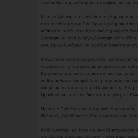
Ακολούθως σας εκθέτουμε τις απόψεις μας και π
Με τις δηλώσεις του Προέδρου της Δημοκρατίας, 
υπό την ιδιότητα του Προέδρου της Δημοκρατίας κ
καθίσταται σαφές ότι η Κυπριακή Δημοκρατία δεν 
Διάσκεψη και ότι η εν λόγω Διάσκεψη κατ’ ουδένα
εγγυητριών δυνάμεων και των δύο Κοινοτήτων τη
Όπως πολύ καλά γνωρίζετε, αλλά και όπως οι Γάλ
γνωματεύσει, η Κυπριακή Δημοκρατία σε μια διεθν
Κυπριακού, πρέπει να παρίσταται αυτή και μόνο, 
να θεωρηθεί ότι διασφαλίζεται η παρουσία και η
είδους με την παρουσία του Προέδρου της Κυπρια
Προέδρου και υπό την ιδιότητα του ηγέτη της Ελλ
Πρώτο: ο Πρόεδρος της Κυπριακής Δημοκρατίας, 
Πολιτείας, δηλαδή και τις δύο Κοινότητες της Κύπ
Κατά συνέπεια, εφ’ όσον ο κ. Ακιντζί εκπροσωπεί
σύνολο του Κυπριακού Κράτους, τότε ποιος εκπρ