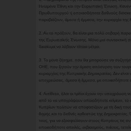
Ηνωμένα Έθνη και την Ευρωπαϊκή Ένωση. Κανένα
Πρωθυπουργού ή οποιασδήποτε διεθνούς διάσκεψη
παραβιάζουν, άμεσα ή έμμεσα, την κυριαρχία της
2. Αν το πράξουν, θα είναι μια πολύ σοβαρή πα
της Ευρωπαϊκής Ένωσης. Μόνο μια συντακτική συν
δικαίωμα να λάβουν τέτοια μέτρα.
3. Το μόνο ζήτημα, που θα μπορούσε να συζητήσε
ΟΗΕ, που ζητούν την άμεση απόσυρση των τουρκ
κυριαρχίας της Κυπριακής Δημοκρατίας. Δεν είναι ν
υποχρεώσεις, άμεσα ή έμμεσα, με οποιεσδήποτε 
4. Αντίθετα, όλοι οι τρίτοι έχουν την υποχρέωση 
από το να υπογράψουν οποιοδήποτε κείμενο, το 
Κυπρίων πολιτών να αποφασίζουν με τη δική τους 
δομής και το διεθνές καθεστώς της Δημοκρατίας
τους, για να εξασφαλίσουν στους Κυπρίους τις σ
οποιεσδήποτε απειλές, εκβιασμούς, πιέσεις, τετε