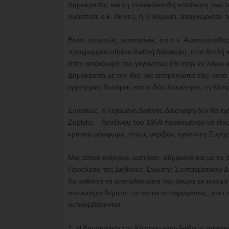
Δημοκρατίας και τη συνακόλουθη κατάλυση των
ουδέποτε ο κ. Ακιντζί, ή η Τουρκία, αναγνώρισαν 
Είναι, συνεπώς, πασιφανές, ότι ο κ. Αναστασιάδ
προγραμματισθείσα Διεθνή Διάσκεψη, υπό διπλή 
στην απόκρυψη του γεγονότος ότι στην εν λόγω υ
Δημοκρατία με τον ίδιο, ως εκπρόσωπό της, κατά 
εγγυήτριες δυνάμεις και οι δύο Κοινότητες τη Κύπ
Συνεπώς, η λεγομένη Διεθνής Διάσκεψη δεν θα έχ
Ζυρίχης – Λονδίνου του 1959 προκειμένου να ιδρυθ
κρατικό μόρφωμα, όπως ακριβώς έγινε στη Ζυρίχη
Μια τέτοια ενέργεια, ωστόσο, σύμφωνα και με τις
Προέδρου της Διεθνούς Ένωσης Συνταγματικού Δικ
θα καθιστά τα αποτελέσματά της άκυρα εκ προιμ
αυτονόητα θέματα, τα οποία οι παράγοντες, που 
αντιλαμβάνονται.
1. Η Δημοκρατία της Κύπρου είναι διεθνώς αναγν