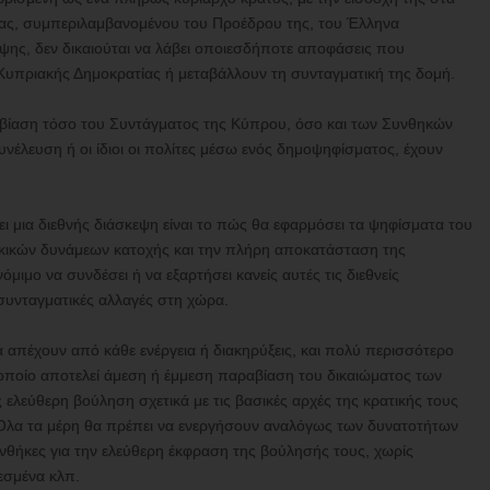
ς, συμπεριλαμβανομένου του Προέδρου της, του Έλληνα
ς, δεν δικαιούται να λάβει οποιεσδήποτε αποφάσεις που
 Κυπριακής Δημοκρατίας ή μεταβάλλουν τη συνταγματική της δομή.
ραβίαση τόσο του Συντάγματος της Κύπρου, όσο και των Συνθηκών
έλευση ή οι ίδιοι οι πολίτες μέσω ενός δημοψηφίσματος, έχουν
ι μια διεθνής διάσκεψη είναι το πώς θα εφαρμόσει τα ψηφίσματα του
ικών δυνάμεων κατοχής και την πλήρη αποκατάσταση της
όμιμο να συνδέσει ή να εξαρτήσει κανείς αυτές τις διεθνείς
συνταγματικές αλλαγές στη χώρα.
να απέχουν από κάθε ενέργεια ή διακηρύξεις, και πολύ περισσότερο
οποίο αποτελεί άμεση ή έμμεση παραβίαση του δικαιώματος των
ελεύθερη βούληση σχετικά με τις βασικές αρχές της κρατικής τους
. Όλα τα μέρη θα πρέπει να ενεργήσουν αναλόγως των δυνατοτήτων
υνθήκες για την ελεύθερη έκφραση της βούλησής τους, χωρίς
λεσμένα κλπ.