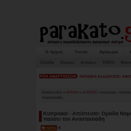
Αρχική
Τοπικά
Αφιέρωμα
Ελλάδα
Κόσμος
Απόψεις
VIDEO
Μουσ
ΚΙΑΤΟ: Η «ΕΠΟΜΕΝΗ ΜΕΡΑ» κ
Είσαστε εδώ: »
ΑΡΧΙΚΗ
»
ΚΟΣΜΟΣ
»
Kυπριακό - Απίστε
Αναστασιάδη
Kυπριακό - Απίστευτο: Ομάδα Νομ
παύσει τον Αναστασιάδη
0