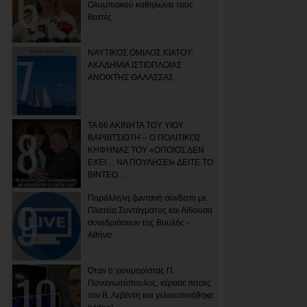
Ολυμπιακού καθηλώνει τους
θεατές
ΝΑΥΤΙΚΟΣ ΟΜΙΛΟΣ ΚΙΑΤΟΥ:
ΑΚΑΔΗΜΙΑ ΙΣΤΙΟΠΛΟΙΑΣ
ΑΝΟΙΧΤΗΣ ΘΑΛΑΣΣΑΣ
ΤΑ 66 ΑΚΙΝΗΤΑ ΤΟΥ ΥΙΟΥ
ΒΑΡΒΙΤΣΙΩΤΗ – Ο ΠΟΛΙΤΙΚΟΣ
ΚΗΦΗΝΑΣ ΤΟΥ «ΟΠΟΙΟΣ ΔΕΝ
ΕΧΕΙ… ΝΑ ΠΟΥΛΗΣΕΙ» ΔΕΙΤΕ ΤΟ
ΒΙΝΤΕΟ…
Παράλληλη ζωντανή σύνδεση με
Πλατεία Συντάγματος και Αίθουσα
συνεδριάσεων της Βουλής -
Αθήνα
Όταν ο χιουμορίστας Π.
Παναγιωτόπουλος, κέρασε πίτσες
τον Β. Λεβέντη και γελοιοποιήθηκε