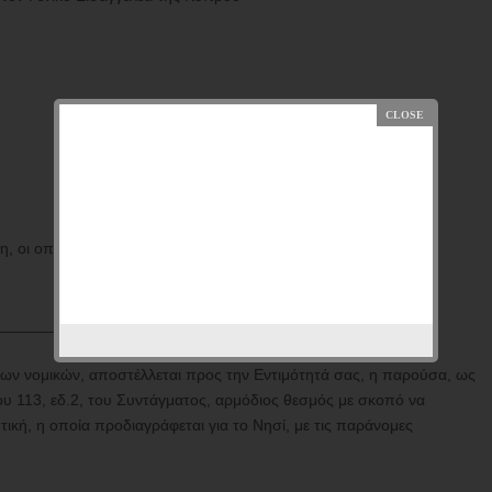
η, οι οποίες αποβλέπουν στη τη διάλυση της Κυπριακής
______________________________
ν νομικών, αποστέλλεται προς την Εντιμότητά σας, η παρούσα, ως
ου 113, εδ.2, του Συντάγματος, αρμόδιος θεσμός με σκοπό να
ική, η οποία προδιαγράφεται για το Νησί, με τις παράνομες