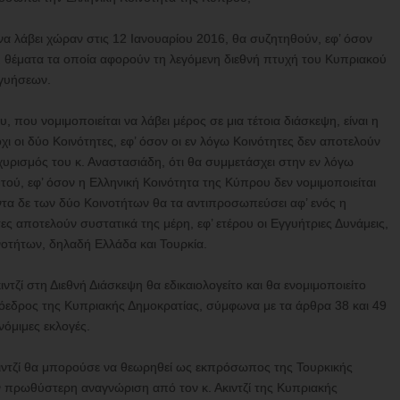
 να λάβει χώραν στις 12 Ιανουαρίου 2016, θα συζητηθούν, εφ’ όσον
, θέματα τα οποία αφορούν τη λεγόμενη διεθνή πτυχή του Κυπριακού
γγυήσεων.
που νομιμοποιείται να λάβει μέρος σε μια τέτοια διάσκεψη, είναι η
ι οι δύο Κοινότητες, εφ’ όσον οι εν λόγω Κοινότητες δεν αποτελούν
χυρισμός του κ. Αναστασιάδη, ότι θα συμμετάσχει στην εν λόγω
υτού, εφ’ όσον η Ελληνική Κοινότητα της Κύπρου δεν νομιμοποιείται
ντα δε των δύο Κοινοτήτων θα τα αντιπροσωπεύσει αφ’ ενός η
ες αποτελούν συστατικά της μέρη, εφ’ ετέρου οι Εγγυήτριες Δυνάμεις,
ινοτήτων, δηλαδή Ελλάδα και Τουρκία.
ντζί στη Διεθνή Διάσκεψη θα εδικαιολογείτο και θα ενομιμοποιείτο
πρόεδρος της Κυπριακής Δημοκρατίας, σύμφωνα με τα άρθρα 38 και 49
νόμιμες εκλογές.
κιντζί θα μπορούσε να θεωρηθεί ως εκπρόσωπος της Τουρκικής
ην πρωθύστερη αναγνώριση από τον κ. Ακιντζί της Κυπριακής