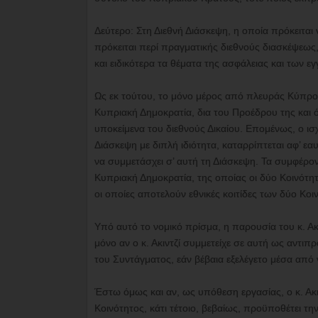
Δεύτερο: Στη Διεθνή Διάσκεψη, η οποία πρόκειται
πρόκειται περί πραγματικής διεθνούς διασκέψεως
και ειδικότερα τα θέματα της ασφάλειας και των ε
Ως εκ τούτου, το μόνο μέρος από πλευράς Κύπρου, 
Κυπριακή Δημοκρατία, δια του Προέδρου της και όχ
υποκείμενα του διεθνούς Δικαίου. Επομένως, ο ισ
Διάσκεψη με διπλή ιδιότητα, καταρρίπτεται αφ’ εα
να συμμετάσχει σ’ αυτή τη Διάσκεψη. Τα συμφέρο
Κυπριακή Δημοκρατία, της οποίας οι δύο Κοινότητ
οι οποίες αποτελούν εθνικές κοιτίδες των δύο Κο
Υπό αυτό το νομικό πρίσμα, η παρουσία του κ. Ακι
μόνο αν ο κ. Ακιντζί συμμετείχε σε αυτή ως αντι
του Συντάγματος, εάν βέβαια εξελέγετο μέσα από 
Έστω όμως και αν, ως υπόθεση εργασίας, ο κ. Α
Κοινότητος, κάτι τέτοιο, βεβαίως, προϋποθέτει τ