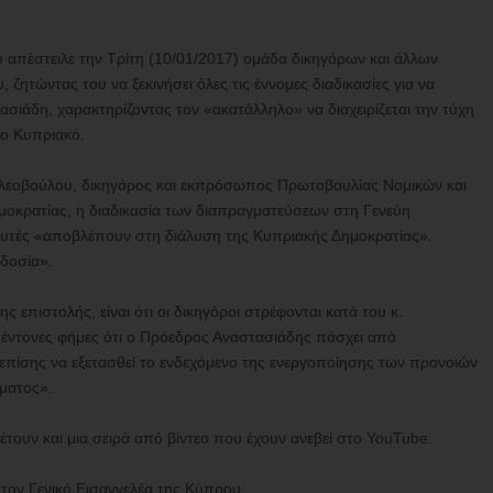
 απέστειλε την Τρίτη (10/01/2017) ομάδα δικηγόρων και άλλων
ζητώντας του να ξεκινήσει όλες τις έννομες διαδικασίες για να
σιάδη, χαρακτηρίζοντας τον «ακατάλληλο» να διαχειρίζεται την τύχη
το Κυπριακό.
Κλεοβούλου, δικηγόρος και εκπρόσωπος Πρωτοβουλίας Νομικών και
μοκρατίας, η διαδικασία των διαπραγματεύσεων στη Γενεύη
 αυτές «αποβλέπουν στη διάλυση της Κυπριακής Δημοκρατίας».
οδοσία».
 επιστολής, είναι ότι οι δικηγόροι στρέφονται κατά του κ.
 έντονες φήμες ότι ο Πρόεδρος Αναστασιάδης πάσχει από
 επίσης να εξετασθεί το ενδεχόμενο της ενεργοποίησης των προνοιών
γματος».
έτουν και μια σειρά από βίντεο που έχουν ανεβεί στο YouTube.
τον Γενικό Εισαγγελέα της Κύπρου