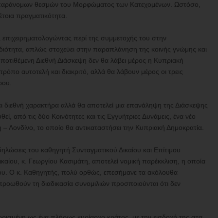
 παράνομων θεσμών του Μορφώματος των Κατεχομένων. Ωστόσο,
τέτοια πραγματικότητα.
ης επιχειρηματολογώντας περί της συμμετοχής του στην
ιδιότητα, απλώς στοχεύει στην παραπλάνηση της κοινής γνώμης και
ποτιθέμενη Διεθνή Διάσκεψη δεν θα λάβει μέρος η Κυπριακή
τρόπο αυτοτελή και διακριτό, αλλά θα λάβουν μέρος οι τρεις
ρου.
ει διεθνή χαρακτήρα αλλά θα αποτελεί μια επανάληψη της Διάσκεψης
εί, από τις δύο Κοινότητες και τις Εγγυήτριες Δυνάμεις, ένα νέο
 – Λονδίνο, το οποίο θα αντικαταστήσει την Κυπριακή Δημοκρατία.
 δηλώσεις του καθηγητή Συνταγματικού Δικαίου και Επίτιμου
αίου, κ. Γεωργίου Κασιμάτη, αποτελεί νομική παρέκκλιση, η οποία
ίου. Ο κ. Καθηγητής, πολύ ορθώς, επεσήμανε τα ακόλουθα
προωθούν τη διαδικασία συνομιλιών προσποιούνται ότι δεν
ωρισμένη ως ένα πλήρως κυρίαρχο κράτος, με την εισδοχή της στα