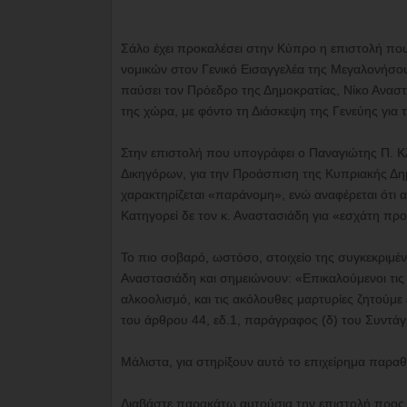
Σάλο έχει προκαλέσει στην Κύπρο η επιστολή που
νομικών στον Γενικό Εισαγγελέα της Μεγαλονήσου, 
παύσει τον Πρόεδρο της Δημοκρατίας, Νίκο Αναστα
της χώρα, με φόντο τη Διάσκεψη της Γενεύης για 
Στην επιστολή που υπογράφει ο Παναγιώτης Π. 
Δικηγόρων, για την Προάσπιση της Κυπριακής Δη
χαρακτηρίζεται «παράνομη», ενώ αναφέρεται ότι
Κατηγορεί δε τον κ. Αναστασιάδη για «εσχάτη πρ
Το πιο σοβαρό, ωστόσο, στοιχείο της συγκεκριμένης
Αναστασιάδη και σημειώνουν: «Επικαλούμενοι τις
αλκοολισμό, και τις ακόλουθες μαρτυρίες ζητούμε
του άρθρου 44, εδ.1, παράγραφος (δ) του Συντά
Μάλιστα, για στηρίξουν αυτό το επιχείρημα παραθ
Διαβάστε παρακάτω αυτούσια την επιστολή προς 