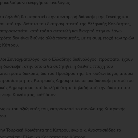
αρακαλούμε να ενεργήσετε αναλόγως:
ότι δηλαδή θα παραστεί στην πενταμερή διάσκεψη της Γενεύης και
αι υπό την ιδιότητα του διαπραγματευτή της Ελληνικής Κοινότητας,
εκπροσωπείται κατά τρόπο αυτοτελή και διακριτό στην εν λόγω
 τρόπο δεν είναι διεθνής αλλά πενταμερής, με τη συμμετοχή των τριών
ς Κύπρου.
λοι Συνταγματολόγοι και ο Ελλαδίτης διεθνολόγος, πρόσφατα, έχουν
ή διάσκεψη, στην οποία θα συζητηθεί η διεθνής πτυχή του
κατά τρόπο διακριτό, δια του Προέδρου της. Επ’ ουδενί λόγω, μπορεί
 εκπροσώπηση της Κυπριακής Δημοκρατίας σε μια διάσκεψη αυτού του
κής Δημοκρατίας υπό διπλή ιδιότητα, δηλαδή υπό την ιδιότητα του
ηνικής Κοινότητας, καθ’ όσον:
ως εκ του αξιώματός του, εκπροσωπεί το σύνολο της Κυπριακής
ρου.
 την Τουρκική Κοινότητα της Κύπρου, ενώ ο κ. Αναστασιάδης το
οσωπεί την Ελληνική Κοινότητα της Κύπρου;