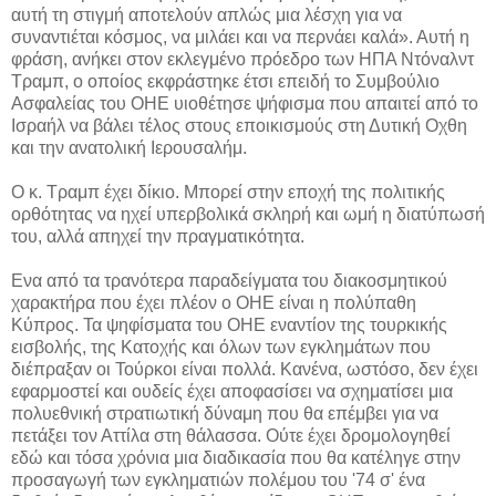
αυτή τη στιγμή αποτελούν απλώς μια λέσχη για να
συναντιέται κόσμος, να μιλάει και να περνάει καλά». Αυτή η
φράση, ανήκει στον εκλεγμένο πρόεδρο των ΗΠΑ Ντόναλντ
Τραμπ, ο οποίος εκφράστηκε έτσι επειδή το Συμβούλιο
Ασφαλείας του ΟΗΕ υιοθέτησε ψήφισμα που απαιτεί από το
Ισραήλ να βάλει τέλος στους εποικισμούς στη Δυτική Οχθη
και την ανατολική Ιερουσαλήμ.
Ο κ. Τραμπ έχει δίκιο. Μπορεί στην εποχή της πολιτικής
ορθότητας να ηχεί υπερβολικά σκληρή και ωμή η διατύπωσή
του, αλλά απηχεί την πραγματικότητα.
Ενα από τα τρανότερα παραδείγματα του διακοσμητικού
χαρακτήρα που έχει πλέον ο ΟΗΕ είναι η πολύπαθη
Κύπρος. Τα ψηφίσματα του ΟΗΕ εναντίον της τουρκικής
εισβολής, της Κατοχής και όλων των εγκλημάτων που
διέπραξαν οι Τούρκοι είναι πολλά. Κανένα, ωστόσο, δεν έχει
εφαρμοστεί και ουδείς έχει αποφασίσει να σχηματίσει μια
πολυεθνική στρατιωτική δύναμη που θα επέμβει για να
πετάξει τον Αττίλα στη θάλασσα. Ούτε έχει δρομολογηθεί
εδώ και τόσα χρόνια μια διαδικασία που θα κατέληγε στην
προσαγωγή των εγκληματιών πολέμου του '74 σ' ένα