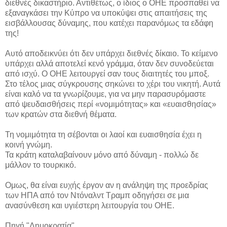
διεθνές δικαστήριο. Αντιθέτως, ο ίδιος ο ΟΗΕ προσπαθεί να
εξαναγκάσει την Κύπρο να υποκύψει στις απαιτήσεις της
εισβάλλουσας δύναμης, που κατέχει παρανόμως τα εδάφη
της!
Αυτό αποδεικνύει ότι δεν υπάρχει διεθνές δίκαιο. Το κείμενο
υπάρχει αλλά αποτελεί κενό γράμμα, όταν δεν συνοδεύεται
από ισχύ. Ο ΟΗΕ λειτουργεί σαν τους διαιτητές του μποξ.
Στο τέλος μιας σύγκρουσης σηκώνει το χέρι του νικητή. Αυτά
είναι καλό να τα γνωρίζουμε, για να μην παρασυρόμαστε
από ψευδαισθήσεις περί «νομιμότητας» και «ευαισθησίας»
των κρατών στα διεθνή θέματα.
Τη νομιμότητα τη σέβονται οι λαοί και ευαισθησία έχει η
κοινή γνώμη.
Τα κράτη καταλαβαίνουν μόνο από δύναμη - πολλώ δε
μάλλον το τουρκικό.
Ομως, θα είναι ευχής έργον αν η ανάληψη της προεδρίας
των ΗΠΑ από τον Ντόναλντ Τραμπ οδηγήσει σε μια
ανασύνθεση και υγιέστερη λειτουργία του ΟΗΕ.
Πηγή "Δημοκρατία"