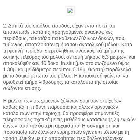
2. Δυτικά του διαύλου εισόδου, είχαν εντοπιστεί και
αποτυπωθεί, κατά τις προηγούμενες ανασκαφικές
περιόδους, τα κατάλοιπα κάθετων ξύλινων δοκών, που,
πιθανώς, αποτελούσαν τμήμα του ανατολικού μόλου. Κατά
τη φετινή περίοδο, διερευνήθηκε ανασκαφικά τμήμα της
δυτικής πλευράς του μόλου, σε τομή μήκους 6.3 μέτρων, και
αποκαλύφθηκαν 40 δοκοί in situ (μέγιστο σωζόμενο ύψος
1.30μ. και με διάμετρο περίπου 0.18μ. έκαστη) παράλληλα
με το δυτικό μέτωπο του μόλου. Η κατασκευή φαίνεται να
οριοθετεί τμήμα λιθοδομής, τα κατάλοιπα της οποίας
σώζονται επίσης.
Η μελέτη των σωζόμενων ξύλινων δομικών στοιχείων,
καθώς και η πιθανή παρουσία και άλλων οργανικών
καταλοίπων στην περιοχή, θα προσφέρει σημαντικές
πληροφορίες σχετικά με τις μεθόδους κατασκευής λιμενικών
έργων κατά την ύστερη αρχαιότητα. Η συντήρηση και
προστασία των ξύλινων ευρημάτων έγινε επί τόπου με τη
χρήση υλικών με τις απαραίτητες περιβαλλοντολογικές