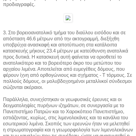
προδιαγραφές.
3. Στο βορειοανατολικό τμήμα του διαύλου εισόδου και σε
απόσταση 46.6 μέτρων από την ακτογραμμή, διεξήχθη
υποβρύχια ανασκαφή και αποτύπωση στα κατάλοιπα
κατασκευής μήκους 23.4 μέτρων με κατεύθυνση ανατολικά
προς δυτικά. Η κατασκευή αυτή φαίνεται να οριοθετεί το
ανατολικότερο και το βορειότερο άκρο του μετώπου του
αρχαίου λιμένα. Αποτελείται από ευμεγέθεις δόμους, που
φέρουν ίχνη από ορθογώνιους και σχήματος - Τ τόρμους. Σε
πολλούς δόμους, οι μολυβδοχοημένοι μεταλλικοί σύνδεσμοι
σώζονται ακέραιοι.
Παράλληλα, συνεχίστηκαν οι γεωφυσικές έρευνες και οι
δειγματοληψίες πυρήνων ιζημάτων, σε συνεργασία με το
Πανεπιστήμιο Πατρών και το Χαροκόπειο Πανεπιστήμιο,
εστιάζοντας, κυρίως, στις λιμενολεκάνες και τα κανάλια του
εσωτερικού λιμένα. Σκοπός των ερευνών ήταν να μελετηθεί
η στρωματογραφία και η γεωμορφολογία των λιμενολεκάνων
και των καναλιών που τις συνέδεαν, ώστε να ανασυντεθεί η