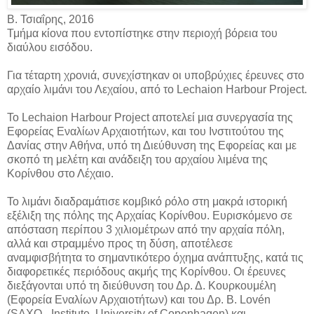
Β. Τσιαΐρης, 2016
Τμήμα κίονα που εντοπίστηκε στην περιοχή βόρεια του
διαύλου εισόδου.
Για τέταρτη χρονιά, συνεχίστηκαν οι υποβρύχιες έρευνες στο
αρχαίο λιμάνι του Λεχαίου, από το Lechaion Harbour Project.
Το Lechaion Harbour Project αποτελεί μια συνεργασία της
Εφορείας Εναλίων Αρχαιοτήτων, και του Ινστιτούτου της
Δανίας στην Αθήνα, υπό τη Διεύθυνση της Εφορείας και με
σκοπό τη μελέτη και ανάδειξη του αρχαίου λιμένα της
Κορίνθου στο Λέχαιο.
Το λιμάνι διαδραμάτισε κομβικό ρόλο στη μακρά ιστορική
εξέλιξη της πόλης της Αρχαίας Κορίνθου. Ευρισκόμενο σε
απόσταση περίπου 3 χιλιομέτρων από την αρχαία πόλη,
αλλά και στραμμένο προς τη δύση, αποτέλεσε
αναμφισβήτητα το σημαντικότερο όχημα ανάπτυξης, κατά τις
διαφορετικές περιόδους ακμής της Κορίνθου. Οι έρευνες
διεξάγονται υπό τη διεύθυνση του Δρ. Δ. Κουρκουμέλη
(Εφορεία Εναλίων Αρχαιοτήτων) και του Δρ. B. Lovén
(SΑΧΟ - Institute, University of Copenhagen) και