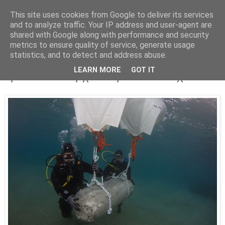
This site uses cookies from Google to deliver its services
Parakato.gr
and to analyze traffic. Your IP address and user-agent are
shared with Google along with performance and security
metrics to ensure quality of service, generate usage
statistics, and to detect and address abuse.
Κόρινθος: Αρχαιολογική υποβρύχια
LEARN MORE
GOT IT
έρευνα στο αρχαίο λιμάνι του Λεχαίου