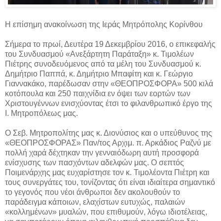
Η επίσημη ανακοίνωση της Ιεράς Μητρόπολης Κορίνθου
Σήμερα το πρωί, Δευτέρα 19 Δεκεμβρίου 2016, ο επικεφαλής
του Συνδυασμού «Ανεξάρτητη Παράταξη» κ. Τιμολέων
Πιέτρης συνοδευόμενος από τα μέλη του Συνδυασμού κ.
Δημήτριο Παππά, κ. Δημήτριο Μπαφίτη και κ. Γεώργιο
Γιαννακάκο, παρέδωσαν στην «ΘΕΟΠΡΟΣΦΟΡΑ» 500 κιλά
κοτόπουλα και 250 παιχνίδια εν όψει των εορτών των
Χριστουγέννων ενισχύοντας έτσι το φιλανθρωπικό έργο της
Ι. Μητροπόλεως μας.
Ο Σεβ. Μητροπολίτης μας κ. Διονύσιος και ο υπεύθυνος της
«ΘΕΟΠΡΟΣΦΟΡΑΣ» Παν/τος Αρχιμ. π. Αρκάδιος Ραζνύ με
πολλή χαρά δέχτηκαν την γενναιόδωρη αυτή προσφορά
ενίσχυσης των πασχόντων αδελφών μας. Ο σεπτός
Ποιμενάρχης μας ευχαρίστησε τον κ. Τιμολέοντα Πιέτρη και
τους συνεργάτες του, τονίζοντας ότι είναι ιδιαίτερα σημαντικό
το γεγονός που νέοι άνθρωποι δεν ακολουθούν το
παράδειγμα κάποιων, ελαχίστων ευτυχώς, παλαιών
«κολλημένων» μυαλών, που επιθυμούν, λόγω ιδιοτέλειας,