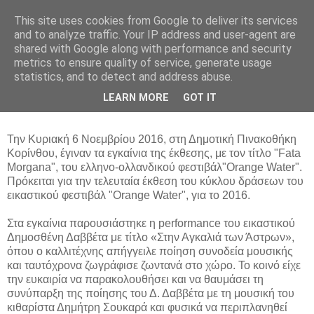
This site uses cookies from Google to deliver its services
Parakato.gr
and to analyze traffic. Your IP address and user-agent are
shared with Google along with performance and security
metrics to ensure quality of service, generate usage
statistics, and to detect and address abuse.
ΤΟ "ORANGE WATER" ΣΤΗ
LEARN MORE
GOT IT
ΔΗΜΟΤΙΚΗ ΠΙΝΑΚΟΘΗΚΗ ΚΟΡΙΝΘΟΥ
Την Κυριακή 6 Νοεμβρίου 2016, στη Δημοτική Πινακοθήκη
Κορίνθου, έγιναν τα εγκαίνια της έκθεσης, με τον τίτλο "Fata
Morgana", του ελληνο-ολλανδικού φεστιβάλ"Orange Water".
Πρόκειται για την τελευταία έκθεση του κύκλου δράσεων του
εικαστικού φεστιβάλ "Orange Water", για το 2016.
Στα εγκαίνια παρουσιάστηκε η performance του εικαστικού
Δημοσθένη Δαββέτα με τίτλο «Στην Αγκαλιά των Άστρων»,
όπου ο καλλιτέχνης απήγγειλε ποίηση συνοδεία μουσικής
και ταυτόχρονα ζωγράφισε ζωντανά στο χώρο. Το κοινό είχε
την ευκαιρία να παρακολουθήσει και να θαυμάσει τη
συνύπαρξη της ποίησης του Δ. Δαββέτα με τη μουσική του
κιθαρίστα Δημήτρη Σουκαρά και φυσικά να περιπλανηθεί