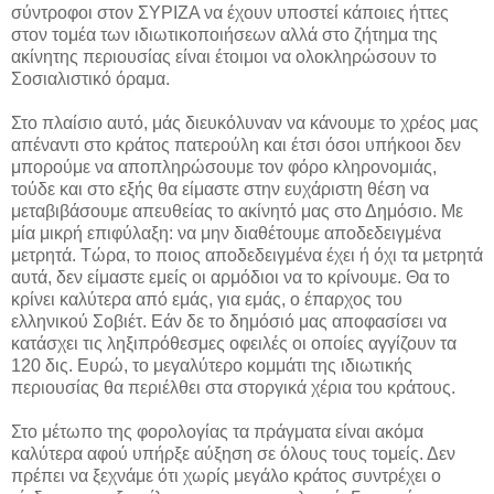
σύντροφοι στον ΣΥΡΙΖΑ να έχουν υποστεί κάποιες ήττες
στον τομέα των ιδιωτικοποιήσεων αλλά στο ζήτημα της
ακίνητης περιουσίας είναι έτοιμοι να ολοκληρώσουν το
Σοσιαλιστικό όραμα.
Στο πλαίσιο αυτό, μάς διευκόλυναν να κάνουμε το χρέος μας
απέναντι στο κράτος πατερούλη και έτσι όσοι υπήκοοι δεν
μπορούμε να αποπληρώσουμε τον φόρο κληρονομιάς,
τούδε και στο εξής θα είμαστε στην ευχάριστη θέση να
μεταβιβάσουμε απευθείας το ακίνητό μας στο Δημόσιο. Με
μία μικρή επιφύλαξη: να μην διαθέτουμε αποδεδειγμένα
μετρητά. Τώρα, το ποιος αποδεδειγμένα έχει ή όχι τα μετρητά
αυτά, δεν είμαστε εμείς οι αρμόδιοι να το κρίνουμε. Θα το
κρίνει καλύτερα από εμάς, για εμάς, ο έπαρχος του
ελληνικού Σοβιέτ. Εάν δε το δημόσιό μας αποφασίσει να
κατάσχει τις ληξιπρόθεσμες οφειλές οι οποίες αγγίζουν τα
120 δις. Ευρώ, το μεγαλύτερο κομμάτι της ιδιωτικής
περιουσίας θα περιέλθει στα στοργικά χέρια του κράτους.
Στο μέτωπο της φορολογίας τα πράγματα είναι ακόμα
καλύτερα αφού υπήρξε αύξηση σε όλους τους τομείς. Δεν
πρέπει να ξεχνάμε ότι χωρίς μεγάλο κράτος συντρέχει ο