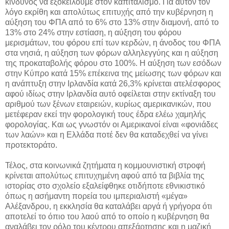
κίνδυνος να εξοκείλουμε στον καπιταλισμό. Για αυτόν τον
λόγο εκρίθη και απολύτως επιτυχής από την κυβέρνηση η
αύξηση του ΦΠΑ από το 6% στο 13% στην διαμονή, από το
13% στο 24% στην εστίαση, η αύξηση του φόρου
μερισμάτων, του φόρου επί των κερδών, η άνοδος του ΦΠΑ
στα νησιά, η αύξηση των φόρων αλληλεγγύης και η αύξηση
της προκαταβολής φόρου στο 100%. Η αύξηση των εσόδων
στην Κύπρο κατά 15% επέκεινα της μείωσης των φόρων και
η ανάπτυξη στην Ιρλανδία κατά 26,3% κρίνεται ατελέσφορος
αφού ιδίως στην Ιρλανδία αυτό οφείλεται στην εκτίναξη του
αριθμού των ξένων εταιρειών, κυρίως αμερικανικών, που
μετέφεραν εκεί την φορολογική τους έδρα ελέω χαμηλής
φορολογίας. Και ως γνωστόν οι Αμερικανοί είναι «φονιάδες
των λαών» και η Ελλάδα ποτέ δεν θα καταδεχθεί να γίνει
προτεκτοράτο.
Τέλος, στα κοινωνικά ζητήματα η κομμουνιστική στροφή
κρίνεται απολύτως επιτυχημένη αφού από τα βιβλία της
ιστορίας στο σχολείο εξαλείφθηκε οτιδήποτε εθνικιστικό
όπως η ασήμαντη πορεία του ιμπεριαλιστή «μέγα»
Αλέξανδρου, η εκκλησία θα καταλάβει αργά ή γρήγορα ότι
αποτελεί το όπιο του λαού από το οποίο η κυβέρνηση θα
αναλάβει τον ρόλο του κέντρου απεξάρτησης και η μαζική