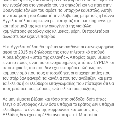
τον ενοχλήσει στο γραφείο του να σηκωθεί και να πάει στην
Βουλγαρία εάν δεν του αρέσει το υπάρχον καθεστώς. Αυτήν
την προτροπή του Διοικητή την έλαβε τοις μετρητοίς η Γιάννα
Αγγελοπούλου σύμφωνα με ρεπορτάζ στο bankingnews.gr
και πήρε μαζί της και την οικογένειά της για άλλα,
χαμηλότερης φορολογικής κλίμακας, μέρη. Οι προλετάριοι
άλλωστε δεν έχουνε πατρίδα.
Η κ. Αγγελοπούλου θα πρέπει να αισθάνεται στενοχωρημένη
αφού το 2015 σε δηλώσεις της στον τηλεοπτικό σταθμό
Alpha τάχθηκε «υπέρ της αλλαγής». Απορίας άξιον βέβαια
είναι το ποιος είναι πιο στενοχωρημένος από τον ΣΥΡΙΖΑ: οι
υποστηρικτές του που δεν έχει εφαρμόσει πλήρως τον
κομμουνισμό που τους υποσχέθηκε, οι επιχειρηματίες που
τον στήριξαν φανερά, τα κανάλια που τον ανέδειξαν και μετά
τα έκλεισε ή οι ελεύθεροι επαγγελματίες που πίστεψαν ότι θα
τους μειώσει τους φόρους ενώ τελικά τους αύξησε;
Ας μην είμαστε βέβαια και τόσο απαισιόδοξοι διότι όπως
έλεγε ο σύντροφος Λένιν όσο υπάρχει το κράτος δεν υπάρχει
ελευθερία. Το όνειρο της κομμουνιστικοποίησης της
Ελλάδας δεν έχει παρέλθει ανεπιστρεπτί. Μπορεί οι