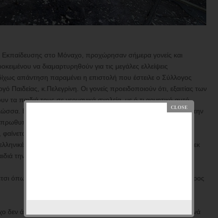
 Εκπαίδευσης στο Μόναχο, προχώρησαν σήμερα γονείς και
κειμένου να διαμαρτυρηθούν για τις μεγάλες ελλείψεις
 δίχως απάντηση παραμένει η επιστολή που έστειλε ο Σύλλογος
 Παιδείας, κ.Πελεγρίνη. Οι γονείς προειδοποιούν ότι, εξαιτίας των
ν τα παιδιά τους σε γερμανικά σχολεία, με ό,τι αρνητικό αυτό
λώσσα. Είναι εμφανές ότι, παρά τους διθυραμβικούς τόνους για την
ου πρωθυπουργού, όσο και του υπουργού Παιδείας, τα σοβαρά
φαίνεται πως η κατάσταση είναι σοβαρότατη. Κάτι που είναι
νικές κοινότητες είναι ιδιαίτερα μεγάλες, και το σχολείο είναι εκ
διά την ελληνική γλώσσα και τις παραδόσεις της πατρίδας.
 έτσι όπως περιγράφεται στην επιστολή του Συλλόγου Γονέων προς
αχο δεν άρχισε όπως ευελπιστούσαμε. Πολλά, πάρα πολλά τα κενά