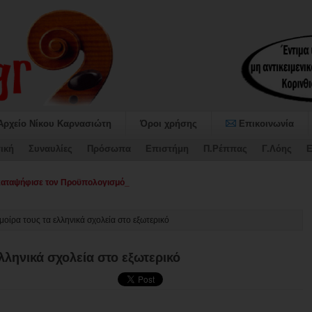
Αρχείο Νίκου Καρνασιώτη
Όροι χρήσης
Επικοινωνία
ική
Συναυλίες
Πρόσωπα
Επιστήμη
Π.Ρέππας
Γ.Λόης
Ε
αψήφισε τον Προϋπολογισμό και το Τεχνικό Πρόγραμμα 2026 του Δήμου Σικυ
μοίρα τους τα ελληνικά σχολεία στο εξωτερικό
λληνικά σχολεία στο εξωτερικό