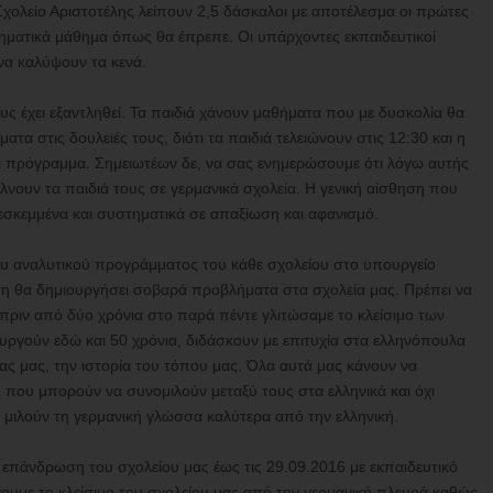
 Σχολείο Αριστοτέλης λείπουν 2,5 δάσκαλοι με αποτέλεσμα οι πρώτες
στηματικά μάθημα όπως θα έπρεπε. Οι υπάρχοντες εκπαιδευτικοί
να καλύψουν τα κενά.
υς έχει εξαντληθεί. Τα παιδιά χάνουν μαθήματα που με δυσκολία θα
α στις δουλειές τους, διότι τα παιδιά τελειώνουν στις 12:30 και η
ει πρόγραμμα. Σημειωτέων δε, να σας ενημερώσουμε ότι λόγω αυτής
λνουν τα παιδιά τους σε γερμανικά σχολεία. Η γενική αίσθηση που
ας εσκεμμένα και συστηματικά σε απαξίωση και αφανισμό.
ου αναλυτικού προγράμματος του κάθε σχολείου στο υπουργείο
η θα δημιουργήσει σοβαρά προβλήματα στα σχολεία μας. Πρέπει να
τι πριν από δύο χρόνια στο παρά πέντε γλιτώσαμε το κλείσιμο των
ουργούν εδώ και 50 χρόνια, διδάσκουν με επιτυχία στα ελληνόπουλα
δας μας, την ιστορία του τόπου μας. Όλα αυτά μας κάνουν να
 που μπορούν να συνομιλούν μεταξύ τους στα ελληνικά και όχι
ι μιλούν τη γερμανική γλώσσα καλύτερα από την ελληνική.
επάνδρωση του σχολείου μας έως τις 29.09.2016 με εκπαιδευτικό
ουμε το κλείσιμο του σχολείου μας από την γερμανική πλευρά καθώς