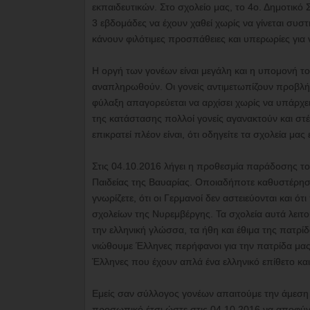
εκπαιδευτικών. Στο σχολείο μας, το 4ο. Δημοτικό
3 εβδομάδες να έχουν χαθεί χωρίς να γίνεται συ
κάνουν φιλότιμες προσπάθειες και υπερωρίες για 
Η οργή των γονέων είναι μεγάλη και η υπομονή το
αναπληρωθούν. Οι γονείς αντιμετωπίζουν προβλήματ
φύλαξη απαγορεύεται να αρχίσει χωρίς να υπάρχ
της κατάστασης πολλοί γονείς αγανακτούν και στέ
επικρατεί πλέον είναι, ότι οδηγείτε τα σχολεία μ
Στις 04.10.2016 λήγει η προθεσμία παράδοσης τ
Παιδείας της Βαυαρίας. Οποιαδήποτε καθυστέρησ
γνωρίζετε, ότι οι Γερμανοί δεν αστειεύονται και ό
σχολείων της Νυρεμβέργης. Τα σχολεία αυτά λειτ
την ελληνική γλώσσα, τα ήθη και έθιμα της πατρί
νιώθουμε Έλληνες περήφανοι για την πατρίδα μας
Έλληνες που έχουν απλά ένα ελληνικό επίθετο κα
Εμείς σαν σύλλογος γονέων απαιτούμε την άμεση 
προσωπικό έτσι ώστε στις 04.10.2016 να αποφύγ