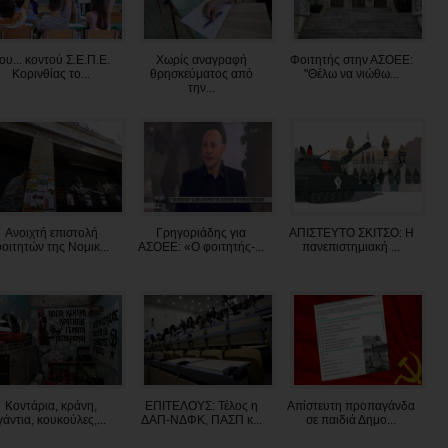
ου... κοντού Σ.Ε.Π.Ε.
Χωρίς αναγραφή
Φοιτητής στην ΑΣΟΕΕ:
Κορινθίας το...
θρησκεύματος από
"Θέλω να νιώθω...
την...
Ανοιχτή επιστολή
Γρηγοριάδης για
ΑΠΙΣΤΕΥΤΟ ΣΚΙΤΣΟ: Η
οιτητών της Νομικ...
ΑΣΟΕΕ: «Ο φοιτητής-...
πανεπιστημιακή ...
Kοντάρια, κράνη,
ΕΠΙΤΕΛΟΥΣ: Τέλος η
Απίστευτη προπαγάνδα
γάντια, κουκούλες,...
ΔΑΠ-ΝΔΦΚ, ΠΑΣΠ κ...
σε παιδιά Δημο...