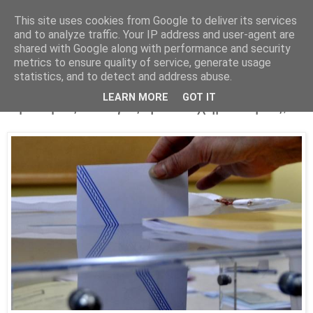
This site uses cookies from Google to deliver its services
Parakato.gr
and to analyze traffic. Your IP address and user-agent are
shared with Google along with performance and security
metrics to ensure quality of service, generate usage
statistics, and to detect and address abuse.
Ραγδαίες εξελίξεις - Διάγγελμα Τσίπρα:
LEARN MORE
GOT IT
Πρόωρες εκλογές ή ανασχηματισμός;