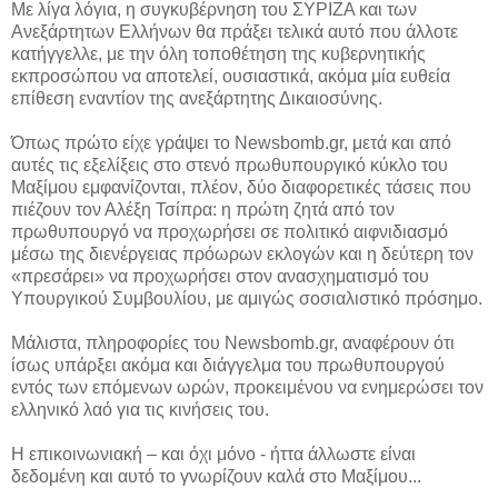
Με λίγα λόγια, η συγκυβέρνηση του ΣΥΡΙΖΑ και των
Ανεξάρτητων Ελλήνων θα πράξει τελικά αυτό που άλλοτε
κατήγγελλε, με την όλη τοποθέτηση της κυβερνητικής
εκπροσώπου να αποτελεί, ουσιαστικά, ακόμα μία ευθεία
επίθεση εναντίον της ανεξάρτητης Δικαιοσύνης.
Όπως πρώτο είχε γράψει το Newsbomb.gr, μετά και από
αυτές τις εξελίξεις στο στενό πρωθυπουργικό κύκλο του
Μαξίμου εμφανίζονται, πλέον, δύο διαφορετικές τάσεις που
πιέζουν τον Αλέξη Τσίπρα: η πρώτη ζητά από τον
πρωθυπουργό να προχωρήσει σε πολιτικό αιφνιδιασμό
μέσω της διενέργειας πρόωρων εκλογών και η δεύτερη τον
«πρεσάρει» να προχωρήσει στον ανασχηματισμό του
Υπουργικού Συμβουλίου, με αμιγώς σοσιαλιστικό πρόσημο.
Μάλιστα, πληροφορίες του Newsbomb.gr, αναφέρουν ότι
ίσως υπάρξει ακόμα και διάγγελμα του πρωθυπουργού
εντός των επόμενων ωρών, προκειμένου να ενημερώσει τον
ελληνικό λαό για τις κινήσεις του.
Η επικοινωνιακή – και όχι μόνο - ήττα άλλωστε είναι
δεδομένη και αυτό το γνωρίζουν καλά στο Μαξίμου...