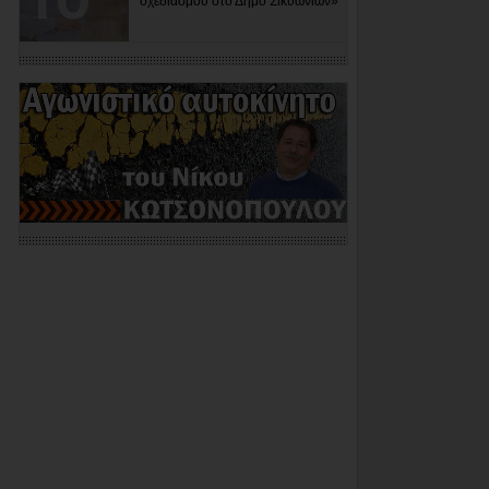
σχεδιασμού στο Δήμο Σικυωνίων»