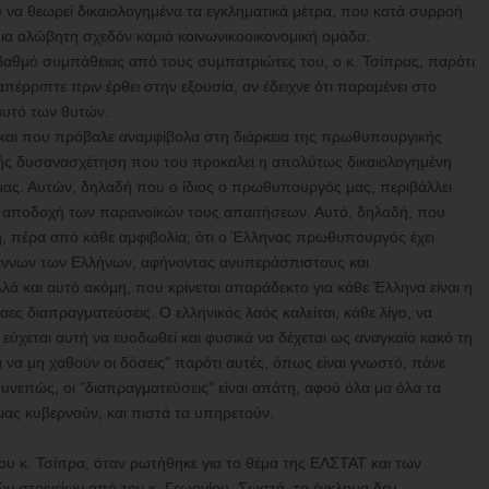
 να θεωρεί δικαιολογημένα τα εγκληματικά μέτρα, που κατά συρροή
πια αλώβητη σχεδόν καμιά κοινωνικοοικονομική ομάδα.
 βαθμό συμπάθειας από τους συμπατριώτες του, ο κ. Τσίπρας, παρότι
έρριπτε πριν έρθει στην εξουσία, αν έδειχνε ότι παραμένει στο
αυτό των θυτών.
, και που πρόβαλε αναμφίβολα στη διάρκεια της πρωθυπουργικής
φανής δυσανασχέτηση που του προκαλεί η απολύτως δικαιολογημένη
ας. Αυτών, δηλαδή που ο ίδιος ο πρωθυπουργός μας, περιβάλλει
την αποδοχή των παρανοϊκών τους απαιτήσεων. Αυτό, δηλαδή, που
ση, πέρα από κάθε αμφιβολία, ότι ο Έλληνας πρωθυπουργός έχει
υράννων των Ελλήνων, αφήνοντας ανυπεράσπιστους και
ά και αυτό ακόμη, που κρίνεται απαράδεκτο για κάθε Έλληνα είναι η
αες διαπραγματεύσεις. Ο ελληνικός λαός καλείται, κάθε λίγο, να
εύχεται αυτή να ευοδωθεί και φυσικά να δέχεται ως αναγκαίο κακό τη
α να μη χαθούν οι δόσεις" παρότι αυτές, όπως είναι γνωστό, πάνε
συνεπώς, οι "διαπραγματεύσεις" είναι απάτη, αφού όλα μα όλα τα
μας κυβερνούν, και πιστά τα υπηρετούν.
υ κ. Τσίπρα, όταν ρωτήθηκε για το θέμα της ΕΛΣΤΑΤ και των
ών στοιχείων από τον κ. Γεωργίου. Σωστά, το έγκλημα δεν