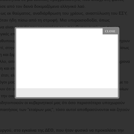
σε από τον δεινά δοκιμαζόμενο ελληνικό λαό.
αι, ως εκ θαύματος, αναδιάρθρωση του χρέους, αναστύλωση του ΕΣΥ,
κόταν ήδη πίσω από τη στροφή. Μια υπεραισιοδοξία, όπως
 να είναι εγγενής του χαρακτήρα του πρωθυπουργού, και που με
ικές επιθυμίες του σε υλοποίησή τους.
ρωθυπουργός, αλλά και οι στενοί του συνεργάτες, φαίνεται να πάσχουν
ιατί, στην περίπτωση του κ. Τσίπρα που είναι μηχανικός, θα ήταν ίσως
αι ξεραμένη γη. Δεν είναι όμως διόλου το ίδιο και για τους
λο, αποκλείεται να αγνοούν ότι ανάπτυξη αποκλείεται με ταυτόχρονα
η και επένδυση.
έτσι, είναι εύλογο το ερώτημα: σε τι επιτέλους αποβλέπουν, τι
ολόγοι μας, καθώς συστηματικά παραμυθιάζουν τον ελληνικό λαό με το
ν ότι αυτή είναι αδύνατη με τις παρούσες συνθήκες των μνημονίων
την οικονομία, αφήνοντας την χωρίς ρευστότητα.
ειδητοποιούν οι κυβερνητικοί μας ότι όσο περισσότερο υποχωρούν
απαιτήσεις των "εταίρων μας", τόσο αυτοί αποθρασύνονται και ζητούν
γού, στα εγκαίνια της ΔΕΘ, που ήταν φυσικό να προκαλέσει την