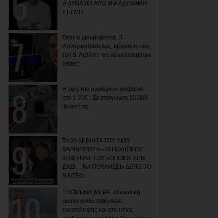
Η ΔΥΝΑΜΗ ΑΠΟ ΜΙΑ ΑΔΥΝΑΜΗ
ΣΤΙΓΜΗ
Όταν ο χιουμορίστας Π.
Παναγιωτόπουλος, κέρασε πίτσες
τον Β. Λεβέντη και γελοιοποιήθηκε
(video)
Η τιμή του υγραερίου ανεβαίνει
στο 1.20€ - Σε απόγνωση 90.000
ιδιοκτήτες
ΤΑ 66 ΑΚΙΝΗΤΑ ΤΟΥ ΥΙΟΥ
ΒΑΡΒΙΤΣΙΩΤΗ – Ο ΠΟΛΙΤΙΚΟΣ
ΚΗΦΗΝΑΣ ΤΟΥ «ΟΠΟΙΟΣ ΔΕΝ
ΕΧΕΙ… ΝΑ ΠΟΥΛΗΣΕΙ» ΔΕΙΤΕ ΤΟ
ΒΙΝΤΕΟ…
ΕΠΟΜΕΝΗ ΜΕΡΑ: «Συνολική
εικόνα καθυστερήσεων,
εγκατάλειψης και απουσίας