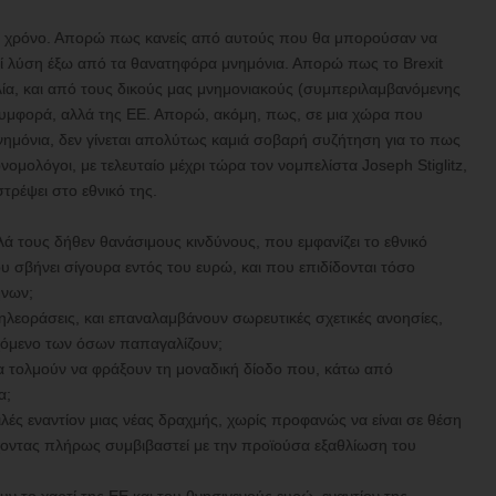
νει χρόνο. Απορώ πως κανείς από αυτούς που θα μπορούσαν να
εί λύση έξω από τα θανατηφόρα μνημόνια. Απορώ πως το Brexit
ία, και από τους δικούς μας μνημονιακούς (συμπεριλαμβανόμενης
 συμφορά, αλλά της ΕΕ. Απορώ, ακόμη, πως, σε μια χώρα που
νημόνια, δεν γίνεται απολύτως καμιά σοβαρή συζήτηση για το πως
ονομολόγοι, με τελευταίο μέχρι τώρα τον νομπελίστα Joseph Stiglitz,
τρέψει στο εθνικό της.
λά τους δήθεν θανάσιμους κινδύνους, που εμφανίζει το εθνικό
ου σβήνει σίγουρα εντός του ευρώ, και που επιδίδονται τόσο
ήνων;
ς τηλεοράσεις, και επαναλαμβάνουν σωρευτικές σχετικές ανοησίες,
εχόμενο των όσων παπαγαλίζουν;
ητα τολμούν να φράξουν τη μοναδική δίοδο που, κάτω από
α;
ιλές εναντίον μιας νέας δραχμής, χωρίς προφανώς να είναι σε θέση
έχοντας πλήρως συμβιβαστεί με την προϊούσα εξαθλίωση του