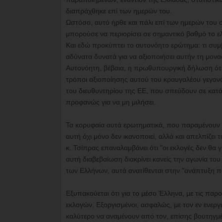
διαπράχθηκε επί των ημερών του.
Ωστόσο, αυτό ήρθε και πάλι επί των ημερών του στ
μπορούσε να περιορίσει σε σημαντικό βαθμό το ε
Και εδώ προκύπτει το αυτονόητο ερώτημα: τι συμ
αδύνατα δυνατά για να αξιοποιήσει αυτήν τη μοναδ
Αυτονόητη, βέβαια, η πρωθυπουργική δήλωση ότι
τρόποι αξιοποίησης αυτού του κραυγαλέου γεγονό
του διευθυντηρίου της ΕΕ, που σπεύδουν σε κατά
προφανώς για να μη μιλήσει.
Τα κορυφαία αυτά ερωτηματικά, που παραμένουν 
αυτή όχι μόνο δεν ικανοποιεί, αλλά και απελπίζει
κ. Τσίπρας επαναλαμβάνει ότι "οι εκλογές δεν θα
αυτή διαβεβαίωση διακρίνει κανείς την αγωνία το
των Ελλήνων, αυτά ανατίθενται στην "ανάπτυξη πο
Εξυπακούεται ότι για το μέσο Έλληνα, με τις πα
εκλογών. Εξοργισμένοι, ασφαλώς, με τον εν ενεργ
καλύτερο να αναμένουν από τον, επίσης βουτηγ