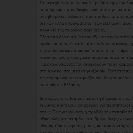
Το περιεχόμενο του φετινού πρωθυπουργικού λόγ
συμπλήρωσε, ήταν διαφορετικό από την πεπατημέν
συνηθισμένες, άλλωστε, προσπάθειες αποπροσανα
θετικών αλλά απραγματοποίητων εξελίξεων, αλλά ο
πολιτικές της παραδοσιακής δεξιάς.
Πέρα από όλα αυτά, όσα νομίζω ότι πρωτοστάτη
ομιλία και τη συνέντευξη, ήταν ο έντονος εκνευρ
του να δώσει ικανοποιητική απάντηση σε καίρια ε
πάνω απ' όλα η κραυγαλέα αποστασιοποίησή του α
Παρακολουθώντας τον σκεφτόμουν πόσο κρίμα είνα
στο πριν και στο μετά στην εξουσία. Γιατί πιστεύ
της παραμονής του στην εξουσία, θα μπορούσε να 
σωτηρία της Ελλάδας.
Δυστυχώς, ο κ. Τσίπρας, κατά τη διάρκεια της ομι
δείγματα παντελούς αδιαφορίας για τις επιπτώσει
στους Έλληνες και ακόμη πρόδιδε την πεποίθησή τ
αδικαιολόγητα πεταμένοι στο δρόμο άνεργοι των
αδιαμαρτύρητα την τύχη τους, και προπαντός να 
ξεκάθαρο ότι ο κ. πρωθυπουργός βρισκόταν εξακο