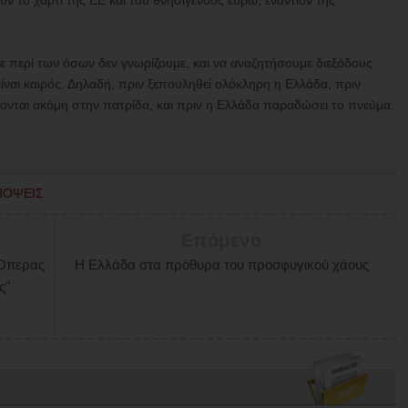
ξουν το χαρτί της ΕΕ και του θνησιγενούς ευρώ, εναντίον της
 περί των όσων δεν γνωρίζουμε, και να αναζητήσουμε διεξόδους
ίναι καιρός. Δηλαδή, πριν ξεπουληθεί ολόκληρη η Ελλάδα, πριν
ονται ακόμη στην πατρίδα, και πριν η Ελλάδα παραδώσει το πνεύμα.
ΠΟΨΕΙΣ
Επόμενο
Όπερας
Η Ελλάδα στα πρόθυρα του προσφυγικού χάους
ς"