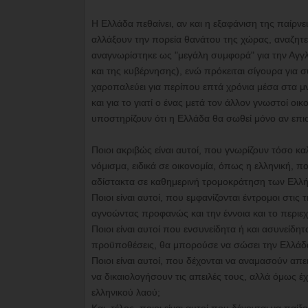
Η Ελλάδα πεθαίνει, αν και η εξαφάνιση της παίρ
αλλάξουν την πορεία θανάτου της χώρας, αναζητ
αναγνωρίστηκε ως "μεγάλη συμφορά" για την Αγγλ
και της κυβέρνησης), ενώ πρόκειται σίγουρα για
χαροπαλεύει για περίπου επτά χρόνια μέσα στα μ
και για το γιατί ο ένας μετά τον άλλον γνωστοί οικ
υποστηρίζουν ότι η Ελλάδα θα σωθεί μόνο αν επισ
Ποιοι ακριβώς είναι αυτοί, που γνωρίζουν τόσο κα
νόμισμα, ειδικά σε οικονομία, όπως η ελληνική, π
αδίστακτα σε καθημερινή τρομοκράτηση των Ελλ
Ποιοι είναι αυτοί, που εμφανίζονται έντρομοι στι
αγνοώντας προφανώς και την έννοια και το περι
Ποιοι είναι αυτοί που ενσυνείδητα ή και ασυνείδ
προϋποθέσεις, θα μπορούσε να σώσει την Ελλάδ
Ποιοι είναι αυτοί, που δέχονται να αναμασούν απε
να δικαιολογήσουν τις απειλές τους, αλλά όμως 
ελληνικού λαού;