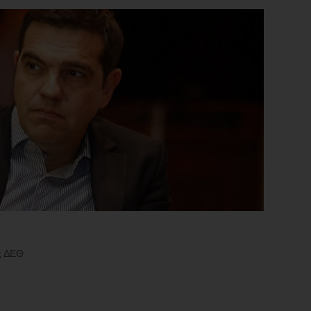
ς ΔΕΘ