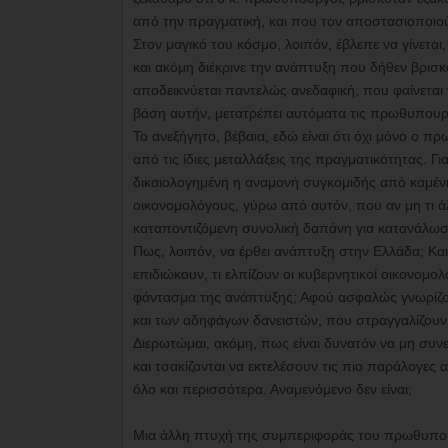
από την πραγματική, και που τον αποστασιοποιού
Στον μαγικό του κόσμο, λοιπόν, έβλεπε να γίνετ
και ακόμη διέκρινε την ανάπτυξη που δήθεν βρισ
αποδεικνύεται παντελώς ανεδαφική, που φαίνεται
βάση αυτήν, μετατρέπει αυτόματα τις πρωθυπουργ
Το ανεξήγητο, βέβαια, εδώ είναι ότι όχι μόνο ο π
από τις ίδιες μεταλλάξεις της πραγματικότητας. Γ
δικαιολογημένη η αναμονή συγκομιδής από καμένη κ
οικονομολόγους, γύρω από αυτόν, που αν μη τι άλ
καταποντιζόμενη συνολική δαπάνη για κατανάλωσ
Πως, λοιπόν, να έρθει ανάπτυξη στην Ελλάδα; Και 
επιδιώκουν, τι ελπίζουν οι κυβερνητικοί οικονομ
φάντασμα της ανάπτυξης; Αφού ασφαλώς γνωρίζου
και των αδηφάγων δανειστών, που στραγγαλίζουν 
Διερωτώμαι, ακόμη, πως είναι δυνατόν να μη συν
και τσακίζονται να εκτελέσουν τις πιο παράλογες 
όλο και περισσότερα. Αναμενόμενο δεν είναι;
Μια άλλη πτυχή της συμπεριφοράς του πρωθυπουρ