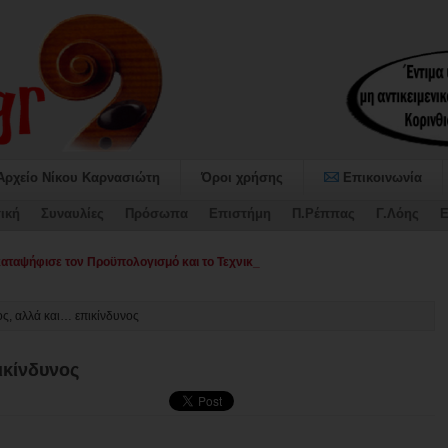
Αρχείο Νίκου Καρνασιώτη
Όροι χρήσης
Επικοινωνία
ική
Συναυλίες
Πρόσωπα
Επιστήμη
Π.Ρέππας
Γ.Λόης
Ε
αψήφισε τον Προϋπολογισμό και το Τεχνικό Πρόγραμμα 2026 του Δήμου Σικυ
ς, αλλά και… επικίνδυνος
ικίνδυνος