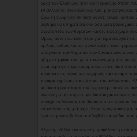
οργή των Ελλήνων, ήταν και η εμφανής στάση του
επιβάλλονται στον ελληνικό λαό, μην αφήνοντας 
Έχω τη γνώμη ότι θα διατηρούσε, τελικά, κάποιο
δέχθηκε να υπηρετήσει όλα όσα μετά βδελυγμίας απ
στρατόπεδο των θυμάτων και δεν προσχωρεί σε 
Όμως, αυτό που είναι πέρα για πέρα εξοργιστικό
ομιλίας, καθώς και της συνέντευξης, είναι η εμ
απόγνωση των θυμάτων των δανειστών/εταίρων μ
ήδη με τη φιλία του, με την κατανόησή του, με 
είναι πέρα για πέρα τραυματικό είναι η διαπίστω
περάσει στις τάξεις των ισχυρών, και συνάμα τ
περιφρονημένους τους δικούς του ανθρώπους. Αλλ
αδιάκοπη εξαπάτηση του, σχετικά με αυτές τις αέν
αγωνιά για την πορεία των διαπραγματεύσεων, να 
συνεχή επιδείνωση του βιοτικού του επιπέδου "γι
κατευθείαν στις τράπεζες. Στην πραγματικότητα, 
έχουν προκαταβολικά αποδεχθεί οι αρμόδιοι που 
Αλγεινή, εξάλλου εντύπωση προκάλεσε η στάση το
παραποιημένων, εναντίον της Ελλάδας, στατιστικ