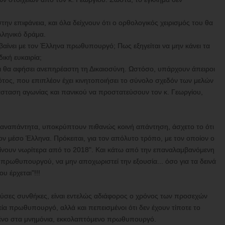
ην επιφάνεια, και όλα δείχνουν ότι ο ορθολογικός χειρισμός του θα
λληνικό δράμα.
βαίνει με τον Έλληνα πρωθυπουργό; Πως εξηγείται να μην κάνει τα
ική ευκαιρία;
 θα αφήσει ανεπηρέαστη τη Δικαιοσύνη. Ωστόσο, υπάρχουν άπειροι
τος, που επιπλέον έχει κινητοποιήσει το σύνολο σχεδόν των μελών
σταση αγωνίας και πανικού να προστατεύσουν τον κ. Γεωργίου,
αναπάντητα, υποκρύπτουν πιθανώς κοινή απάντηση, άσχετο το ότι
 τον μέσο Έλληνα. Πρόκειται, για τον απόλυτο τρόπο, με τον οποίον ο
 γίνουν νωρίτερα από το 2018". Και κάτω από την επαναλαμβανόμενη
υ πρωθυπουργού, να μην αποχωριστεί την εξουσία... όσο για τα δεινά
υ έρχεται"!!!
ρούσες συνθήκες, είναι εντελώς αδιάφορος ο χρόνος των προσεχών
εία πρωθυπουργό, αλλά και πεπεισμένοι ότι δεν έχουν τίποτε το
μένο στα μνημόνια, εκκολαπτόμενο πρωθυπουργό.