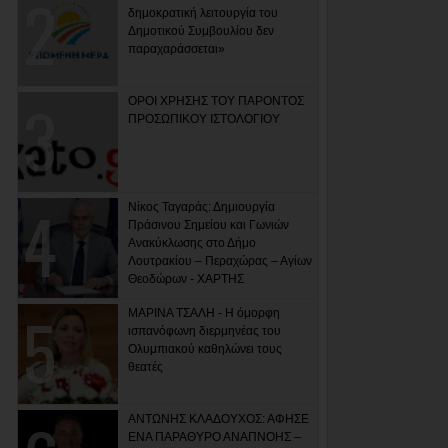
δημοκρατική λειτουργία του
Δημοτικού Συμβουλίου δεν
παραχαράσσεται»
ΟΡΟΙ ΧΡΗΣΗΣ ΤΟΥ ΠΑΡΟΝΤΟΣ
ΠΡΟΣΩΠΙΚΟΥ ΙΣΤΟΛΟΓΙΟΥ
Νίκος Ταγαράς: Δημιουργία
Πράσινου Σημείου και Γωνιών
Ανακύκλωσης στο Δήμο
Λουτρακίου – Περαχώρας – Αγίων
Θεοδώρων - ΧΑΡΤΗΣ
ΜΑΡΙΝΑ ΤΣΑΛΗ - Η όμορφη
ισπανόφωνη διερμηνέας του
Ολυμπιακού καθηλώνει τους
θεατές
ΑΝΤΩΝΗΣ ΚΛΑΔΟΥΧΟΣ: ΑΦΗΣΕ
ΕΝΑ ΠΑΡΑΘΥΡΟ ΑΝΑΠΝΟΗΣ –