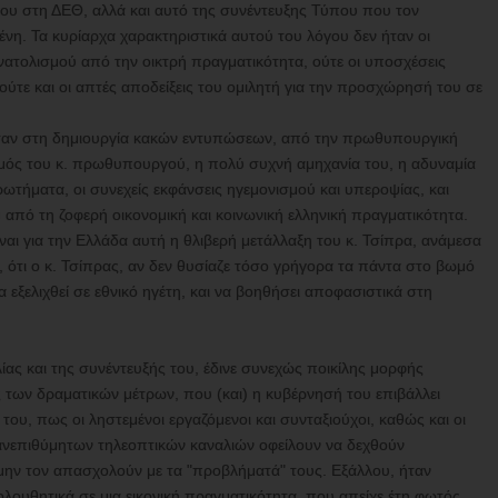
ου στη ΔΕΘ, αλλά και αυτό της συνέντευξης Τύπου που τον
η. Τα κυρίαρχα χαρακτηριστικά αυτού του λόγου δεν ήταν οι
τολισμού από την οικτρή πραγματικότητα, ούτε οι υποσχέσεις
ύτε και οι απτές αποδείξεις του ομιλητή για την προσχώρησή του σε
σαν στη δημιουργία κακών εντυπώσεων, από την πρωθυπουργική
ισμός του κ. πρωθυπουργού, η πολύ συχνή αμηχανία του, η αδυναμία
ρωτήματα, οι συνεχείς εκφάνσεις ηγεμονισμού και υπεροψίας, και
πό τη ζοφερή οικονομική και κοινωνική ελληνική πραγματικότητα.
ι για την Ελλάδα αυτή η θλιβερή μετάλλαξη του κ. Τσίπρα, ανάμεσα
ω, ότι ο κ. Τσίπρας, αν δεν θυσίαζε τόσο γρήγορα τα πάντα στο βωμό
εξελιχθεί σε εθνικό ηγέτη, και να βοηθήσει αποφασιστικά στη
λίας και της συνέντευξής του, έδινε συνεχώς ποικίλης μορφής
ς των δραματικών μέτρων, που (και) η κυβέρνησή του επιβάλλει
ου, πως οι ληστεμένοι εργαζόμενοι και συνταξιούχοι, καθώς και οι
 ανεπιθύμητων τηλεοπτικών καναλιών οφείλουν να δεχθούν
μην τον απασχολούν με τα "προβλήματά" τους. Εξάλλου, ήταν
λουθητικά σε μια εικονική πραγματικότητα, που απείχε έτη φωτός