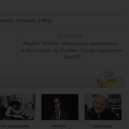
ΠΟΨΕΙΣ
,
ΠΡΟΣΩΠΑ
,
ΣΥΡΙΖΑ
Επόμενο
«Βόμβα» Τσελέντη: «Περιμένουμε μεγάλο σεισμό
σε δύο περιοχές της Ελλάδας - Έχουμε ενημερώσει»
- ΒΙΝΤΕΟ
Όταν ο Κραουνάκης
«Από ένα
"...τώρα σιωπή"