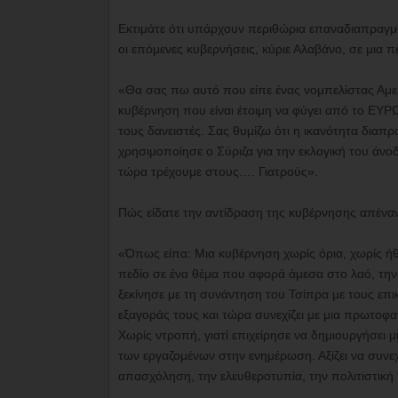
Εκτιμάτε ότι υπάρχουν περιθώρια επαναδιαπραγμά
οι επόμενες κυβερνήσεις, κύριε Αλαβάνο, σε μια π
«Θα σας πω αυτό που είπε ένας νομπελίστας Αμερ
κυβέρνηση που είναι έτοιμη να φύγει από το ΕΥΡΩ
τους δανειστές. Σας θυμίζω ότι η ικανότητα διαπ
χρησιμοποίησε ο Σύριζα για την εκλογική του ά
τώρα τρέχουμε στους…. Γιατρούς».
Πώς είδατε την αντίδραση της κυβέρνησης απένα
«Όπως είπα: Μια κυβέρνηση χωρίς όρια, χωρίς ήθο
πεδίο σε ένα θέμα που αφορά άμεσα στο λαό, την 
ξεκίνησε με τη συνάντηση του Τσίπρα με τους επ
εξαγοράς τους και τώρα συνεχίζει με μια πρωτοφα
Χωρίς ντροπή, γιατί επιχείρησε να δημιουργήσει 
των εργαζομένων στην ενημέρωση. Αξίζει να συνεχ
απασχόληση, την ελευθεροτυπία, την πολιτιστική 