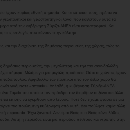
ίο έχουν κυρίως εθνική σημασία. Και οι κάτοικοι τους, πρέπει να
 γεωπολιτικοί και γεωστρατηγικοί λόγοι που καθιστούν αυτά τα
ήμερα από την κυβέρνηση Σύριζα-ΑΝΕΛ είναι καταστροφικά. Και
ως στις επιλογές που κάνουν στην κάλπη».
ς και την διαχείριση της δημόσιας περιουσίας της χώρας, πώς το
ης δημόσιας περιουσίας, την μεγαλύτερη και την πιο σκανδαλώδη
μέχρι σήμερα. Μιλάμε για μια μεγάλη προδοσία. Ούτε οι χούντες έχουν
 Παπαδόπουλος. Αμφιβάλλω εάν πολιτικοί από τον δεξιό χώρο θα
ωνία γινόμαστε «αποικία». Δηλαδή, η κυβέρνηση Σύριζα-ΑΝΕΛ
να Ταμείο του οποίου τον πρόεδρο τον διορίζουν οι ξένοι και άλλα
έπει επίσης να εγκριθούν από ξένους. Ποτέ δεν είχαμε φτάσει σε μια
υπάρχει πιο πουλημένη κυβέρνηση από αυτή. Δεν πούλησε καμία άλλη
κή περιουσία. Έχω ξαναπεί: Δεν είμαι Θεός κι ο Θεός κάνει λάθος.
 Ιούδα. Αυτή η περίοδος είναι μια περίοδος πένθους και ντροπής στην