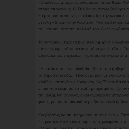
«Ο καθένας μπορεί να ονομάζεται όπως θέλει. Αλλά
στους απογόνους. Ο Σύριζα ναι, όντως ξεκίνησε 
θα μπορούσε να ονειρευτεί κανείς στην έννοια και
μεγάλη «ζημιά» στην Αριστερά. Φυσικά δεν έχει κα
του κόσμου από την πολιτική του. Αν είναι «Αριστ
Τα αντιλαϊκά μέτρα τα βιώνει καθημερινά ο ελληνι
σα να έχουμε πάρει μια κατηφόρα χωρίς τέλος. Τη
αδυναμία του επιχειρείν. Τι μπορεί να γίνει κατά 
«Η κατάσταση είναι αδιέξοδη. Και το πιο φοβερό εί
τα δημόσια έσοδα… Πώς ανέβηκαν με όλα αυτά τα μ
χιλιάδες κατασχέσεις λογαριασμών; Ξέρετε ότι έπο
νησιά που είναι τουριστικοί προορισμοί και έχου
την αυξημένη φορολογία και σίγουρα θα μπορούσ
φέτος, με την τουριστική περίοδο που ενώ ήρθε π
Και βεβαίως να συμπληρώσουμε ότι ενώ ο κ. Τσίπ
δεσμεύτηκε ότι θα διατηρήσει τους μειωμένους συ
άλλους συντελεστές όπως στην εστίαση, στον του