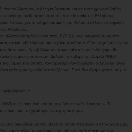
. Δεν πούλησε καμία άλλη κυβέρνηση και σε τόσο χρονικό βάθος
 μια περίοδος πένθους και ντροπής στην Ιστορία της Ελλάδας»,
έγκυ Ντόκου για τη «Δημοκρατική» της Ρόδου ο άλλοτε επικεφαλής
έκος Αλαβάνος.
ων άλλοτε συντρόφων του στον ΣΥΡΙΖΑ, ενώ αναφερόμενος στο
ακτηριστικά: «Μιλάμε για μια μεγάλη προδοσία. Ούτε οι χούντες έχουν
 Παπαδόπουλος. Αμφιβάλλω εάν πολιτικοί από τον δεξιό χώρο θα
ωνία γινόμαστε «αποικία». Δηλαδή, η κυβέρνηση Σύριζα-ΑΝΕΛ
να Ταμείο του οποίου τον πρόεδρο τον διορίζουν οι ξένοι και άλλα
έπει επίσης να εγκριθούν από ξένους. Ποτέ δεν είχαμε φτάσει σε μια
η «Δημοκρατική»
εξελίξεις, εν αναμονή και της περιβόητης «αξιολόγησης». Τι
με όλοι μας, τα χειρότερα είναι μπροστά μας.
ώς μας αιφνιδιάζει με νέα μέτρα τα οποία επιβάλλουν στην χώρα μας.
έχρι και το τέλος του καλοκαιριού, μόνο οι συζητήσεις για την