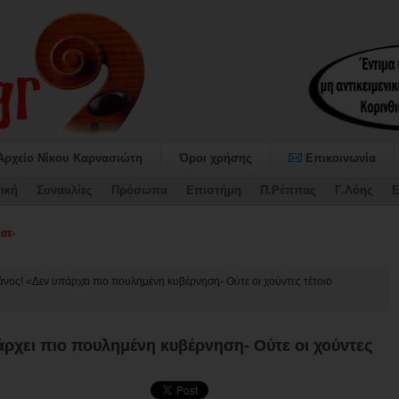
Αρχείο Νίκου Καρνασιώτη
Όροι χρήσης
Επικοινωνία
ική
Συναυλίες
Πρόσωπα
Επιστήμη
Π.Ρέππας
Γ.Λόης
Ε
αψήφισε τον Προϋπολογισμό και το Τεχνικό Πρόγραμμα 2026 του Δ_
ος! «Δεν υπάρχει πιο πουλημένη κυβέρνηση- Ούτε οι χούντες τέτοιο
ρχει πιο πουλημένη κυβέρνηση- Ούτε οι χούντες