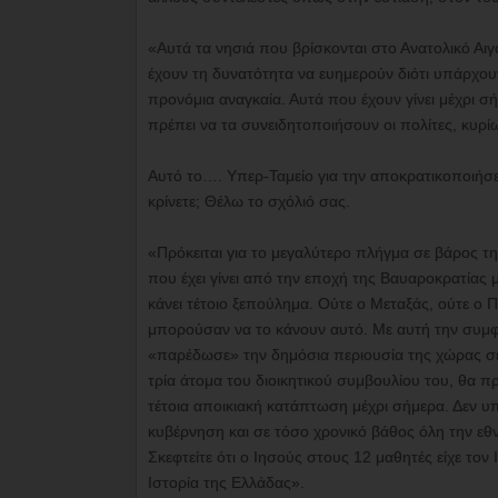
«Αυτά τα νησιά που βρίσκονται στο Ανατολικό Αιγα
έχουν τη δυνατότητα να ευημερούν διότι υπάρχουν
προνόμια αναγκαία. Αυτά που έχουν γίνει μέχρι σ
πρέπει να τα συνειδητοποιήσουν οι πολίτες, κυρί
Αυτό το…. Υπερ-Ταμείο για την αποκρατικοποιήσει
κρίνετε; Θέλω το σχόλιό σας.
«Πρόκειται για το μεγαλύτερο πλήγμα σε βάρος τ
που έχει γίνει από την εποχή της Βαυαροκρατίας 
κάνει τέτοιο ξεπούλημα. Ούτε ο Μεταξάς, ούτε ο
μπορούσαν να το κάνουν αυτό. Με αυτή την συμφ
«παρέδωσε» την δημόσια περιουσία της χώρας σε έ
τρία άτομα του διοικητικού συμβουλίου του, θα πρ
τέτοια αποικιακή κατάπτωση μέχρι σήμερα. Δεν 
κυβέρνηση και σε τόσο χρονικό βάθος όλη την εθνι
Σκεφτείτε ότι ο Ιησούς στους 12 μαθητές είχε τον
Ιστορία της Ελλάδας».