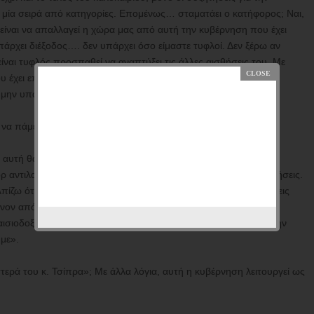
 μία σειρά από κατηγορίες. Επομένως… σταματάει ο κατήφορος; Ναι,
 είναι να απαλλαγεί η χώρα μας από αυτή την κυβέρνηση που έχει
πάρχει διέξοδος…. δεν υπάρχει όσο είμαστε τυφλοί. Δεν ξέρω αν
είναι τυφλός προσπαθεί να αναπτύξει τις άλλες αισθήσεις του. Με
 έχει επιλέξει να κλείσει τα μάτια του σε αυτή την κατάσταση.
μην υπάρχουν εναλλακτικές λύσεις για να βρει ο κάθε λαός».
ι να πάμε σε εκλογές και μάλιστα άμεσα;
ί αυτή θα είναι μια ευκαιρία για να απαλλαγούμε από αυτή την
όρ αντιλαϊκών μέτρων σε σχέση και με τις προηγούμενες κυβερνήσεις.
λπίζω ότι οι εκλογές αυτές θα δώσουν την δυνατότητα σε δυνάμεις
νον από τον χώρο της Αριστεράς- να έχουν μια παρουσία και
ιοδοξία προς τον ελληνικό λαό και να βάλουν τις βάσεις για την
με».
ερά του κ. Τσίπρα»; Με άλλα λόγια, αυτή η κυβέρνηση λειτουργεί ως