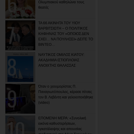
Ολυμπιακού καθηλώνει τους
θεατές
ΤΑ 66 ΑΚΙΝΗΤΑ ΤΟΥ ΥΙΟΥ
ΒΑΡΒΙΤΣΙΩΤΗ – Ο ΠΟΛΙΤΙΚΟΣ
ΚΗΦΗΝΑΣ ΤΟΥ «ΟΠΟΙΟΣ ΔΕΝ
ΕΧΕΙ… ΝΑ ΠΟΥΛΗΣΕΙ» ΔΕΙΤΕ ΤΟ
ΒΙΝΤΕΟ…
ΝΑΥΤΙΚΟΣ ΟΜΙΛΟΣ ΚΙΑΤΟΥ:
ΑΚΑΔΗΜΙΑ ΙΣΤΙΟΠΛΟΙΑΣ
ΑΝΟΙΧΤΗΣ ΘΑΛΑΣΣΑΣ
Όταν ο χιουμορίστας Π.
Παναγιωτόπουλος, κέρασε πίτσες
τον Β. Λεβέντη και γελοιοποιήθηκε
(video)
ΕΠΟΜΕΝΗ ΜΕΡΑ: «Συνολική
εικόνα καθυστερήσεων,
εγκατάλειψης και απουσίας