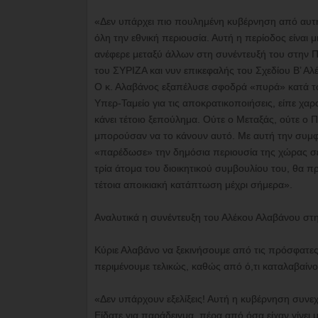
«Δεν υπάρχει πιο πουλημένη κυβέρνηση από αυτή
όλη την εθνική περιουσία. Αυτή η περίοδος είναι
ανέφερε μεταξύ άλλων στη συνέντευξή του στην Π
του ΣΥΡΙΖΑ και νυν επικεφαλής του Σχεδίου Β’ Αλ
Ο κ. Αλαβάνος εξαπέλυσε σφοδρά «πυρά» κατά τ
Υπερ-Ταμείο για τις αποκρατικοποιήσεις, είπε χαρ
κάνει τέτοιο ξεπούλημα. Ούτε ο Μεταξάς, ούτε ο
μπορούσαν να το κάνουν αυτό. Με αυτή την συμφ
«παρέδωσε» την δημόσια περιουσία της χώρας σε έ
τρία άτομα του διοικητικού συμβουλίου του, θα πρ
τέτοια αποικιακή κατάπτωση μέχρι σήμερα».
Αναλυτικά η συνέντευξη του Αλέκου Αλαβάνου στ
Κύριε Αλαβάνο να ξεκινήσουμε από τις πρόσφατες 
περιμένουμε τελικώς, καθώς από ό,τι καταλαβαίνου
«Δεν υπάρχουν εξελίξεις! Αυτή η κυβέρνηση συνεχ
Είδατε για παράδειγμα, πέρα από όσα είχαν γίνει μ