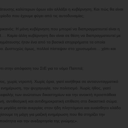
τευσης καλύτερων όρων εάν αλλάξει η κυβέρνηση; Και πώς θα είναι
ερίοδο που έχουμε φύγει από τις αυτοδυναμίες;
ικανός: Η μόνη κυβέρνηση που μπορεί να διαπραγματευτεί είναι η
…. Καμία άλλη κυβέρνηση δεν είναι σε θέση να διαπραγματευτεί με
ραγμάτευσης ήταν ένα από τα βασικά επιχειρήματα τα οποία
νοδο. Δυστυχώς όμως, πολλοί πίστεψαν στο χρυσωμένο… χάπι και
ντι στην απόφαση του ΣτΕ για το νόμο Παππά;
ς, χωρίς ντροπή. Χωρίς όρια, γιατί κινήθηκε σε αντισυνταγματικό
ενημέρωση, την ψυχαγωγία, τον πολιτισμό. Χωρίς ήθος, γιατί
ικεφαλής των ανώτατων δικαστηρίων και την ανοικτή προσπάθεια
νή, αντιθεσμική και αντιδημοκρατική επίθεση στο δικαστικό σώμα.
μια μεγάλη εστία ανεργίας στον ήδη πληττόμενο και ευαίσθητο κλάδο
ίσουμε τη μάχη για μαζική ενημέρωση που θα στηρίζει την
ποιότητα και την ανεξαρτησία της γνώμης».