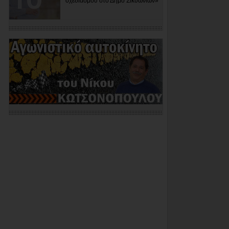
σχεδιασμού στο Δήμο Σικυωνίων»