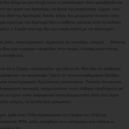
 δεν ζούμε σε μια εποχή όπου οι γενεαλογικοί τίτλοι μεταβιβάζονται
από τον χώρο της Αριστεράς και έκανε την μεγαλύτερη «ζημιά» που
 την ιδέα της Αριστεράς. Κανείς άλλος δεν μπορούσε να κάνει τόση
μία σχέση με την Αριστερά διότι ο καθένας κρίνεται στην συνείδηση
ερός» ο Σύριζα τότε εγώ δεν έχω καμία σχέση με την Αριστερά!».
κός λαός: πλειστηριασμοί, περικοπές σε συντάξεις, ανεργία…. Φαίνεται
ν ίδια ώρα κυριαρχεί «ασφυξία» στην αγορά, έλλειψη ρευστότητας,
την άποψή σας;
ναι ότι ο Σύριζα «πανηγυρίζει» για όλα αυτά. Μας λέει ότι ανέβηκαν
έτρα και την φορολογία; Ξέρετε ότι γίνονται καθημερινά δεκάδες
νται πλειστηριασμοί; Ασύλληπτες καταστάσεις. Πιστεύω ότι και στα
ν διαφορετική οικονομία, αντιμετώπισαν πολύ σοβαρά προβλήματα με
αν να έχουν πολύ διαφορετικά αποτελέσματα από αυτά που είχαν
ολύς κόσμος, τα έσοδα είναι μειωμένα».
ρας ήρθε στην Ρόδο προεκλογικά τον Γενάρη του 2015 και
ντελεστές ΦΠΑ, μόλις εκλέχθηκε τους κατάργησε ενώ αύξησε κι
ρισμό κ.λπ.