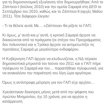
για τη δημοσιονομική εξυγίανση τότε δημιουργήθηκε: Από το
Ζάππειο-Ι (Ιούλιος 2010) και την ομιλία Σαμαρά στη ΔΕΘ το
Σεπτέμβριο του 2010, καθώς και το Ζάππειο-ΙΙ (αρχές Μαΐου
2011). Τότε διάφοροι έλεγαν:
- Τι τα θέλετε αυτά; Με… «Ζάππεια» θα ρίξετε το ΓΑΠ;
Κι όμως, μ’ αυτά και μ’ αυτά, η κριτική Σαμαρά άρχισε να
δικαιώνεται από τα πράγματα (οι στόχοι του Προγράμματος
δεν πιάνονταν) και η Τρόϊκα άρχισε να αντιμετωπίζει τις
προτάσεις Σαμαρά με μεγαλύτερο ενδιαφέρον.
Η Κυβέρνηση ΓΑΠ άρχισε να κλυδωνίζεται, η ΝΔ πέρασε
δημοσκοπικά μπροστά τον Ιούνιο του 2011 και ο ΓΑΠ πήρε
τηλέφωνο το Σαμαρά και του… παραιτήθηκε τηλεφωνικά, για
να ανακαλέσει την παραίτησή του λίγη ώρα αργότερα.
Όμως η αντίστροφη μέτρηση για τον ΓΑΠ είχε αρχίσει…
Χρειάστηκαν δεκατρείς μήνες μετά από την ψήφιση του
πρώτου Μνημονίου, όχι 10 χρόνια, για να αρχίσει η
κατάρρευση