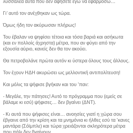
λυσσαλέα αυτά που δεν αφήσετε εγώ να εφαρμόσω…
Γι’ αυτό τον ανέχθηκαν ως τώρα.
Όμως ήδη τον ακύρωσαν πλήρως!
Του έβαλαν να ψηφίσει τέτοια και τόσα βαριά και ασήκωτα
(και εν πολλοίς άχρηστα) μέτρα, που αν φύγει από την
εξουσία αύριο, κανείς δεν θα τον ακούει.
Θα πετροβολάνε πρώτα αυτόν κι ύστερα όλους τους άλλους.
Τον έχουν ΗΔΗ ακυρώσει ως μελλοντική αντιπολίτευση!
Και μόλις τα ψήφισε βγήκαν και του ’παν:
- Μεγάλε, την πάτησες! Αυτό το πρόγραμμα που (εμείς σε
βάλαμε κι εσύ) ψήφισες… δεν βγαίνει (ΔΝΤ).
- Κι αυτά που ψήφισες είναι… ανοησίες γιατί η χώρα σου
έβγαινε από την κρίση και τα μνημόνια κι ήλθες εσύ τα ’κανες
μαντάρα (Σόϊμπλε) και τώρα χρειάζονται σκληρότερα μέτρα
που πάλι δεν βγαίνουν…