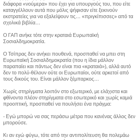
διάφορα «νούμερα» που έχει για υπουργούς του, που είτε
καταγγέλλουν αυτά που μόλις ψήφισαν είτε ξεκινούν
εκστρατείες για να εξαλείψουν τις… «πριγκίπισσες» από τα
σχολικά βιβλία…
Ο ΓΑΠ ανήκε τότε στην κραταιά Ευρωπαϊκή
Σοσιαλδημοκρατία.
Ο Τσίπρας δεν ανήκει πουθενά, προσπαθεί να μπει στη
Ευρωπαϊκή Σοσιαλδημοκρατία (που η ίδια μάλλον
παραπαίει και πάντως δεν είναι πια «κραταιά»), αλλά αυτό
δεν το πολύ-θέλουν ούτε οι Ευρωπαίοι, ούτε αρκετοί από
τους δικούς του. Είναι μάλλον ξέμπαρκος…
Χωρίς στηρίγματα λοιπόν στο εξωτερικό, με ελάχιστα και
φθίνοντα πλέον στηρίγματα στο εσωτερικό και χωρίς καμιά
προοπτική, προσπαθεί να πουλήσει ένα πράγμα:
- Εγώ μπορώ να σας περάσω μέτρα που κανένας άλλος δεν
μπορούσε.
Κι αν εγώ φύγω, τότε από την αντιπολίτευση θα πολεμάω