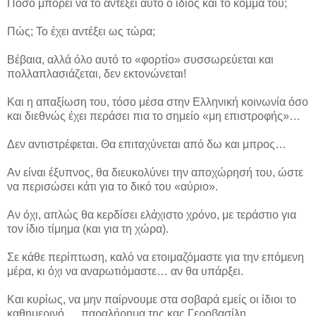
Πόσο μπορεί να το αντέξει αυτό ο ίδιος και το κόμμα του;
Πώς; Το έχει αντέξει ως τώρα;
Βέβαια, αλλά όλο αυτό το «φορτίο» συσσωρεύεται και
πολλαπλασιάζεται, δεν εκτονώνεται!
Και η απαξίωση του, τόσο μέσα στην Ελληνική κοινωνία όσο
και διεθνώς έχει περάσει πια το σημείο «μη επιστροφής»…
Δεν αντιστρέφεται. Θα επιταχύνεται από δω και μπρος…
Αν είναι έξυπνος, θα διευκολύνει την αποχώρησή του, ώστε
να περισώσει κάτι για το δικό του «αύριο».
Αν όχι, απλώς θα κερδίσει ελάχιστο χρόνο, με τεράστιο για
τον ίδιο τίμημα (και για τη χώρα).
Σε κάθε περίπτωση, καλό να ετοιμαζόμαστε για την επόμενη
μέρα, κι όχι να αναρωτιόμαστε… αν θα υπάρξει.
Και κυρίως, να μην παίρνουμε στα σοβαρά εμείς οι ίδιοι το
καθημερινό … παραλήρημα της κας Γεροβασίλη.