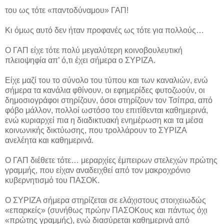
του ως τότε «παντοδύναμου» ΓΑΠ!
Κι όμως αυτό δεν ήταν προφανές ως τότε για πολλούς…
Ο ΓΑΠ είχε τότε πολύ μεγαλύτερη κοινοβουλευτική
πλειοψηφία απ’ ό,τι έχει σήμερα ο ΣΥΡΙΖΑ.
Είχε μαζί του το σύνολο του τύπου και των καναλιών, ενώ
σήμερα τα κανάλια φθίνουν, οι εφημερίδες φυτοζωούν, οι
δημοσιογράφοι στηρίζουν, όσοι στηρίζουν τον Τσίπρα, από
φόβο μάλλον, πολλοί ωστόσο του επιτίθενται καθημερινά,
ενώ κυριαρχεί πια η διαδικτυακή ενημέρωση και τα μέσα
κοινωνικής δικτύωσης, που τρολλάρουν το ΣΥΡΙΖΑ
ανελέητα και καθημερινά.
Ο ΓΑΠ διέθετε τότε… μεραρχίες έμπειρων στελεχών πρώτης
γραμμής, που είχαν αναδειχθεί από τον μακροχρόνιο
κυβερνητισμό του ΠΑΣΟΚ.
Ο ΣΥΡΙΖΑ σήμερα στηρίζεται σε ελάχιστους στοιχειωδώς
«επαρκείς» (συνήθως πρώην ΠΑΣΟΚους και πάντως όχι
«πρώτης γραμμής), ενώ διασύρεται καθημερινά από