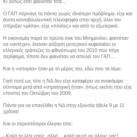
Κι όντως έτσι φαινόταν τότε...
Ο ΓΑΠ πέρναγε τα πάντα χωρίς ιδιαίτερο πρόβλημα, είχε και
άνετη κοινοβουλευτική πλειοψηφία στην αρχή, όλοι τον
στήριζαν «μέσα», είχε «πλάτες» και από το εξωτερικό.
Η οικονομία παρά το πρώτο σοκ του Μνημονίου, φαινόταν
να «αντέχει», έκαναν αύξηση μετοχικού κεφαλαίου οι
ελληνικές τράπεζες το φθινόπωρο του 2010 που πήγε
περίφημα, τίποτε δεν φαινόταν να απειλεί τον ΓΑΠ…
Και η «ιστορία» ήταν με το μέρος του, εδώ που τα λέμε:
Γιατί ποτέ ως τότε η ΝΔ δεν είχε καταφέρει να ανακάμψει
σύντομα μετά από «στρατηγική ήττα», όπως εκείνη που είχε
υποστεί τον Οκτώβρη του 2009.
Πάντα για να επανέλθει η ΝΔ στην εξουσία ήθελε 9 με 11
χρόνια!
Και οι περισσότεροι έλεγαν τότε:
- Καλά τα λέτε εσείς, αλλά… καλή ψυχή σε όλους μας!