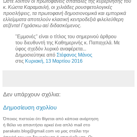
Ώστε λοιπόν οι πρωτοφανείς σπατάλες της κυβέρνησης του
κ. Κώστα Καραμανλή, οι χιλιάδες ρουσφετολογικές
προσλήψεις, τα πρωτοφανή δημοσιονομικά και εμπορικά
ελλείμματα αποτελούν κλασική κεντροδεξιά φιλελεύθερη
ατζέντα! Γηράσκω αεί διδασκόμενος.
"Εμμονές" είναι ο τίτλος του σημερινού άρθρου
του διευθυντή της Καθημερινής κ. Παπαχελά. Με
ύφος σχεδόν λυρικό αναφέρετα...
Δημοσιεύτηκε από
Στέφανος Μάνος
στις
Κυριακή, 13 Μαρτίου 2016
Δεν υπάρχουν σχόλια:
Δημοσίευση σχολίου
Όποιος πιστεύει ότι θίγεται από κάποια ανάρτηση
ή θέλει να απαντήσει αρκεί ένα απλό mail στο
parakato.blog@gmail.com να μας στείλει την
άποψή του για δημοσίευση ή επανόρθωση. Οι