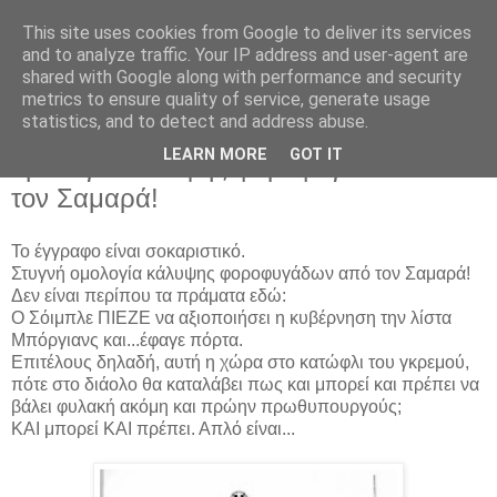
This site uses cookies from Google to deliver its services
Parakato.gr
and to analyze traffic. Your IP address and user-agent are
shared with Google along with performance and security
metrics to ensure quality of service, generate usage
statistics, and to detect and address abuse.
ΕΓΓΡΑΦΟ ΝΤΟΚΟΥΜΕΝΤΟ: Στυγνή
LEARN MORE
GOT IT
ομολογία κάλυψης φοροφυγάδων από
τον Σαμαρά!
Το έγγραφο είναι σοκαριστικό.
Στυγνή ομολογία κάλυψης φοροφυγάδων από τον Σαμαρά!
Δεν είναι περίπου τα πράματα εδώ:
Ο Σόιμπλε ΠΙΕΖΕ να αξιοποιήσει η κυβέρνηση την λίστα
Μπόργιανς και...έφαγε πόρτα.
Επιτέλους δηλαδή, αυτή η χώρα στο κατώφλι του γκρεμού,
πότε στο διάολο θα καταλάβει πως και μπορεί και πρέπει να
βάλει φυλακή ακόμη και πρώην πρωθυπουργούς;
ΚΑΙ μπορεί ΚΑΙ πρέπει. Απλό είναι...