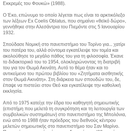
Εκκρεμές του Φουκώ» (1988).
Ο Έκο, επώνυμο το οποίο λέγεται πως είναι το αρκτικόλεξο
των λέξεων Ex Coelis Oblatus, που σημαίνει «θεϊκό δώρο»,
γεννήθηκε στην Αλεσάντρια του Πιεμόντε στις 5 Ιανουαρίου
1932.
Σπούδασε Νομική στο πανεπιστήμιο του Τορίνο για... χατίρι
του πατέρα του, αλλά σύντομα εγκατέλειψε τον τομέα και
ακολούθησε το μεγάλο πάθος του για τη φιλοσοφία. Έκανε
το διδακτορικό του το 1954, ολοκληρώνοντας τη διατριβή
του για τον Θωμά Ακινάτη. Αυτό το θέμα ήταν και το
αντικείμενο του πρώτου βιβλίου του «Ζητήματα αισθητικής
στον Θωμά Ακινάτη». Στη διάρκεια των σπουδών του, δε,
έπαψε να πιστεύει στον Θεό και εγκατέλειψε την καθολική
εκκλησία.
Από το 1975 κατείχε την έδρα του καθηγητή σημειωτικής
(επιστήμη που μελετά τη συγκρότηση και τη λειτουργία των
συμβολικών συστημάτων) στο πανεπιστήμιο της Μπολόνια,
ενώ από το 1988 ήταν πρόεδρος του διεθνούς κέντρου
μελετών σημειωτικής στο πανεπιστήμιο του Σαν Μαρίνο.