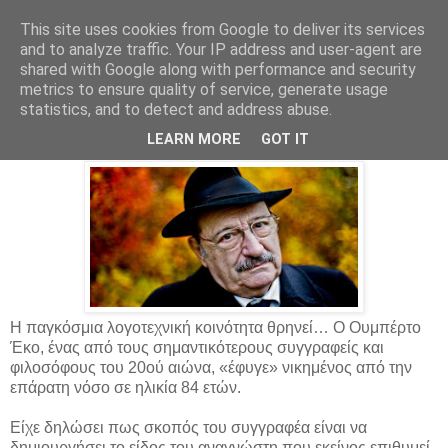
This site uses cookies from Google to deliver its services
Parakato.gr
and to analyze traffic. Your IP address and user-agent are
shared with Google along with performance and security
metrics to ensure quality of service, generate usage
statistics, and to detect and address abuse.
«Έφυγε» ο Ουμπέρτο Έκο
LEARN MORE
GOT IT
Η παγκόσμια λογοτεχνική κοινότητα θρηνεί… Ο Ουμπέρτο
Έκο, ένας από τους σημαντικότερους συγγραφείς και
φιλοσόφους του 20ού αιώνα, «έφυγε» νικημένος από την
επάρατη νόσο σε ηλικία 84 ετών.
Είχε δηλώσει πως σκοπός του συγγραφέα είναι να
δημιουργήσει το είδος του αναγνώστη που εκείνος επιθυμεί