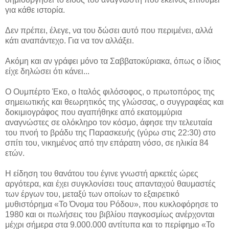
για κάθε ιστορία.
Δεν πρέπει, έλεγε, να του δώσει αυτό που περιμένει, αλλά
κάτι αναπάντεχο. Για να τον αλλάξει.
Ακόμη και αν γράφει μόνο τα Σαββατοκύριακα, όπως ο ίδιος
είχε δηλώσει ότι κάνει...
Ο Ουμπέρτο Έκο, ο Ιταλός φιλόσοφος, ο πρωτοπόρος της
σημειωτικής και θεωρητικός της γλώσσας, ο συγγραφέας και
δοκιμιογράφος που αγαπήθηκε από εκατομμύρια
αναγνώστες σε ολόκληρο τον κόσμο, άφησε την τελευταία
του πνοή το βράδυ της Παρασκευής (γύρω στις 22:30) στο
σπίτι του, νικημένος από την επάρατη νόσο, σε ηλικία 84
ετών.
Η είδηση του θανάτου του έγινε γνωστή αρκετές ώρες
αργότερα, και έχει συγκλονίσει τους απανταχού θαυμαστές
των έργων του, μεταξύ των οποίων το εξαιρετικό
μυθιστόρημα «Το Όνομα του Ρόδου», που κυκλοφόρησε το
1980 και οι πωλήσεις του βιβλίου παγκοσμίως ανέρχονται
μέχρι σήμερα στα 9.000.000 αντίτυπα και το περίφημο «Το