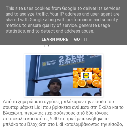
This site uses cookies from Google to deliver its services
Parakato.gr
and to analyze traffic. Your IP address and user-agent are
shared with Google along with performance and security
metrics to ensure quality of service, generate usage
statistics, and to detect and address abuse.
Αγρότες έκαναν μπλόκο στα Γερμανικά
LEARN MORE
GOT IT
LIDL και καταγγέλουν - ΒΙΝΤΕΟ
Από τα ξημερώματα αγρότες μπλόκαραν την είσοδο του
σουπερ μάρκετ Lidl που βρίσκεται ανάμεσα στη Σκάλα και το
Βλαχιώτη, πετώντας περισσότερους από δύο τόνους
πορτοκάλια και από τις 5.30 το πρωί μετακινήθηκε το
μπλόκο του Βλαχιώτη στο Lidl καταλαμβάνοντας την είσοδο,