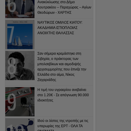
Ανακύκλωσης στο Δήμο
Λουτρακίου – Περαχώρας – Αγίων
Θεοδώρων - ΧΑΡΤΗΣ
ΝΑΥΤΙΚΟΣ ΟΜΙΛΟΣ ΚΙΑΤΟΥ:
ΑΚΑΔΗΜΙΑ ΙΣΤΙΟΠΛΟΙΑΣ
ΑΝΟΙΧΤΗΣ ΘΑΛΑΣΣΑΣ
Σαν σήμερα κρεμάστηκε στη
Σιβηρία, ο πράκτορας των
μπολσεβίκων και αιμοδιψής
αρχισυμμορίτης που έπνιξε την
Ελλάδα στο αίμα, Νίκος
Ζαχαριάδης
Η τιμή του υγραερίου ανεβαίνει
στο 1.20€ - Σε απόγνωση 90.000
ιδιοκτήτες
Ιδού οι λίστες της ντροπής με τις
υπερωρίες της ΕΡΤ - ΟΛΑ ΤΑ