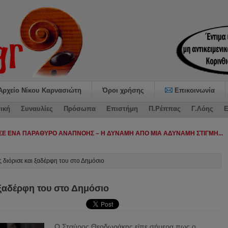
Αρχείο Νίκου Καρνασιώτη
Όροι χρήσης
Επικοινωνία
ική
Συναυλίες
Πρόσωπα
Επιστήμη
Π.Ρέππας
Γ.Λόης
Ε
 διόρισε και ξαδέρφη του στο Δημόσιο
 ξαδέρφη του στο Δημόσιο
Ο Σταύρος Θεοδωράκης είπε σήμερα πως ο