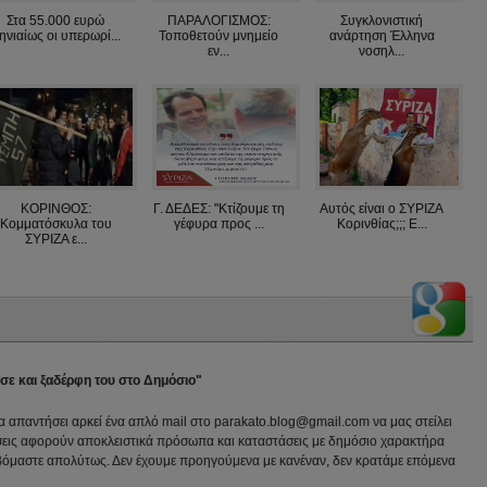
Στα 55.000 ευρώ
ΠΑΡΑΛΟΓΙΣΜΟΣ:
Συγκλονιστική
ηνιαίως οι υπερωρί...
Τοποθετούν μνημείο
ανάρτηση Έλληνα
εν...
νοσηλ...
ΚΟΡΙΝΘΟΣ:
Γ. ΔΕΔΕΣ: "Κτίζουμε τη
Αυτός είναι ο ΣΥΡΙΖΑ
Κομματόσκυλα του
γέφυρα προς ...
Κορινθίας;;; Ε...
ΣΥΡΙΖΑ ε...
ισε και ξαδέρφη του στο Δημόσιο"
να απαντήσει αρκεί ένα απλό mail στο parakato.blog@gmail.com να μας στείλει
εις αφορούν αποκλειστικά πρόσωπα και καταστάσεις με δημόσιο χαρακτήρα
βόμαστε απολύτως. Δεν έχουμε προηγούμενα με κανέναν, δεν κρατάμε επόμενα