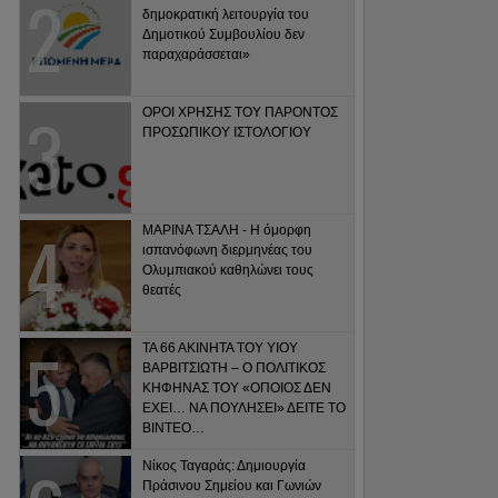
δημοκρατική λειτουργία του
Δημοτικού Συμβουλίου δεν
παραχαράσσεται»
ΟΡΟΙ ΧΡΗΣΗΣ ΤΟΥ ΠΑΡΟΝΤΟΣ
ΠΡΟΣΩΠΙΚΟΥ ΙΣΤΟΛΟΓΙΟΥ
ΜΑΡΙΝΑ ΤΣΑΛΗ - Η όμορφη
ισπανόφωνη διερμηνέας του
Ολυμπιακού καθηλώνει τους
θεατές
ΤΑ 66 ΑΚΙΝΗΤΑ ΤΟΥ ΥΙΟΥ
ΒΑΡΒΙΤΣΙΩΤΗ – Ο ΠΟΛΙΤΙΚΟΣ
ΚΗΦΗΝΑΣ ΤΟΥ «ΟΠΟΙΟΣ ΔΕΝ
ΕΧΕΙ… ΝΑ ΠΟΥΛΗΣΕΙ» ΔΕΙΤΕ ΤΟ
ΒΙΝΤΕΟ…
Νίκος Ταγαράς: Δημιουργία
Πράσινου Σημείου και Γωνιών