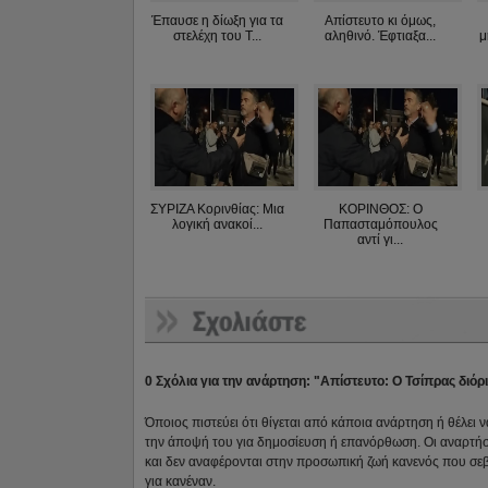
Έπαυσε η δίωξη για τα
Απίστευτο κι όμως,
στελέχη του Τ...
αληθινό. Έφτιαξα...
μ
ΣΥΡΙΖΑ Κορινθίας: Μια
ΚΟΡΙΝΘΟΣ: Ο
λογική ανακοί...
Παπασταμόπουλος
αντί γι...
0 Σχόλια για την ανάρτηση: "Απίστευτο: Ο Τσίπρας διόρ
Όποιος πιστεύει ότι θίγεται από κάποια ανάρτηση ή θέλει 
την άποψή του για δημοσίευση ή επανόρθωση. Οι αναρτήσ
και δεν αναφέρονται στην προσωπική ζωή κανενός που σε
για κανέναν.