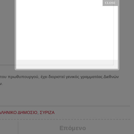
 του πρωθυπουργού, έχει διοριστεί γενικός γραμματέας Διεθνών
ν.
ΛΛΗΝΙΚΟ ΔΗΜΟΣΙΟ
,
ΣΥΡΙΖΑ
Επόμενο