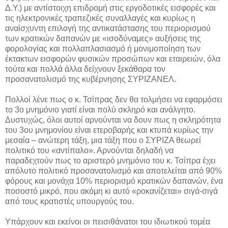
Δ.Υ.) με αντίστοιχη επιδρομή στις εργοδοτικές εισφορές και
τις ηλεκτρονικές τραπεζικές συναλλαγές και κυρίως η
αναίσχυντη επιλογή της αντικατάστασης του περιορισμού
των κρατικών δαπανών με «ισοδύναμες» αυξήσεις της
φορολογίας και πολλαπλασιασμό ή μονιμοποίηση των
έκτακτων εισφορών φυσικών προσώπων και εταιρειών, όλα
τούτα και πολλά άλλα δείχνουν ξεκάθαρα τον
προσανατολισμό της κυβέρνησης ΣΥΡΙΖΑΝΕΛ.
Πολλοί λένε πως ο κ. Τσίπρας δεν θα τολμήσει να εφαρμόσει
το 3ο μνημόνιο γιατί είναι πολύ σκληρό και ανάλγητο.
Δυστυχώς, όλοι αυτοί αρνούνται να δουν πως η σκληρότητα
του 3ου μνημονίου είναι ετεροβαρής και κτυπά κυρίως την
μεσαία – ανώτερη τάξη, μια τάξη που ο ΣΥΡΙΖΑ θεωρεί
πολιτικό του «αντίπαλο». Αρνούνται δηλαδή να
παραδεχτούν πως το αριστερό μνημόνιο του κ. Τσίπρα έχει
απόλυτο πολιτικό προσανατολισμό και αποτελείται από 90%
φόρους και μονάχα 10% περιορισμό κρατικών δαπανών, ένα
ποσοστό μικρό, που ακόμη κι αυτό «ροκανίζεται» σιγά-σιγά
από τους κρατιστές υπουργούς του.
Υπάρχουν και εκείνοι οι πεισιθάνατοι του ιδιωτικού τομέα