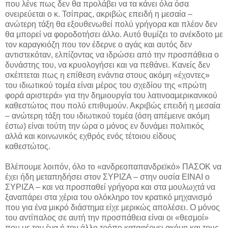
που λένε πως δεν θα προλάβει να τα κάνει όλα όσα
ονειρεύεται ο κ. Τσίπρας, ακριβώς επειδή η μεσαία –
ανώτερη τάξη θα εξουθενωθεί πολύ γρήγορα και πλέον δεν
θα μπορεί να φοροδοτήσει άλλο. Αυτό θυμίζει το ανέκδοτο με
τον καραγκιόζη που τον έδερνε ο αγάς και αυτός δεν
αντιστεκόταν, ελπίζοντας να ιδρώσει από την προσπάθεια ο
δυνάστης του, να κρυολογήσει και να πεθάνει. Κανείς δεν
σκέπτεται πως η επίθεση ενάντια στους ακόμη «έχοντες»
του ιδιωτικού τομέα είναι μέρος του σχεδίου της «πρώτη
φορά αριστερά» για την δημιουργία του λατινοαμερικανικού
καθεστώτος που πολύ επιθυμούν. Ακριβώς επειδή η μεσαία
– ανώτερη τάξη του ιδιωτικού τομέα (όση απέμεινε ακόμη
έστω) είναι τούτη την ώρα ο μόνος εν δυνάμει πολιτικός
αλλά και κοινωνικός εχθρός ενός τέτοιου είδους
καθεστώτος.
Βλέπουμε λοιπόν, όλο το «ανδρεοπαπανδρεϊκό» ΠΑΣΟΚ να
έχει ήδη μεταπηδήσει στον ΣΥΡΙΖΑ – στην ουσία ΕΙΝΑΙ ο
ΣΥΡΙΖΑ – και να προσπαθεί γρήγορα και στα μουλωχτά να
ξαναπάρει στα χέρια του ολόκληρο τον κρατικό μηχανισμό
που για ένα μικρό διάστημα είχε μερικώς απολέσει. Ο μόνος
του αντίπαλος σε αυτή την προσπάθεια είναι οι «θεσμοί»
που με τον ένα ή τον άλλο τρόπο καταφέρνει ακόμη και τους