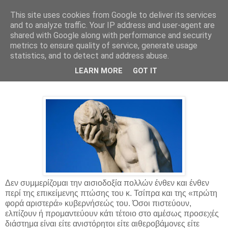
This site uses cookies from Google to deliver its services
Parakato.gr
and to analyze traffic. Your IP address and user-agent are
shared with Google along with performance and security
metrics to ensure quality of service, generate usage
statistics, and to detect and address abuse.
Ευτυχισμένο το 2016 στη Λατινική
LEARN MORE
GOT IT
Ελλάδα
Δεν συμμερίζομαι την αισιοδοξία πολλών ένθεν και ένθεν
περί της επικείμενης πτώσης του κ. Τσίπρα και της «πρώτη
φορά αριστερά» κυβερνήσεώς του. Όσοι πιστεύουν,
ελπίζουν ή προμαντεύουν κάτι τέτοιο στο αμέσως προσεχές
διάστημα είναι είτε ανιστόρητοι είτε αιθεροβάμονες είτε