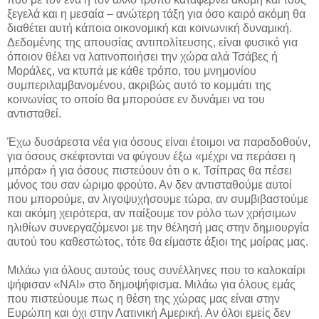
ξεγελά και η μεσαία – ανώτερη τάξη για όσο καιρό ακόμη θα
διαθέτει αυτή κάποια οικονομική και κοινωνική δυναμική.
Δεδομένης της απουσίας αντιπολίτευσης, είναι φυσικό για
όποιον θέλει να λατινοποιήσει την χώρα αλά Τσάβες ή
Μοράλες, να κτυπά με κάθε τρόπο, του μνημονίου
συμπεριλαμβανομένου, ακριβώς αυτό το κομμάτι της
κοινωνίας το οποίο θα μπορούσε εν δυνάμει να του
αντισταθεί.
Έχω δυσάρεστα νέα για όσους είναι έτοιμοι να παραδοθούν,
για όσους σκέφτονται να φύγουν έξω «μέχρι να περάσει η
μπόρα» ή για όσους πιστεύουν ότι ο κ. Τσίπρας θα πέσει
μόνος του σαν ώριμο φρούτο. Αν δεν αντισταθούμε αυτοί
που μπορούμε, αν λιγοψυχήσουμε τώρα, αν συμβιβαστούμε
και ακόμη χειρότερα, αν παίξουμε τον ρόλο των χρήσιμων
ηλιθίων συνεργαζόμενοι με την θέλησή μας στην δημιουργία
αυτού του καθεστώτος, τότε θα είμαστε άξιοι της μοίρας μας.
Μιλάω για όλους αυτούς τους συνέλληνες που το καλοκαίρι
ψήφισαν «ΝΑΙ» στο δημοψήφισμα. Μιλάω για όλους εμάς
που πιστεύουμε πως η θέση της χώρας μας είναι στην
Ευρώπη και όχι στην Λατινική Αμερική. Αν όλοι εμείς δεν