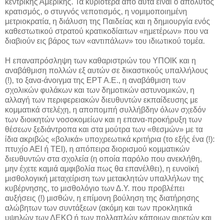
κεντρικής Αμερικής. Τα κυριότερα από αυτά είναι ο απόλυτος
κρατισμός, ο στυγνός νεποτισμός, η νομιμοποιημένη
μετριοκρατία, η διάλυση της Παιδείας και η δημιουργία ενός
καθεστωτικού στρατού κρατικοδίαιτων «ημετέρων» που να
διαβιούν εις βάρος των «αντιπάλων» του ιδιωτικού τομέα.
Η επαναπρόσληψη των καθαριστριών του ΥΠΟΙΚ και η
αναβάθμιση πολλών εξ αυτών σε δικαστικούς υπαλλήλους
(!), το ξανα-άνοιγμα της ΕΡΤ Α.Ε., η αναβάθμιση των
σχολικών φυλάκων και των δημοτικών αστυνομικών, η
αλλαγή των περιφερειακών διευθυντών εκπαίδευσης με
κομματικά στελέχη, η αποπομπή συλλήβδην όλων σχεδόν
των διοικητών νοσοκομείων και η επανα-προκήρυξη των
θέσεων ξεδιάντροπα και στα μούτρα των «θεσμών» με τα
ίδια ακριβώς «βολικά» υποχρεωτικά κριτήρια (το εξής ένα (!):
πτυχίο ΑΕΙ ή ΤΕΙ), η απόπειρα διορισμού κομματικών
διευθυντών στα σχολεία (η οποία παρόλο που ανεκλήθη,
μην έχετε καμιά αμφιβολία πως θα επανέλθει), η ευνοϊκή
μισθολογική μεταχείριση των μετακλητών υπαλλήλων της
κυβέρνησης, το μισθολόγιο των Δ.Υ. που προβλέπει
αυξήσεις (!) μισθών, η επίμονη βούληση της διατήρησης
αλώβητων των συντάξεων (ακόμη και των προκλητικά
υψηλών των ΔΕΚΟ ή των πολλαπλών κάποιων αιρετών και