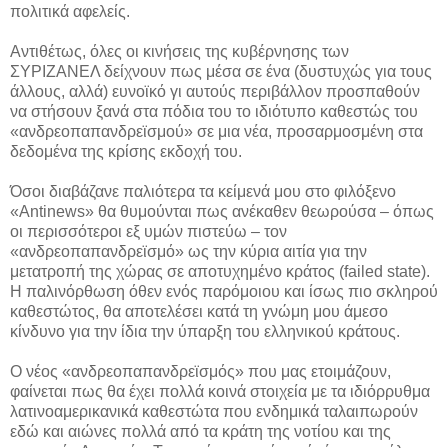
πολιτικά αφελείς.
Αντιθέτως, όλες οι κινήσεις της κυβέρνησης των
ΣΥΡΙΖΑΝΕΛ δείχνουν πως μέσα σε ένα (δυστυχώς για τους
άλλους, αλλά) ευνοϊκό γι αυτούς περιβάλλον προσπαθούν
να στήσουν ξανά στα πόδια του το ιδιότυπο καθεστώς του
«ανδρεοπαπανδρεϊσμού» σε μια νέα, προσαρμοσμένη στα
δεδομένα της κρίσης εκδοχή του.
Όσοι διαβάζανε παλιότερα τα κείμενά μου στο φιλόξενο
«Antinews» θα θυμούνται πως ανέκαθεν θεωρούσα – όπως
οι περισσότεροι εξ υμών πιστεύω – τον
«ανδρεοπαπανδρεϊσμό» ως την κύρια αιτία για την
μετατροπή της χώρας σε αποτυχημένο κράτος (failed state).
Η παλινόρθωση όθεν ενός παρόμοιου και ίσως πιο σκληρού
καθεστώτος, θα αποτελέσει κατά τη γνώμη μου άμεσο
κίνδυνο για την ίδια την ύπαρξη του ελληνικού κράτους.
Ο νέος «ανδρεοπαπανδρεϊσμός» που μας ετοιμάζουν,
φαίνεται πως θα έχει πολλά κοινά στοιχεία με τα ιδιόρρυθμα
λατινοαμερικανικά καθεστώτα που ενδημικά ταλαιπωρούν
εδώ και αιώνες πολλά από τα κράτη της νοτίου και της