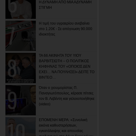
Η ΔΥΝΑΜΗ ΑΠΟ ΜΙΑ ΑΔΥΝΑΜΗ
ΣΤΙΓΜΗ
Η τιμή του υγραερίου ανεβαίνει
στο 1.20€ - Σε απόγνωση 90.000
ιδιοκτήτες
ΤΑ 66 ΑΚΙΝΗΤΑ ΤΟΥ ΥΙΟΥ
ΒΑΡΒΙΤΣΙΩΤΗ – Ο ΠΟΛΙΤΙΚΟΣ
ΚΗΦΗΝΑΣ ΤΟΥ «ΟΠΟΙΟΣ ΔΕΝ
ΕΧΕΙ… ΝΑ ΠΟΥΛΗΣΕΙ» ΔΕΙΤΕ ΤΟ
ΒΙΝΤΕΟ…
Όταν ο χιουμορίστας Π.
Παναγιωτόπουλος, κέρασε πίτσες
τον Β. Λεβέντη και γελοιοποιήθηκε
(video)
ΕΠΟΜΕΝΗ ΜΕΡΑ: «Συνολική
εικόνα καθυστερήσεων,
εγκατάλειψης και απουσίας