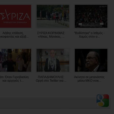
Aήθης επίθεση,
ΣΥΡΙΖΑ ΚΟΡΙΝΘΙΑΣ:
"Βυθίστηκε" ο Ισθμός -
υκοφαντίες και εξύβ...
«Νίκας, Μανίκας, ...
Χαμός στην α...
άτι: Όταν Γεροβασίλη
ΠΑΠΑΔΗΜΟΥΛΗΣ:
Ακίνητα σε μετανάστες
και αρχηγός τ...
Οργή στο Twitter για ...
μέσω ΜΚΟ νοικ...