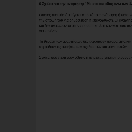
0 Σχόλια για την ανάρτηση: "Με σακάκι αξίας άνω τω
Όποιος πιστεύει ότι θίγεται από κάποια ανάρτηση ή θέλει 
την άποψή του για δημοσίευση ή επανόρθωση. Οι αναρτήσ
και δεν αναφέρονται στην προσωπική ζωή κανενός που σε
για κανέναν.
Τα θέματα των αναρτήσεων δεν εκφράζουν απαραίτητα και τ
εκφράζουν τις απόψεις των σχολιαστών και μόνο αυτών.
Σχόλια που περιέχουν ύβρεις ή απρεπείς χαρακτηρισμούς 