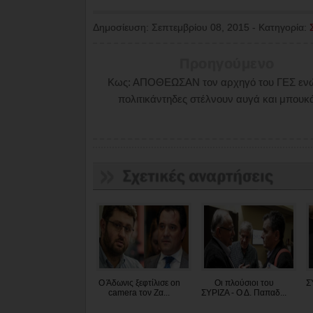
Δημοσίευση:
Σεπτεμβρίου 08, 2015
-
Κατηγορία:
Προηγούμενο
Κως: ΑΠΟΘΕΩΣΑΝ τον αρχηγό του ΓΕΣ εν
πολιτικάντηδες στέλνουν αυγά και μπουκ
Ο Άδωνις ξεφτίλισε on
Οι πλούσιοι του
Σ
camera τον Ζα...
ΣΥΡΙΖΑ - Ο Δ. Παπαδ...