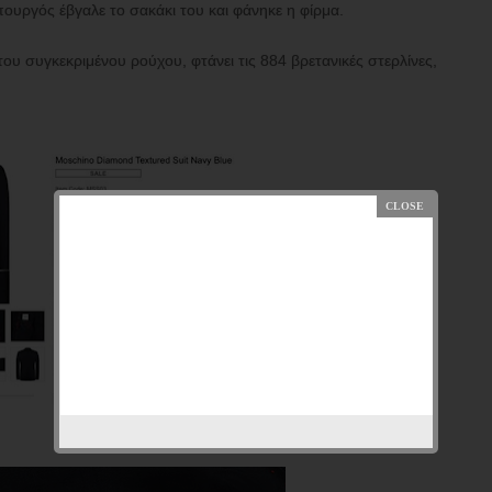
ργός έβγαλε το σακάκι του και φάνηκε η φίρμα.
του συγκεκριμένου ρούχου, φτάνει τις 884 βρετανικές στερλίνες,