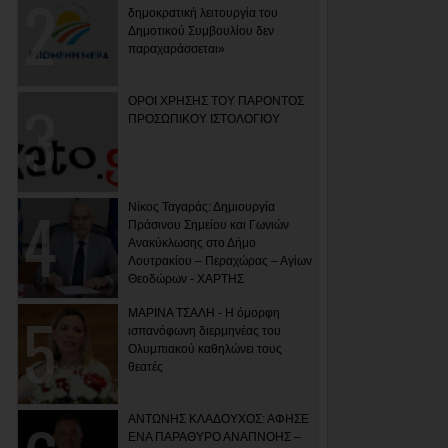
δημοκρατική λειτουργία του
Δημοτικού Συμβουλίου δεν
παραχαράσσεται»
ΟΡΟΙ ΧΡΗΣΗΣ ΤΟΥ ΠΑΡΟΝΤΟΣ
ΠΡΟΣΩΠΙΚΟΥ ΙΣΤΟΛΟΓΙΟΥ
Νίκος Ταγαράς: Δημιουργία
Πράσινου Σημείου και Γωνιών
Ανακύκλωσης στο Δήμο
Λουτρακίου – Περαχώρας – Αγίων
Θεοδώρων - ΧΑΡΤΗΣ
ΜΑΡΙΝΑ ΤΣΑΛΗ - Η όμορφη
ισπανόφωνη διερμηνέας του
Ολυμπιακού καθηλώνει τους
θεατές
ΑΝΤΩΝΗΣ ΚΛΑΔΟΥΧΟΣ: ΑΦΗΣΕ
ΕΝΑ ΠΑΡΑΘΥΡΟ ΑΝΑΠΝΟΗΣ –