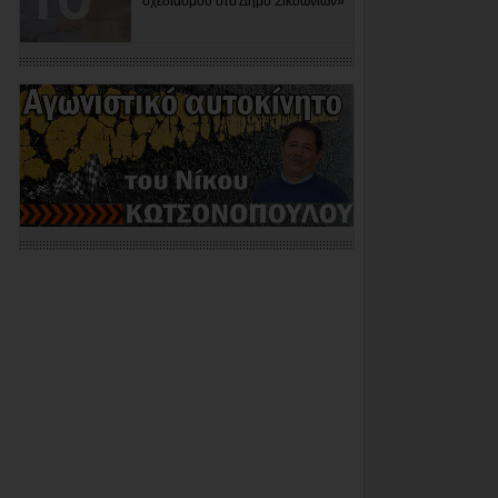
σχεδιασμού στο Δήμο Σικυωνίων»