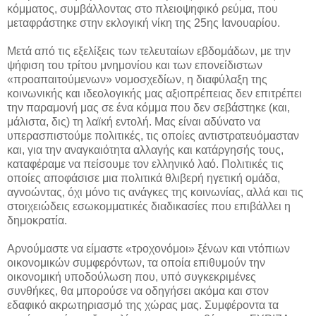
κόμματος, συμβάλλοντας στο πλειοψηφικό ρεύμα, που
μεταφράστηκε στην εκλογική νίκη της 25ης Ιανουαρίου.
Μετά από τις εξελίξεις των τελευταίων εβδομάδων, με την
ψήφιση του τρίτου μνημονίου και των επονείδιστων
«προαπαιτούμενων» νομοσχεδίων, η διαφύλαξη της
κοινωνικής και ιδεολογικής μας αξιοπρέπειας δεν επιτρέπει
την παραμονή μας σε ένα κόμμα που δεν σεβάστηκε (και,
μάλιστα, δις) τη λαϊκή εντολή. Μας είναι αδύνατο να
υπερασπιστούμε πολιτικές, τις οποίες αντιστρατευόμασταν
και, για την αναγκαιότητα αλλαγής και κατάργησής τους,
καταφέραμε να πείσουμε τον ελληνικό λαό. Πολιτικές τις
οποίες αποφάσισε μια πολιτικά θλιβερή ηγετική ομάδα,
αγνοώντας, όχι μόνο τις ανάγκες της κοινωνίας, αλλά και τις
στοιχειώδεις εσωκομματικές διαδικασίες που επιβάλλει η
δημοκρατία.
Αρνούμαστε να είμαστε «τροχονόμοι» ξένων και ντόπιων
οικονομικών συμφερόντων, τα οποία επιθυμούν την
οικονομική υποδούλωση που, υπό συγκεκριμένες
συνθήκες, θα μπορούσε να οδηγήσει ακόμα και στον
εδαφικό ακρωτηριασμό της χώρας μας. Συμφέροντα τα