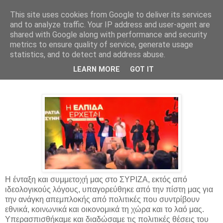
This site uses cookies from Google to deliver its services
Parakato.gr
and to analyze traffic. Your IP address and user-agent are
shared with Google along with performance and security
metrics to ensure quality of service, generate usage
statistics, and to detect and address abuse.
ΔΗΛΩΣΗ ΑΠΟΧΩΡΗΣΗΣ ΜΕΛΩΝ
LEARN MORE
GOT IT
ΣΥΡΙΖΑ ΛΟΥΤΡΑΚΙΟΥ
Η ένταξη και συμμετοχή μας στο ΣΥΡΙΖΑ, εκτός από
ιδεολογικούς λόγους, υπαγορεύθηκε από την πίστη μας για
την ανάγκη απεμπλοκής από πολιτικές που συντρίβουν
εθνικά, κοινωνικά και οικονομικά τη χώρα και το λαό μας.
Υπερασπισθήκαμε και διαδώσαμε τις πολιτικές θέσεις του