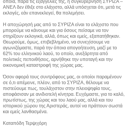
οποία, παρά τις εξαγγελίες της, η συγκυβέρνηση ΣΥΡΙΖΑ –
ΑΝΕΛ δεν έθιξε στο ελάχιστο, αλλά υπόσχεται ότι, μετά τις
εκλογές, εάν επανεκλεγεί, θα πολεμήσει.
Η αποχώρησή μας από το ΣΥΡΙΖΑ είναι το ελάχιστο που
μπορούμε να κάνουμε και για όσους πείσαμε να τον
στηρίξουν εκλογικά, αλλά, όπως και εμείς, εξαπατήθηκαν.
Θεωρούμε, όμως, επιβεβλημένο, να συνεχίσουμε να
αγωνιζόμαστε, παρά την όποια απογοήτευση, μαζί με το
62% του ελληνικού λαού, το οποίο, ανεξάρτητα από
πολιτικές πεποιθήσεις, αρνήθηκε την υποταγή και την
οικονομική καταστροφή της χώρας μας.
Όσον αφορά τους συντρόφους μας, οι οποίοι παραμένουν
σε ό,τι απέμεινε, πλέον, από το ΣΥΡΙΖΑ, θέλουμε να
πιστεύουμε πως, τουλάχιστον στην πλειοψηφία τους,
αποφάσισαν με ανιδιοτελή κίνητρα. Ευχόμαστε, για το καλό,
πρωτίστως, της χώρας και του λαού μας, αλλά και του
ιστορικού χώρου της Αριστεράς, αυτοί να πράττουν σωστά
και εμείς λανθασμένα.
Καταπόδη Τερψιχόρη