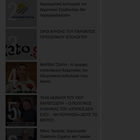
δημοκρατική λειτουργία του
Δημοτικού Συμβουλίου δεν
παραχαράσσεται»
ΟΡΟΙ ΧΡΗΣΗΣ ΤΟΥ ΠΑΡΟΝΤΟΣ
ΠΡΟΣΩΠΙΚΟΥ ΙΣΤΟΛΟΓΙΟΥ
ΜΑΡΙΝΑ ΤΣΑΛΗ - Η όμορφη
ισπανόφωνη διερμηνέας του
Ολυμπιακού καθηλώνει τους
θεατές
ΤΑ 66 ΑΚΙΝΗΤΑ ΤΟΥ ΥΙΟΥ
ΒΑΡΒΙΤΣΙΩΤΗ – Ο ΠΟΛΙΤΙΚΟΣ
ΚΗΦΗΝΑΣ ΤΟΥ «ΟΠΟΙΟΣ ΔΕΝ
ΕΧΕΙ… ΝΑ ΠΟΥΛΗΣΕΙ» ΔΕΙΤΕ ΤΟ
ΒΙΝΤΕΟ…
Νίκος Ταγαράς: Δημιουργία
Πράσινου Σημείου και Γωνιών