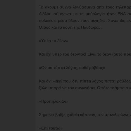
Το ακούμε συχνά λανθασμένα από τους τηλεπαρο
Αιόλου σύμφωνα με τη μυθολογία ήταν ΕΝΑ σα
φυλακίσει μέσα όλους τους αέρηδες. Συνεπώς είνα
Οπως και το κουτί της Πανδώρας.
«Υπέρ το δέον»
Και όχι υπέρ του δέοντος! Είναι το δέον (αυτό πο
«Ον ου τύπτει λόγος, ουδέ ράβδος»
Και όχι «εκεί που δεν πίπτει λόγος πίπτει ράβδος
ξύλο μπορεί να τον συγκινήσει. Οπότε τσάμπα ο 
«Προπηλακίζω»
Σημαίνει βρίζω χυδαία κάποιον, τον μπινελικώνω. 
«Επί τούτω»