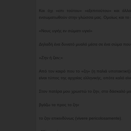
Και όχι «επι τούτου» «εξεπιτούτου» και άλλ
ενσωματωθούν στην γλώσσα μας. Ομοίως και το 
«Νους υγιής εν σώματι υγιεί»
Δηλαδή ένα δυνατό μυαλό μέσα σε ένα σώμα που υγ
«Ζην ή ζειν;»
Από τον καιρό που το «ζη» (η παλιά υποτακτική
είναι τύπος της αρχαίας ελληνικής, οπότε καλό εί
Στον πατέρα μου χρωστώ το ζην, στο δάσκαλό μου
βγάζω τα προς το ζην
το ζην επικινδύνως (vivere pericolosamente).