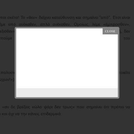
ι σκέτα! Το «θεν» δείχνει κατεύθυνση και σημαίνει "από". Ετσι είναι
έμε από ανέκαθεν, απλά ανέκαθεν. Ομοίως, λέμε «έμπροσθεν»,
εξιόθεν», «εκατέρωθεν», «πόθεν», «μακρόθεν» αλλά, προσοχή, δεν
α πούμε «από κοντά» μπορούμε να κοτσάρουμε το «εκ του
πολυσκεφτώ. Τσιριμπίμ, τσιριμπόμ. (Μπορείτε να το χρησιμοποιείτε
νύχων!»)
 «αν δε βρέξεις κώλο ψάρι δεν τρως» που σημαίνει ότι πρέπει να
και όχι να την κάνεις επιδερμικά.