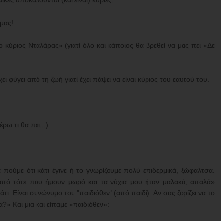
κες αποκαλούνται (και είναι) κυρίες.
 μας!
 ο κύριος Νταλάρας» (γιατί όλο και κάποιος θα βρεθεί να μας πει «Δε
 φύγει από τη ζωή γιατί έχει πάψει να είναι κύριος του εαυτού του.
έρω τι θα πει...)
πούμε ότι κάτι έγινε ή το γνωρίζουμε πολύ επιδερμικά, ξώφαλτσα.
«από τότε που ήμουν μωρό και τα νύχια μου ήταν μαλακά, απαλά»
άτι. Είναι συνώνυμο του "παιδιόθεν" (από παιδί). Αν σας ζορίζει να το
?» Και μια και είπαμε «παιδιόθεν»: