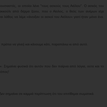
υσιαστές, οι οποίοι λένε "τους ασκούς τους Αιόλου". Ο ασκός του
κκούλι από δέρμα ζώου, που ο Αίολος, ο θεός των ανέμων είχε
ι λάθος να λέμε «άνοιξαν οι ασκοί του Αιόλου» γιατί ήταν μόνο ένα.
υ πρέπει να γίνει) και κάνουμε κάτι, παραπάνω κι από αυτό.
». Σημαίνει φυσικά ότι αυτόν που δεν παίρνει από λόγια, ούτε και το
κόπος!
Δεν σημαίνει σε καμμιά περίπτωση ότι του επιτίθεμαι σωματικά.