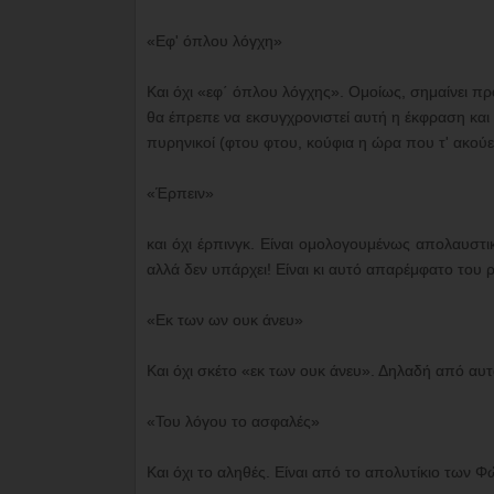
«Εφ' όπλου λόγχη»
Και όχι «εφ΄ όπλου λόγχης». Ομοίως, σημαίνει πρ
θα έπρεπε να εκσυγχρονιστεί αυτή η έκφραση και ν
πυρηνικοί (φτου φτου, κούφια η ώρα που τ' ακούει
«Έρπειν»
και όχι έρπινγκ. Είναι ομολογουμένως απολαυστικ
αλλά δεν υπάρχει! Είναι κι αυτό απαρέμφατο του
«Εκ των ων ουκ άνευ»
Και όχι σκέτο «εκ των ουκ άνευ». Δηλαδή από αυτ
«Του λόγου το ασφαλές»
Και όχι το αληθές. Είναι από το απολυτίκιο των 