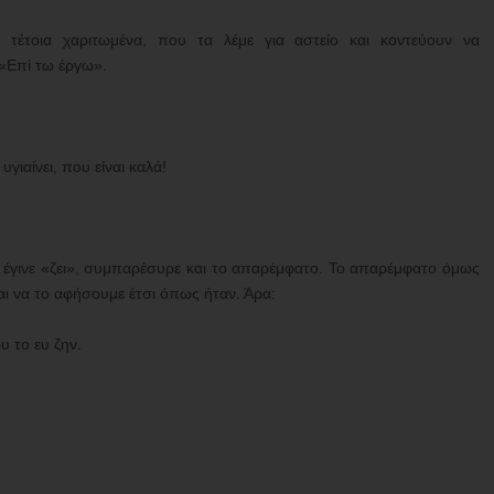
α τέτοια χαριτωμένα, που τα λέμε για αστείο και κοντεύουν να
«Επί τω έργω».
ιαίνει, που είναι καλά!
) έγινε «ζει», συμπαρέσυρε και το απαρέμφατο. Το απαρέμφατο όμως
ναι να το αφήσουμε έτσι όπως ήταν. Άρα:
 το ευ ζην.