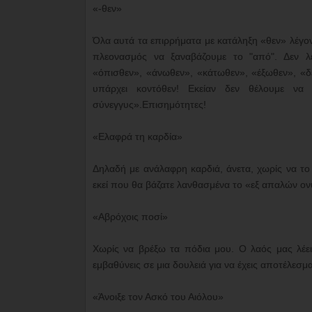
«-θεν»
Όλα αυτά τα επιρρήματα με κατάληξη «θεν» λέγοντα
πλεονασμός να ξαναβάζουμε το "από". Δεν λ
«όπισθεν», «άνωθεν», «κάτωθεν», «έξωθεν», «δ
υπάρχει κοντόθεν! Εκείαν δεν θέλουμε ν
σύνεγγυς».Επισημότητες!
«Ελαφρά τη καρδία»
Δηλαδή με ανάλαφρη καρδιά, άνετα, χωρίς να το 
εκεί που θα βάζατε λανθασμένα το «εξ απαλών ο
«Αβρόχοις ποσί»
Χωρίς να βρέξω τα πόδια μου. Ο λαός μας λέει
εμβαθύνεις σε μια δουλειά για να έχεις αποτέλεσμα 
«Άνοιξε τον Ασκό του Αιόλου»