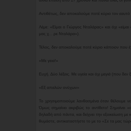
αλλά επειδή από 17 χρονών και πάνω όλες οι γυναί
Αντιθέτως, δεν αποκαλούμε ποτέ κύριο τον εαυτό
Λέμε: «Είμαι ο Γιώργος Νταλάρας» και όχι «είμαι
μας χ... ρε Νταλάρα»).
Τέλος, δεν αποκαλούμε ποτέ κύριο κάποιον που έχει
«Με γεια!»
Ευχή. Δύο λέξεις. Με υγεία και όχι μεγιά (που δεν ξ
«Εξ απαλών ονύχων»
Το χρησιμοποιούμε λανθασμένα όταν θέλουμε να 
Όμως σημαίνει ακριβώς το αντίθετο! Σημαίνει 
δηλαδή από πάντα, και δείχνει την εξοικείωση με κ
θυμάστε, αντικαταστήστε το με το «Σε τα μας τώρα