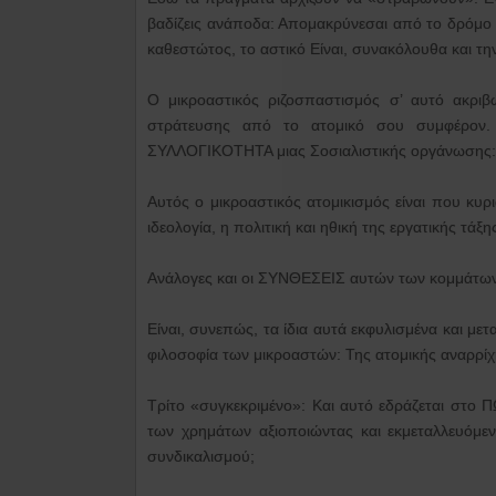
βαδίζεις ανάποδα: Απομακρύνεσαι από το δρόμο τ
καθεστώτος, το αστικό Είναι, συνακόλουθα και 
Ο μικροαστικός ριζοσπαστισμός σ’ αυτό ακριβ
στράτευσης από το ατομικό σου συμφέρον.
ΣΥΛΛΟΓΙΚΟΤΗΤΑ μιας Σοσιαλιστικής οργάνωσης:
Αυτός ο μικροαστικός ατομικισμός είναι που κ
ιδεολογία, η πολιτική και ηθική της εργατικής τ
Ανάλογες και οι ΣΥΝΘΕΣΕΙΣ αυτών των κομμάτ
Είναι, συνεπώς, τα ίδια αυτά εκφυλισμένα και μ
φιλοσοφία των μικροαστών: Της ατομικής αναρρί
Τρίτο «συγκεκριμένο»: Και αυτό εδράζεται στο
των χρημάτων αξιοποιώντας και εκμεταλλευόμεν
συνδικαλισμού;