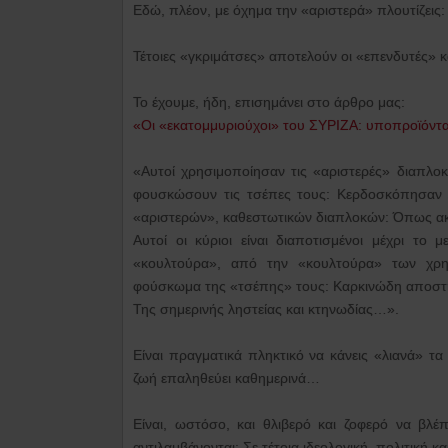
Εδώ, πλέον, με όχημα την «αριστερά» πλουτίζεις:
Τέτοιες «γκριμάτσες» αποτελούν οι «επενδυτές» κ
Το έχουμε, ήδη, επισημάνει στο άρθρο μας:
«Οι «εκατομμυριούχοι» του ΣΥΡΙΖΑ: υποπροϊόντ
«Αυτοί χρησιμοποίησαν τις «αριστερές» διαπλοκές
φουσκώσουν τις τσέπες τους: Κερδοσκόπησα
«αριστερών», καθεστωτικών διαπλοκών: Όπως ακ
Αυτοί οι κύριοι είναι διαποτισμένοι μέχρι το
«κουλτούρα», από την «κουλτούρα» των χρημ
φούσκωμα της «τσέπης» τους: Καρκινώδη αποστήμ
Της σημερινής ληστείας και κτηνωδίας…».
Είναι πραγματικά πληκτικό να κάνεις «λιανά» τα
ζωή επαληθεύει καθημερινά…
Είναι, ωστόσο, και θλιβερό και ζοφερό να βλ
αντιλαμβάνονται: Σε τέτοια ιδεολογική, πολιτική