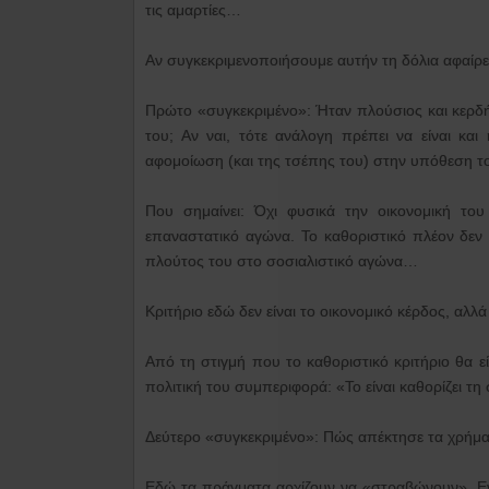
τις αμαρτίες…
Αν συγκεκριμενοποιήσουμε αυτήν τη δόλια αφαίρ
Πρώτο «συγκεκριμένο»: Ήταν πλούσιος και κερδή
του; Αν ναι, τότε ανάλογη πρέπει να είναι κ
αφομοίωση (και της τσέπης του) στην υπόθεση τ
Που σημαίνει: Όχι φυσικά την οικονομική το
επαναστατικό αγώνα. Το καθοριστικό πλέον δεν 
πλούτος του στο σοσιαλιστικό αγώνα…
Κριτήριο εδώ δεν είναι το οικονομικό κέρδος, αλ
Από τη στιγμή που το καθοριστικό κριτήριο θα ε
πολιτική του συμπεριφορά: «Το είναι καθορίζει τη
Δεύτερο «συγκεκριμένο»: Πώς απέκτησε τα χρήμα
Εδώ τα πράγματα αρχίζουν να «στραβώνουν». Εν