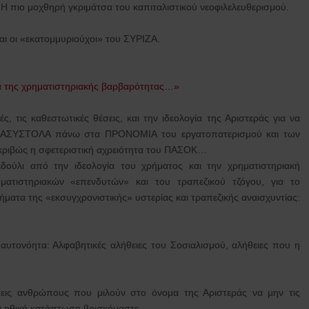
 Η πιο μοχθηρή γκριμάτσα του καπιταλιστικού νεοφιλελευθερισμού.
αι οι «εκατομμυριούχοι» του ΣΥΡΙΖΑ.
α της χρηματιστηριακής βαρβαρότητας…»
, τις καθεστωτικές θέσεις, και την ιδεολογία της Αριστεράς για να
ν ΑΣΥΣΤΟΛΑ πάνω στα ΠΡΟΝΟΜΙΑ του εργατοπατερισμού και των
ριβώς η σφετεριστική αχρειότητα του ΠΑΣΟΚ…
 μεδούλι από την ιδεολογία του χρήματος και την χρηματιστηριακή
ατιστηριακών «επενδυτών» και του τραπεζικού τζόγου, για το
ατα της «εκσυγχρονιστικής» υστερίας και τραπεζικής αναισχυντίας:
 αυτονόητα: Αλφαβητικές αλήθειες του Σοσιαλισμού, αλήθειες που η
έπεις ανθρώπους που μιλούν στο όνομα της Αριστεράς να μην τις
 και ηθική κατάπτωση βρισκόμαστε…