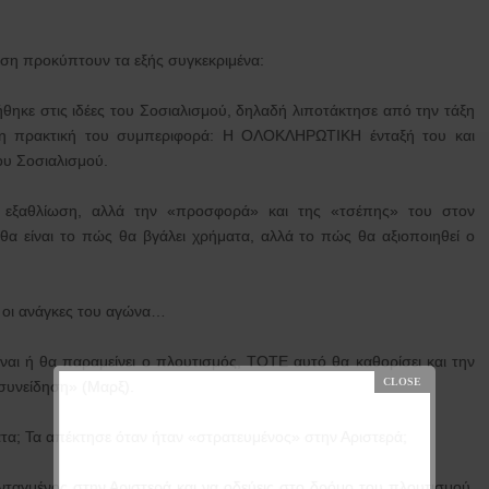
εση προκύπτουν τα εξής συγκεκριμένα:
θηκε στις ιδέες του Σοσιαλισμού, δηλαδή λιποτάκτησε από την τάξη
αι η πρακτική του συμπεριφορά: Η ΟΛΟΚΛΗΡΩΤΙΚΗ ένταξή του και
ου Σοσιαλισμού.
υ εξαθλίωση, αλλά την «προσφορά» και της «τσέπης» του στον
θα είναι το πώς θα βγάλει χρήματα, αλλά το πώς θα αξιοποιηθεί ο
λά οι ανάγκες του αγώνα…
ίναι ή θα παραμείνει ο πλουτισμός, ΤΟΤΕ αυτό θα καθορίσει και την
 συνείδηση» (Μαρξ).
τα; Τα απέκτησε όταν ήταν «στρατευμένος» στην Αριστερά;
ταγμένος στην Αριστερά και να οδεύεις στο δρόμο του πλουτισμού,