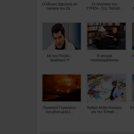
Ο Άδωνις ξεφτίλισε on
Οι πλούσιοι του
camera τον Ζα...
ΣΥΡΙΖΑ - Ο Δ. Παπαδ...
Με τον Ρουβά...
Η ιστορία
ξεκάθαρα !!!
επαναλαμβάνεται
Πυρκαγιά Γερανείων:
Άρθρο Αλέξη Καλλίρη
Επ
ένα μήνα μετά ε...
για την Τοπική ...