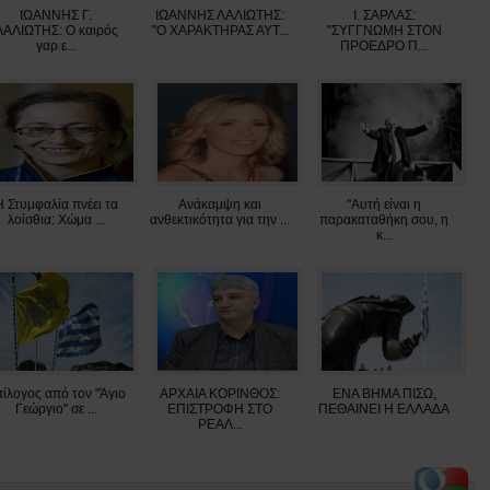
ΙΩΑΝΝΗΣ Γ.
ΙΩΑΝΝΗΣ ΛΑΛΙΩΤΗΣ:
Ι. ΣΑΡΛΑΣ:
ΛΑΛΙΩΤΗΣ: Ο καιρός
"O XAΡΑΚΤΗΡΑΣ ΑΥΤ...
"ΣΥΓΓΝΩΜΗ ΣΤΟΝ
γαρ ε...
ΠΡΟΕΔΡΟ Π...
Η Στυμφαλία πνέει τα
Ανάκαμψη και
"Αυτή είναι η
λοίσθια: Χώμα ...
ανθεκτικότητα για την ...
παρακαταθήκη σου, η
κ...
ίλογος από τον "Άγιο
ΑΡΧΑΙΑ ΚΟΡΙΝΘΟΣ:
ΕΝΑ ΒΗΜΑ ΠΙΣΩ,
Γεώργιο" σε ...
ΕΠΙΣΤΡΟΦΗ ΣΤΟ
ΠΕΘΑΙΝΕΙ Η ΕΛΛΑΔΑ
ΡΕΑΛ...