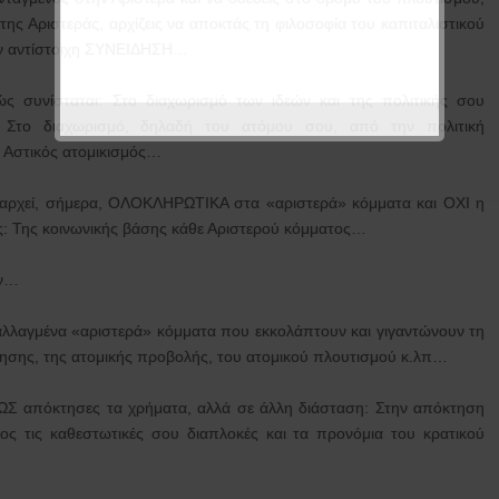
ης Αριστεράς, αρχίζεις να αποκτάς τη φιλοσοφία του καπιταλιστικού
την αντίστοιχη ΣΥΝΕΙΔΗΣΗ…
ώς συνίσταται: Στο διαχωρισμό των ιδεών και της πολιτικής σου
 Στο διαχωρισμό, δηλαδή του ατόμου σου, από την πολιτική
 Αστικός ατομικισμός…
υριαρχεί, σήμερα, ΟΛΟΚΛΗΡΩΤΙΚΑ στα «αριστερά» κόμματα και ΟΧΙ η
άξης: Της κοινωνικής βάσης κάθε Αριστερού κόμματος…
ων…
εταλλαγμένα «αριστερά» κόμματα που εκκολάπτουν και γιγαντώνουν τη
χησης, της ατομικής προβολής, του ατομικού πλουτισμού κ.λπ…
 ΠΩΣ απόκτησες τα χρήματα, αλλά σε άλλη διάσταση: Στην απόκτηση
ος τις καθεστωτικές σου διαπλοκές και τα προνόμια του κρατικού