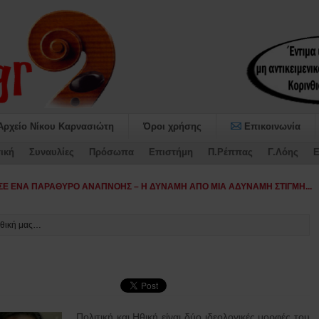
Αρχείο Νίκου Καρνασιώτη
Όροι χρήσης
Επικοινωνία
ική
Συναυλίες
Πρόσωπα
Επιστήμη
Π.Ρέππας
Γ.Λόης
Ε
Ηθική μας…
Πολιτική και Ηθική είναι δύο ιδεολογικές μορφές του