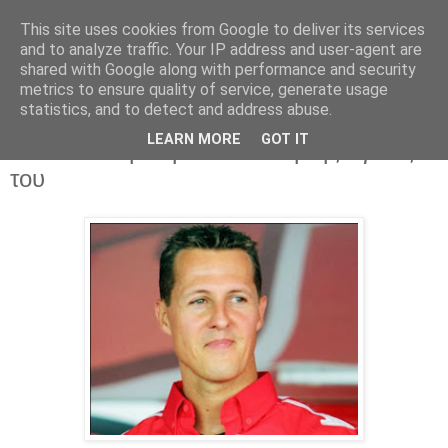
This site uses cookies from Google to deliver its services
Parakato.gr
and to analyze traffic. Your IP address and user-agent are
shared with Google along with performance and security
metrics to ensure quality of service, generate usage
statistics, and to detect and address abuse.
Αγωνία για τον Σουμάχερ -
LEARN MORE
GOT IT
Επιδεινώθηκε η κατάσταση της υγείας
του