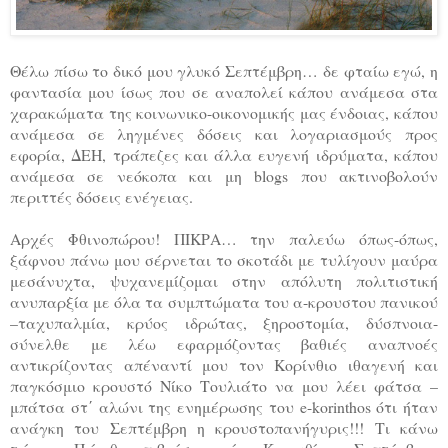
Θέλω πίσω το δικό μου γλυκό Σεπτέμβρη… δε φταίω εγώ, η
φαντασία μου ίσως που σε αναπολεί κάπου ανάμεσα στα
χαρακώματα της κοινωνικο-οικονομικής μας ένδοιας, κάπου
ανάμεσα σε ληγμένες δόσεις και λογαριασμούς προς
εφορία, ΔΕΗ, τράπεζες και άλλα ευγενή ιδρύματα, κάπου
ανάμεσα σε νεόκοπα και μη blogs που ακτινοβολούν
περιττές δόσεις ενέγειας.
Αρχές Φθινοπώρου! ΠΙΚΡΑ… την παλεύω όπως-όπως,
ξάφνου πάνω μου σέρνεται το σκοτάδι με τυλίγουν μαύρα
μεσάνυχτα, ψυχανεμίζομαι στην απόλυτη πολιτιστική
ανυπαρξία με όλα τα συμπτώματα του α-κρουστου πανικού
–ταχυπαλμία, κρύος ιδρώτας, ξηροστομία, δύσπνοια-
σύνελθε με λέω εφαρμόζοντας βαθιές αναπνοές
αντικρίζοντας απέναντί μου τον Κορίνθιο ιθαγενή και
παγκόσμιο κρουστό Νίκο Τουλιάτο να μου λέει φάτσα –
μπάτσα στ΄ αλώνι της ενημέρωσης του e-korinthos ότι ήταν
ανάγκη του Σεπτέμβρη η κρουστοπανήγυρις!!! Τι κάνω