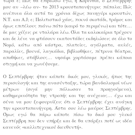
τώρα ε; Πώς θα επιβιώσω εγώ, η Κορινθία, ο Σεπτέμβρης
μου αν –λέω αν- το 2013 κρουστοπανήγυρις πάπαλα; Πώς
ανέπνεα όλα αυτά τα χρόνια δίχως πανηγύρι κρουστών,
Ν.Τ. και A.J; ε; Πολιτιστικό χάος, πυκνό σκοτάδι, τρόμος και
όμως επιτέλους πιάνω πάτο (καιρό το περιμένω) και τότε…
δε μας χέζεις ρε νταλάρα λέω. Όλα τα καλοκαίρια τρέχουν
και δε λένε να φτάσουν εκατοντάδες εκδηλώσεις σε όλο το
Νομό, κάτω από κάστρα, πλατείες, αγάλματα, αυλές,
παραλίες, βουνά, λαγκάδια, βιβλιοθήκες, πέτρινα θέατρα,
αποθήκες, στάβλους… νησάφι χορτάσαμε πρέπει κάποια
στιγμή και να χωνέψουμε.
Ο Σεπτέμβρης ήταν κάποτε δικός μου, γλυκός, ήπιος της
περισυλογής και της ανασύνταξης, τώρα βανδαλισμοί νέων
μέτρων (σιγά μην πάλιωσαν τα προηγούμενα),
καθημερινότητα της ντροπής και της ανέχειας… έχω και
σένα να μου ξεφουρνίζεις ότι ο Σεπτέμβρης έχει ανάγκη
την κρουστοπανήγυρη. Άστα σου λέω μαύρος Σεπτέμβρης.
Όμως εγώ θα πάρω κάποτε πίσω το δικό μου γλυκό
Σεπτέμβρη που δεν υπήρξε και δε θα υπάρξει ποτέ ως ιδέα
κανενός «καλλιτεχνικού διευθυντή».