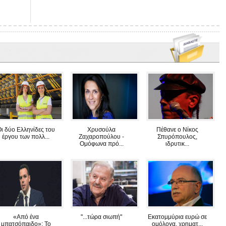
ι δύο Ελληνίδες του
Χρυσούλα
Πέθανε ο Νίκος
έργου των πολλ...
Ζαχαροπούλου -
Σπυρόπουλος,
Ομόφωνα πρό...
ιδρυτικ...
«Από ένα
"...τώρα σιωπή"
Εκατομμύρια ευρώ σε
μπατσόπαιδο»: To
ομόλογα, χρηματ...