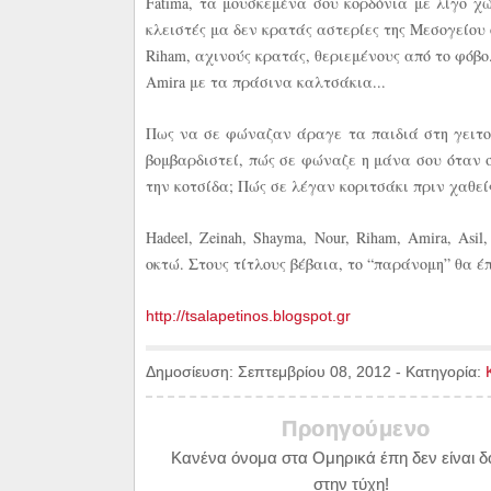
Fatima, τα μουσκεμένα σου κορδόνια με λίγο χ
κλειστές μα δεν κρατάς αστερίες της Μεσογείου
Riham, αχινούς κρατάς, θεριεμένους από το φόβο.
Amira με τα πράσινα καλτσάκια...
Πως να σε φώναζαν άραγε τα παιδιά στη γειτονι
βομβαρδιστεί, πώς σε φώναζε η μάνα σου όταν 
την κοτσίδα; Πώς σε λέγαν κοριτσάκι πριν χαθείς
Hadeel, Zeinah, Shayma, Nour, Riham, Amira, Asi
οκτώ. Στους τίτλους βέβαια, το “παράνομη” θα έπ
http://tsalapetinos.blogspot.gr
Δημοσίευση:
Σεπτεμβρίου 08, 2012
-
Κατηγορία:
Προηγούμενο
Κανένα όνομα στα Ομηρικά έπη δεν είναι 
στην τύχη!