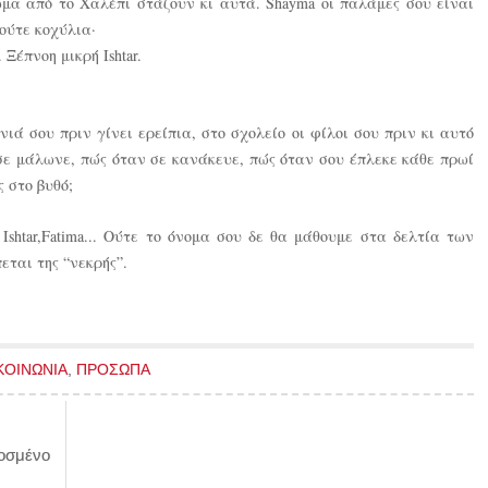
ώμα από το Χαλέπι στάζουν κι αυτά. Shayma οι παλάμες σου είναι
 ούτε κοχύλια·
 Ξέπνοη μικρή Ishtar.
ά σου πριν γίνει ερείπια, στο σχολείο οι φίλοι σου πριν κι αυτό
σε μάλωνε, πώς όταν σε κανάκευε, πώς όταν σου έπλεκε κάθε πρωί
 στο βυθό;
l, Ishtar,Fatima... Ούτε το όνομα σου δε θα μάθουμε στα δελτία των
εται της “νεκρής”.
ΚΟΙΝΩΝΙΑ
,
ΠΡΟΣΩΠΑ
δοσμένο