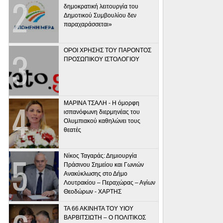
δημοκρατική λειτουργία του
Δημοτικού Συμβουλίου δεν
παραχαράσσεται»
ΟΡΟΙ ΧΡΗΣΗΣ ΤΟΥ ΠΑΡΟΝΤΟΣ
ΠΡΟΣΩΠΙΚΟΥ ΙΣΤΟΛΟΓΙΟΥ
ΜΑΡΙΝΑ ΤΣΑΛΗ - Η όμορφη
ισπανόφωνη διερμηνέας του
Ολυμπιακού καθηλώνει τους
θεατές
Νίκος Ταγαράς: Δημιουργία
Πράσινου Σημείου και Γωνιών
Ανακύκλωσης στο Δήμο
Λουτρακίου – Περαχώρας – Αγίων
Θεοδώρων - ΧΑΡΤΗΣ
ΤΑ 66 ΑΚΙΝΗΤΑ ΤΟΥ ΥΙΟΥ
ΒΑΡΒΙΤΣΙΩΤΗ – Ο ΠΟΛΙΤΙΚΟΣ