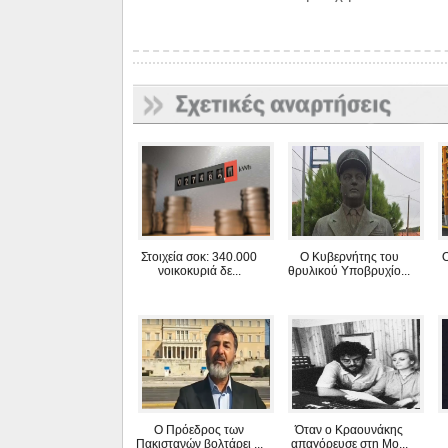
Στοιχεία σοκ: 340.000
Ο Κυβερνήτης του
O
νοικοκυριά δε...
θρυλικού Υποβρυχίο...
Ο Πρόεδρος των
Όταν ο Κραουνάκης
Πακιστανών βολτάρει ...
απαγόρευσε στη Μο...