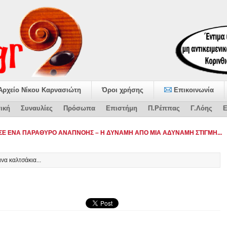
Αρχείο Νίκου Καρνασιώτη
Όροι χρήσης
Επικοινωνία
ική
Συναυλίες
Πρόσωπα
Επιστήμη
Π.Ρέππας
Γ.Λόης
Ε
να καλτσάκια...