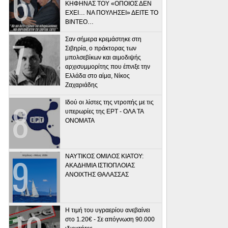
ΚΗΦΗΝΑΣ ΤΟΥ «ΟΠΟΙΟΣ ΔΕΝ
ΕΧΕΙ… ΝΑ ΠΟΥΛΗΣΕΙ» ΔΕΙΤΕ ΤΟ
ΒΙΝΤΕΟ…
Σαν σήμερα κρεμάστηκε στη
Σιβηρία, ο πράκτορας των
μπολσεβίκων και αιμοδιψής
αρχισυμμορίτης που έπνιξε την
Ελλάδα στο αίμα, Νίκος
Ζαχαριάδης
Ιδού οι λίστες της ντροπής με τις
υπερωρίες της ΕΡΤ - ΟΛΑ ΤΑ
ΟΝΟΜΑΤΑ
ΝΑΥΤΙΚΟΣ ΟΜΙΛΟΣ ΚΙΑΤΟΥ:
ΑΚΑΔΗΜΙΑ ΙΣΤΙΟΠΛΟΙΑΣ
ΑΝΟΙΧΤΗΣ ΘΑΛΑΣΣΑΣ
Η τιμή του υγραερίου ανεβαίνει
στο 1.20€ - Σε απόγνωση 90.000