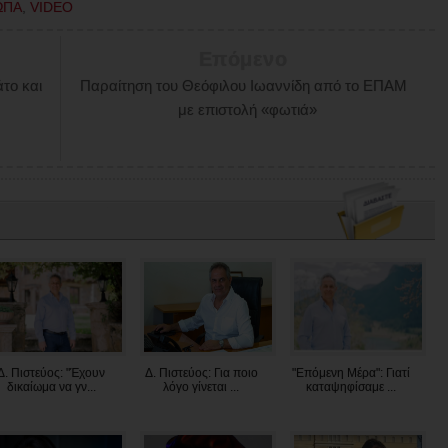
ΩΠΑ
,
VIDEO
Επόμενο
το και
Παραίτηση του Θεόφιλου Ιωαννίδη από το ΕΠΑΜ
με επιστολή «φωτιά»
Δ. Πιστεύος: "Έχουν
Δ. Πιστεύος: Για ποιο
"Επόμενη Μέρα": Γιατί
δικαίωμα να γν...
λόγο γίνεται ...
καταψηφίσαμε ...