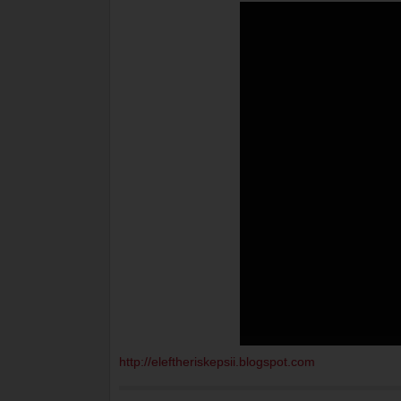
http://eleftheriskepsii.blogspot.com