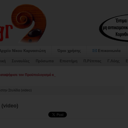
Αρχείο Νίκου Καρνασιώτη
Όροι χρήσης
Επικοινωνία
ική
Συναυλίες
Πρόσωπα
Επιστήμη
Π.Ρέππας
Γ.Λόης
Ε
αψήφισε τον Προϋπολογισμό και το Τεχνικό Πρόγραμμα 2026 του Δήμου_
στην Στυλίδα (video)
 (video)