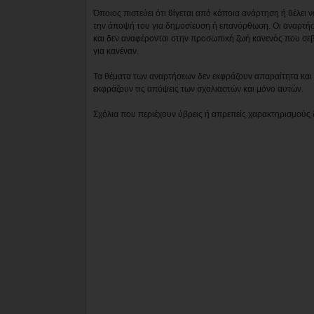
Όποιος πιστεύει ότι θίγεται από κάποια ανάρτηση ή θέλει 
την άποψή του για δημοσίευση ή επανόρθωση. Οι αναρτήσ
και δεν αναφέρονται στην προσωπική ζωή κανενός που σε
για κανέναν.
Τα θέματα των αναρτήσεων δεν εκφράζουν απαραίτητα και τ
εκφράζουν τις απόψεις των σχολιαστών και μόνο αυτών.
Σχόλια που περιέχουν ύβρεις ή απρεπείς χαρακτηρισμούς 