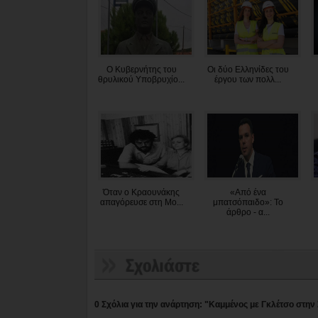
Ο Κυβερνήτης του
Oι δύο Ελληνίδες του
θρυλικού Υποβρυχίο...
έργου των πολλ...
Όταν ο Κραουνάκης
«Από ένα
απαγόρευσε στη Μο...
μπατσόπαιδο»: To
άρθρο - α...
0 Σχόλια για την ανάρτηση: "Καμμένος με Γκλέτσο στην 