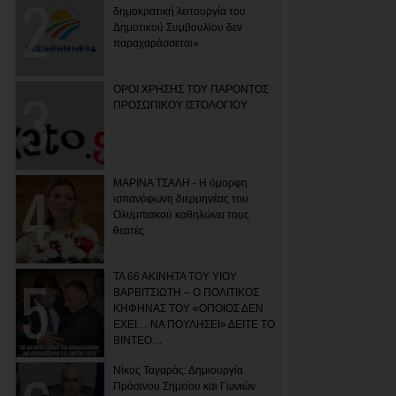
δημοκρατική λειτουργία του
Δημοτικού Συμβουλίου δεν
παραχαράσσεται»
ΟΡΟΙ ΧΡΗΣΗΣ ΤΟΥ ΠΑΡΟΝΤΟΣ
ΠΡΟΣΩΠΙΚΟΥ ΙΣΤΟΛΟΓΙΟΥ
ΜΑΡΙΝΑ ΤΣΑΛΗ - Η όμορφη
ισπανόφωνη διερμηνέας του
Ολυμπιακού καθηλώνει τους
θεατές
ΤΑ 66 ΑΚΙΝΗΤΑ ΤΟΥ ΥΙΟΥ
ΒΑΡΒΙΤΣΙΩΤΗ – Ο ΠΟΛΙΤΙΚΟΣ
ΚΗΦΗΝΑΣ ΤΟΥ «ΟΠΟΙΟΣ ΔΕΝ
ΕΧΕΙ… ΝΑ ΠΟΥΛΗΣΕΙ» ΔΕΙΤΕ ΤΟ
ΒΙΝΤΕΟ…
Νίκος Ταγαράς: Δημιουργία
Πράσινου Σημείου και Γωνιών