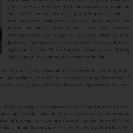
χάσει εντελώς τον έλεγχο. Κάτοικοι συγκρούονται ακόμα με
την ΕΛΑΣ κοντά στην Πειραϊκή-Πατραϊκή, ενώ οι
αντιεξουσιαστές, ανήγγειλαν συγκέντρωση και πορεία στο
κέντρο της πόλης. Επίθεση πριν από λίγο δεκάδων
αντιεξουσιαστών στο studio του καναλιού Super B, όπου
βρισκόταν προσκεκλημένος στο κεντρικό δελτίο ο Βασίλης
Αρβανίτης της ΧΑ. Οι αριστεριστές χτύπησαν τον Μιχάλη
Αρβανίτη και τον δημοσιογράφο Απόστολο Βουλδή.
 από λίγο σε εξέλιξη, έξω από τις εγκαταστάσεις της Πειραϊκής-
που προσπάθησαν να εισέλθουν στο χώρο, όπου κρύβονται πολλοί
κρυγόνα και χημικά κατά των Πατρινών, προστατεύοντας τους
νία 30χρονου Έλληνα από λαθρομετανάστες, στην Παραλία Πατρών
τοικοι της περιοχής Ιτέων της Πάτρας, ψάλλοντας τον εθνικό ύμνο,
μαίων, διαμαρτυρόμενοι για τη δολοφονία 29χρονου, με τα ΜΑΤ των
τοικοι, οι οποίοι απείλησαν να μπουν στις εγκαταστάσεις της