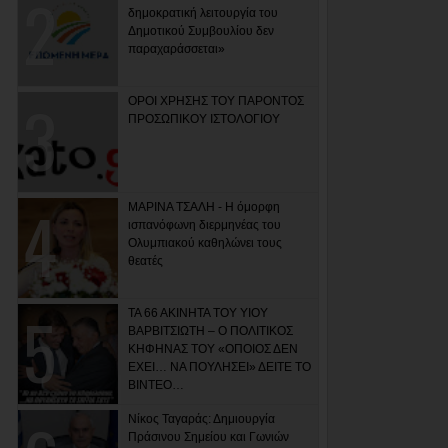
δημοκρατική λειτουργία του
Δημοτικού Συμβουλίου δεν
παραχαράσσεται»
ΟΡΟΙ ΧΡΗΣΗΣ ΤΟΥ ΠΑΡΟΝΤΟΣ
ΠΡΟΣΩΠΙΚΟΥ ΙΣΤΟΛΟΓΙΟΥ
ΜΑΡΙΝΑ ΤΣΑΛΗ - Η όμορφη
ισπανόφωνη διερμηνέας του
Ολυμπιακού καθηλώνει τους
θεατές
ΤΑ 66 ΑΚΙΝΗΤΑ ΤΟΥ ΥΙΟΥ
ΒΑΡΒΙΤΣΙΩΤΗ – Ο ΠΟΛΙΤΙΚΟΣ
ΚΗΦΗΝΑΣ ΤΟΥ «ΟΠΟΙΟΣ ΔΕΝ
ΕΧΕΙ… ΝΑ ΠΟΥΛΗΣΕΙ» ΔΕΙΤΕ ΤΟ
ΒΙΝΤΕΟ…
Νίκος Ταγαράς: Δημιουργία
Πράσινου Σημείου και Γωνιών