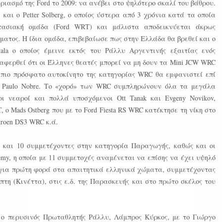
ριασμό της Ford το 2009: να ανέβει στο ψηλότερο σκαλί του βάθρου.
και ο Petter Solberg, ο οποίος ύστερα από 3 χρόνια κατά τα οποία
στασιακή ομάδα (Ford WRT) και μάλιστα αποδεικνύεται άκρως
ατος. Η ίδια ομάδα, επιβεβαίωσε πως στην Ελλάδα θα βρεθεί και ο
vala ο οποίος έμεινε εκτός του Ράλλυ Αργεντινής εξαιτίας ενός
ναφερθεί ότι οι Έλληνες θεατές μπορεί να μη δουν τα Mini JCW WRC
το πιο πρόσφατο αυτοκίνητο της κατηγορίας WRC θα εμφανιστεί επί
αι Paulo Nobre. Το «χορό» των WRC συμπληρώνουν όλα τα μεγάλα
ι νεαροί και πολλά υποσχόμενοι Ott Tanak και Evgeny Novikov,
o Mads Ostberg που με το Ford Fiesta RS WRC κατέκτησε τη νίκη στο
troen DS3 WRC κ.ά.
 και 10 συμμετέχοντες στην κατηγορία Παραγωγής, καθώς και οι
my, η οποία με 11 συμμετοχές αναμένεται να επίσης να έχει υψηλό
ν για πρώτη φορά στα απαιτητικά ελληνικά χώματα, συμμετέχοντας
τη (Κινέττα), στις ε.δ. της Παρασκευής και στο πρώτο σκέλος του
 ο περυσινός Πρωταθλητής Ράλλυ, Λάμπρος Κύρκος, με το Γιώργο