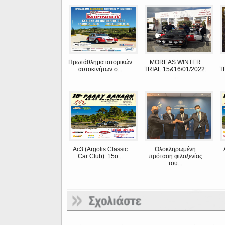
Πρωτάθλημα ιστορικών
MOREAS WINTER
αυτοκινήτων σ...
TRIAL 15&16/01/2022:
T
...
Ac3 (Argolis Classic
Ολοκληρωμένη
Car Club): 15o...
πρόταση φιλοξενίας
του...