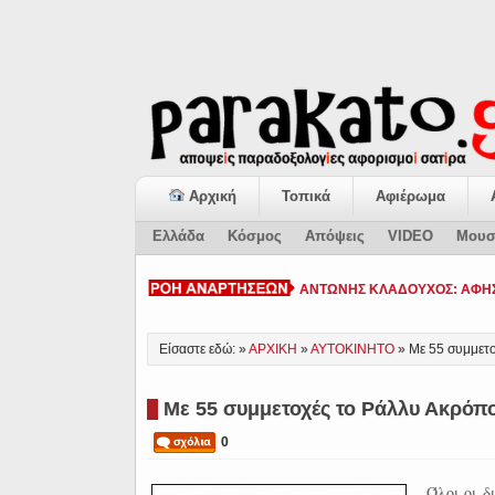
Αρχική
Τοπικά
Αφιέρωμα
Ελλάδα
Κόσμος
Απόψεις
VIDEO
Μουσ
ΚΙΑΤΟ: Η «ΕΠΟΜΕΝΗ ΜΕΡΑ» κα
Είσαστε εδώ: »
ΑΡΧΙΚΗ
»
ΑΥΤΟΚΙΝΗΤΟ
»
Με 55 συμμετ
Με 55 συμμετοχές το Ράλλυ Ακρό
0
Όλοι οι 