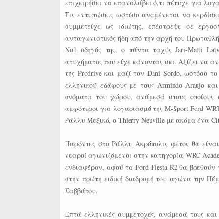
επιχειρήσει να επαναλάβει ό,τι πέτυχε για λογα
Τις εντυπώσεις ωστόσο αναμένεται να κερδίσει 
συμμετείχε ως ιδιώτης, επέστρεψε σε εργο
ανταγωνιστικός ήδη από την αρχή του Πρωταθλήμ
Νο1 οδηγός της, ο πάντα ταχύς Jari-Matti Lat
ατυχήματος που είχε κάνοντας σκι. Αξίζει να α
της Prodrive και μαζί τον Dani Sordo, ωστόσο 
ελληνικού εδάφους με τους Armindo Araujo κ
ονόματα του χώρου, ανάμεσά στους οποίους ο
αμφότεροι για λογαριασμό της M-Sport Ford WRT, 
Ράλλυ Μεξικό, o Thierry Neuville με ακόμα ένα Ci
Παρόντες στο Ράλλυ Ακρόπολις φέτος θα είναι
νεαροί αγωνιζόμενοι στην κατηγορία WRC Acade
ενδιαφέρον, αφού τα Ford Fiesta R2 θα βρεθού
στην πρώτη ειδική διαδρομή του αγώνα την Πέμπ
Σαββάτου.
Επτά ελληνικές συμμετοχές, ανάμεσά τους και