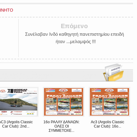
ΙΝΗΤΟ
Επόμενο
Συνέλαβαν Ινδό καθηγητή πανεπιστημίου επειδή
ήταν ...μελαμψός !!!
AC3 (Argolis Classic
16o ΡΑΛΛΥ ΔΑΝΑΩΝ:
Ac3 (Argolis Classic
Car Club): 2nd...
ΟΛΕΣ ΟΙ
Car Club): 16ο...
ΣΥΜΜΕΤΟΧΕ...