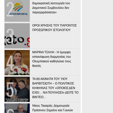
δημοκρατική λειτουργία του
Δημοτικού Συμβουλίου δεν
παραχαράσσεται»
ΟΡΟΙ ΧΡΗΣΗΣ ΤΟΥ ΠΑΡΟΝΤΟΣ
ΠΡΟΣΩΠΙΚΟΥ ΙΣΤΟΛΟΓΙΟΥ
ΜΑΡΙΝΑ ΤΣΑΛΗ - Η όμορφη
ισπανόφωνη διερμηνέας του
Ολυμπιακού καθηλώνει τους
θεατές
ΤΑ 66 ΑΚΙΝΗΤΑ ΤΟΥ ΥΙΟΥ
ΒΑΡΒΙΤΣΙΩΤΗ – Ο ΠΟΛΙΤΙΚΟΣ
ΚΗΦΗΝΑΣ ΤΟΥ «ΟΠΟΙΟΣ ΔΕΝ
ΕΧΕΙ… ΝΑ ΠΟΥΛΗΣΕΙ» ΔΕΙΤΕ ΤΟ
ΒΙΝΤΕΟ…
Νίκος Ταγαράς: Δημιουργία
Πράσινου Σημείου και Γωνιών