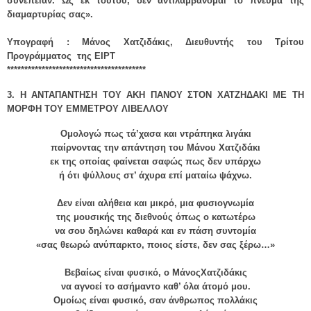
συνέπειαν. Ως εκ τούτου, δεν αντιλαμβάνομαι το πνεύμα της
διαμαρτυρίας σας».
Υπογραφή : Μάνος Χατζιδάκις, Διευθυντής του Τρίτου
Προγράμματος της ΕΙΡΤ
****************************************
3. Η ΑΝΤΑΠΑΝΤΗΣΗ ΤΟΥ ΑΚΗ ΠΑΝΟΥ ΣΤΟΝ ΧΑΤΖΗΔΑΚΙ ΜΕ ΤΗ
ΜΟΡΦΗ ΤΟΥ ΕΜΜΕΤΡΟΥ ΛΙΒΕΛΛΟΥ
Ομολογώ πως τά’χασα και ντράπηκα λιγάκι
παίρνοντας την απάντηση του Μάνου Χατζιδάκι
εκ της οποίας φαίνεται σαφώς πως δεν υπάρχω
ή ότι ψύλλους στ’ άχυρα επί ματαίω ψάχνω.
Δεν είναι αλήθεια και μικρό, μια φυσιογνωμία
της μουσικής της διεθνούς όπως o κατωτέρω
να σου δηλώνει καθαρά και εν πάση συντομία
«σας θεωρώ ανύπαρκτο, ποιος είστε, δεν σας ξέρω…»
Βεβαίως είναι φυσικό, ο ΜάνοςΧατζιδάκις
να αγνοεί το ασήμαντο καθ’ όλα άτομό μου.
Ομοίως είναι φυσικό, σαν άνθρωπος πολλάκις