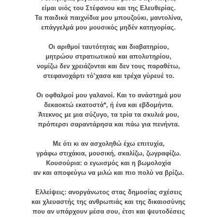
είμαι υιός του Στέφανου και της Ελευθερίας.
Τα παιδικά παιχνίδια μου μπουζούκι, μαντολίνα,
επάγγελμά μου μουσικός μηδέν κατηγορίας.
Οι αριθμοί ταυτότητας και διαβατηρίου,
μητρώου στρατιωτικού και απολυτηρίου,
νομίζω δεν χρειάζονται και δεν τους παραθέτω,
στεφανοχάρτι τό’χασα και τρέχα γύρευέ το.
Οι οφθαλμοί μου γαλανοί. Και το ανάστημά μου
δεκαοκτώ εκατοστά*, ή ένα και εβδομήντα.
Άτεκνος με μια σύζυγο, τα τρία τα σκυλιά μου,
πρόπερσι σαραντάρησα και πάω για πενήντα.
Με ότι κι αν ασχοληθώ έχω επιτυχία,
γράφω στιχάκια, μουσική, σκαλίζω, ζωγραφίζω.
Κουσούρια: ο εγωισμός και η βωμολοχία
αν και αποφεύγω να μιλώ και πιο πολύ να βρίζω.
Ελλείψεις: ανοργάνωτος στας δημοσίας σχέσεις
και χλευαστής της ανθρωπιάς και της δικαιοσύνης
που αν υπάρχουν μέσα σου, έτσι και ψευτοδέσεις