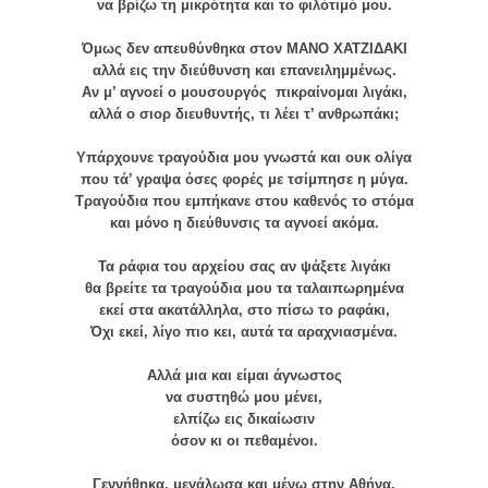
να βρίζω τη μικρότητα και το φιλότιμό μου.
Όμως δεν απευθύνθηκα στον ΜΑΝΟ ΧΑΤΖΙΔΑΚΙ
αλλά εις την διεύθυνση και επανειλημμένως.
Αν μ’ αγνοεί ο μουσουργός πικραίνομαι λιγάκι,
αλλά ο σιορ διευθυντής, τι λέει τ’ ανθρωπάκι;
Υπάρχουνε τραγούδια μου γνωστά και ουκ ολίγα
που τά’ γραψα όσες φορές με τσίμπησε η μύγα.
Τραγούδια που εμπήκανε στου καθενός το στόμα
και μόνο η διεύθυνσις τα αγνοεί ακόμα.
Τα ράφια του αρχείου σας αν ψάξετε λιγάκι
θα βρείτε τα τραγούδια μου τα ταλαιπωρημένα
εκεί στα ακατάλληλα, στο πίσω το ραφάκι,
Όχι εκεί, λίγο πιο κει, αυτά τα αραχνιασμένα.
Αλλά μια και είμαι άγνωστος
να συστηθώ μου μένει,
ελπίζω εις δικαίωσιν
όσον κι οι πεθαμένοι.
Γεννήθηκα, μεγάλωσα και μένω στην Αθήνα,