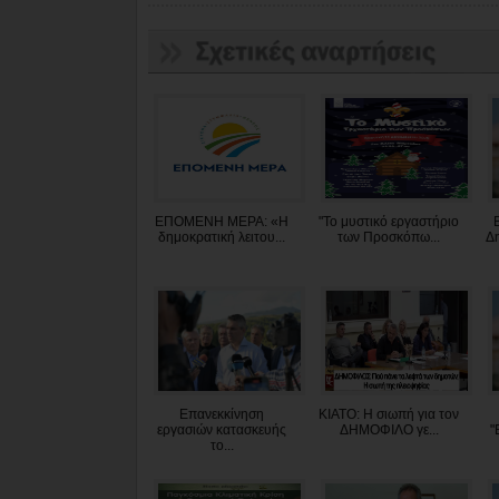
ΕΠΟΜΕΝΗ ΜΕΡΑ: «Η
"Το μυστικό εργαστήριο
δημοκρατική λειτου...
των Προσκόπω...
Δη
Επανεκκίνηση
ΚΙΑΤΟ: Η σιωπή για τον
εργασιών κατασκευής
ΔΗΜΟΦΙΛΟ γε...
"
το...