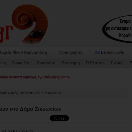
Αρχείο Νίκου Καρνασιώτη
Όροι χρήσης
Επικοινωνία
ική
Συναυλίες
Πρόσωπα
Επιστήμη
Π.Ρέππας
Γ.Λόης
Ε
όνα καθυστερήσεων, εγκατάλειψης και απουσίας σχεδιασμού στο Δήμο Σικυω
Ανταλλαγής Νέων στο Δήμο Σικυωνίων
ων στο Δήμο Σικυωνίων
ΔΕΛΤΙΟ ΤΥΠΟΥ