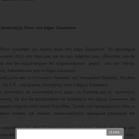
Ανταλλαγής Νέων στο Δήμο Σικυωνίων
 Νέων εγκρίθηκε για πρώτη φορά στο Δήμο Σικυωνίων. Το πρόγραμμα
ουάριο 2012 στο δήμο μας και θα έχει διάρκεια μιας εβδομάδας ενώ θα
νέοι που θα συμμετάσχουν θα εκπροσωπήσουν φορείς από την Γαλλία,
νία, Λιθουανία και από το Δήμο Σικυωνίων.
πή μέσα από το Ινστιτούτο Νεολαίας του Υπουργείου Παιδείας, δια βίου
 της Ε.Ε., ενώ φορέας υλοποίησης είναι ο Δήμος Σικυωνίων.
ις ομοιότητες της κουλτούρας στις χώρες τις Ευρώπης και τις ομοιότητες
υρώπη. Οι νέοι θα φιλοξενηθούν σε ξενοδοχείο στο Δήμου Σικυωνίων, θα
αρχαία μνημεία εντός νομού Κορινθίας. Σκοπός του προγράμματος είναι οι
άξουν απόψεις και σκέψεις αντιμετωπίζοντας φαινόμενα ρατσισμού και
 ευρωπαϊκών και εθνικών προγραμμάτων για νέους, ξεκινά μια σειρά από
α προωθήσουν ευκαιρίες και χρηματοδοτούμενα προγράμματα για τους νέους