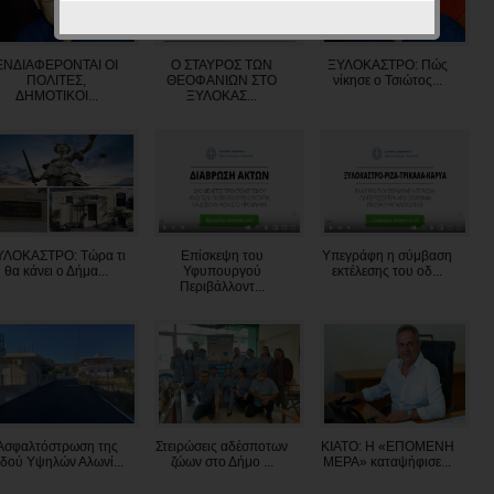
ΕΝΔΙΑΦΕΡΟΝΤΑΙ ΟΙ
Ο ΣΤΑΥΡΟΣ ΤΩΝ
ΞΥΛΟΚΑΣΤΡΟ: Πώς
ΠΟΛΙΤΕΣ,
ΘΕΟΦΑΝΙΩΝ ΣΤΟ
νίκησε ο Τσιώτος...
ΔΗΜΟΤΙΚΟΙ...
ΞΥΛΟΚΑΣ...
ΥΛΟΚΑΣΤΡΟ: Τώρα τι
Επίσκεψη του
Υπεγράφη η σύμβαση
θα κάνει ο Δήμα...
Υφυπουργού
εκτέλεσης του οδ...
Περιβάλλοντ...
Ασφαλτόστρωση της
Στειρώσεις αδέσποτων
ΚΙΑΤΟ: Η «ΕΠΟΜΕΝΗ
δού Υψηλών Αλωνί...
ζώων στο Δήμο ...
ΜΕΡΑ» καταψήφισε...