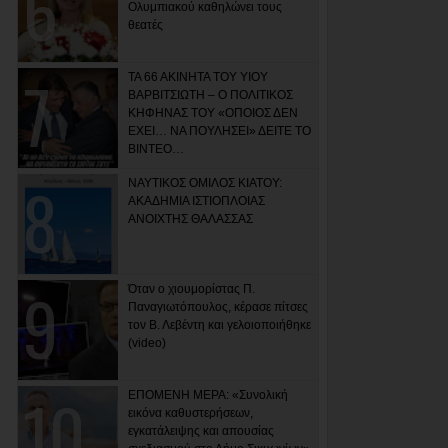
Ολυμπιακού καθηλώνει τους
θεατές
ΤΑ 66 ΑΚΙΝΗΤΑ ΤΟΥ ΥΙΟΥ
ΒΑΡΒΙΤΣΙΩΤΗ – Ο ΠΟΛΙΤΙΚΟΣ
ΚΗΦΗΝΑΣ ΤΟΥ «ΟΠΟΙΟΣ ΔΕΝ
ΕΧΕΙ… ΝΑ ΠΟΥΛΗΣΕΙ» ΔΕΙΤΕ ΤΟ
ΒΙΝΤΕΟ…
ΝΑΥΤΙΚΟΣ ΟΜΙΛΟΣ ΚΙΑΤΟΥ:
ΑΚΑΔΗΜΙΑ ΙΣΤΙΟΠΛΟΙΑΣ
ΑΝΟΙΧΤΗΣ ΘΑΛΑΣΣΑΣ
Όταν ο χιουμορίστας Π.
Παναγιωτόπουλος, κέρασε πίτσες
τον Β. Λεβέντη και γελοιοποιήθηκε
(video)
ΕΠΟΜΕΝΗ ΜΕΡΑ: «Συνολική
εικόνα καθυστερήσεων,
εγκατάλειψης και απουσίας