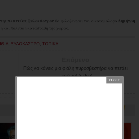
ση της πλατείας Ξυλοκάστρου
Δημήτρη
θα φιλοξενήσει τον οικονομολόγο
κή και πολιτική κατάσταση της χώρας.
ΝΘΙΑ
,
ΞΥΛΟΚΑΣΤΡΟ
,
ΤΟΠΙΚΑ
Επόμενο
Πώς να κάνεις μια φιάλη πυροσβεστήρα να πετάει
χρώμα! (video)