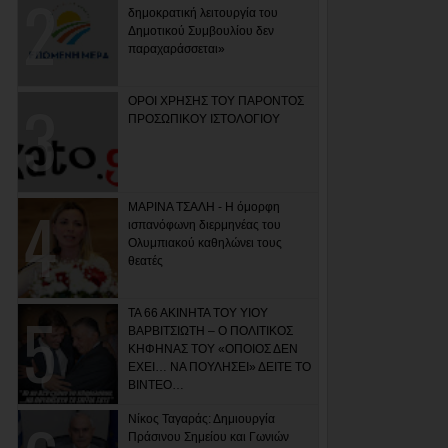
δημοκρατική λειτουργία του
Δημοτικού Συμβουλίου δεν
παραχαράσσεται»
ΟΡΟΙ ΧΡΗΣΗΣ ΤΟΥ ΠΑΡΟΝΤΟΣ
ΠΡΟΣΩΠΙΚΟΥ ΙΣΤΟΛΟΓΙΟΥ
ΜΑΡΙΝΑ ΤΣΑΛΗ - Η όμορφη
ισπανόφωνη διερμηνέας του
Ολυμπιακού καθηλώνει τους
θεατές
ΤΑ 66 ΑΚΙΝΗΤΑ ΤΟΥ ΥΙΟΥ
ΒΑΡΒΙΤΣΙΩΤΗ – Ο ΠΟΛΙΤΙΚΟΣ
ΚΗΦΗΝΑΣ ΤΟΥ «ΟΠΟΙΟΣ ΔΕΝ
ΕΧΕΙ… ΝΑ ΠΟΥΛΗΣΕΙ» ΔΕΙΤΕ ΤΟ
ΒΙΝΤΕΟ…
Νίκος Ταγαράς: Δημιουργία
Πράσινου Σημείου και Γωνιών