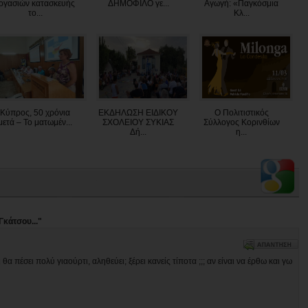
ργασιών κατασκευής
ΔΗΜΟΦΙΛΟ γε...
Αγωγή: «Παγκόσμια
το...
Κλ...
Κύπρος, 50 χρόνια
ΕΚΔΗΛΩΣΗ ΕΙΔΙΚΟΥ
Ο Πολιτιστικός
μετά – Το ματωμέν...
ΣΧΟΛΕΙΟΥ ΣΥΚΙΑΣ
Σύλλογος Κορινθίων
Δή...
η...
Γκάτσου..."
θα πέσει πολύ γιαούρτι, αληθεύει; ξέρει κανείς τίποτα ;;; αν είναι να έρθω και γω