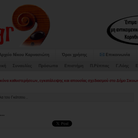
Αρχείο Νίκου Καρνασιώτη
Όροι χρήσης
Επικοινωνία
ική
Συναυλίες
Πρόσωπα
Επιστήμη
Π.Ρέππας
Γ.Λόης
Ε
όνα καθυστερήσεων, εγκατάλειψης και απουσίας σχεδιασμού στο Δήμο Σικυων
λα του Γκάτσου...
..