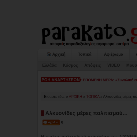
Αρχική
Τοπικά
Αφιέρωμα
Ελλάδα
Κόσμος
Απόψεις
VIDEO
Μουσ
ΕΠΟΜΕΝΗ ΜΕΡΑ: «Συνολική εικ
Είσαστε εδώ: »
ΑΡΧΙΚΗ
»
ΤΟΠΙΚΑ
»
Αλκυονίδες μέρες π
Αλκυονίδες μέρες πολιτισμού…
0
«+τοπία»
ΣΥΜΠΟ
Η ομάδα πολιτισμού
της