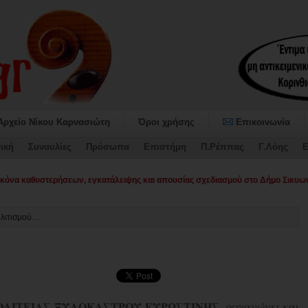
Αρχείο Νίκου Καρνασιώτη
Όροι χρήσης
Επικοινωνία
ική
Συναυλίες
Πρόσωπα
Επιστήμη
Π.Ρέππας
Γ.Λόης
Ε
όνα καθυστερήσεων, εγκατάλειψης και απουσίας σχεδιασμού στο Δήμο Σικυων
ολιτισμού…
ΛΙΤΕΙΑΣ
ΞΥΛΟΚΑΣΤΡΟΥ
ΕΥΡΩΣΤΙΝΗΣ
, οργανώνει και