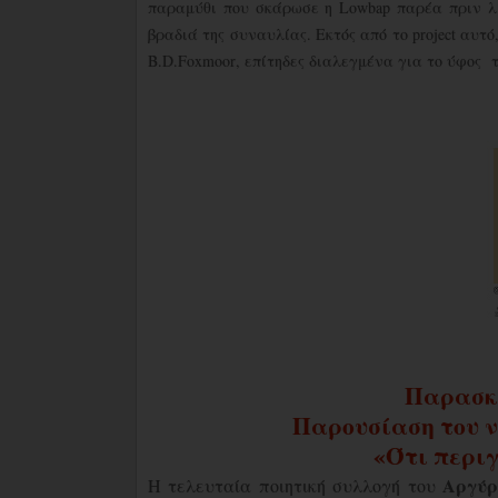
παραμύθι που σκάρωσε η
Lowbap
παρέα πριν λ
βραδιά της συναυλίας. Εκτός από το
project
αυτό
B
.
D
.
Foxmoor
, επίτηδες διαλεγμένα για το ύφος 
Παρασκε
Παρουσίαση του ν
«Ότι περι
Αργύ
Η τελευταία ποιητική συλλογή του