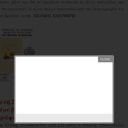
ίγους μήνες και θα το ακούσετε ανάμεσα σε άλλα τραγούδια την
, θα ακουστούν κι άλλα πολλά τραγούδια από την δισκογραφία του
ΕΙΣΟΔΟΣ ΕΛΕΥΘΕΡΗ
της βραδιάς αυτής.
.
υή 21/1/2011 9:30μμ
έου βιβλίου του Αργύρη
Χιόνη
γράφω με περιγράφει».
ρη
Χιόνη
,
συνοδεύεται από
CD
όπου ο ποιητής απαγγέλλει