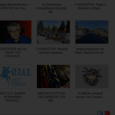
άρμα Μητσόπουλος -
2η Συνάντηση
ΞΥΛΟΚΑΣΤΡΟ: Τώρα τι
ΧΟΡΗΓΟΣ στο Voe...
Κολύμβησης Ανοιχτής
θα κάνει ο Δήμα...
Θα...
ΕΡΩΤΗΣΕΙΣ για την
ΞΥΛΟΚΑΣΤΡΟ: Μεγάλη
Ασφαλτόστρωση της
ΠΟΛΗ ΤΟΥ
επιτυχία σημείωσ...
Οδού Υψηλών Αλωνί...
ΞΥΛΟΚΑΣΤ...
ΚΕ.Π.Α.Π. ΔΗΜΟΥ
ΜΕΓΑΛΗ ΕΠΙΤΥΧΙΑ
Η έκθεση «He[art]
ΚΟΡΙΝΘΙΩΝ:
ΤΗΣ ΕΚΘΕΣΗΣ ΤΟΥ
touch» του Teodos...
ΠΟΛΙΤΙΣΤ...
ΝΙΚ...