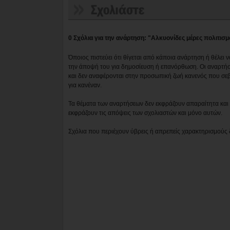
0 Σχόλια για την ανάρτηση: "Αλκυονίδες μέρες πολιτισ
Όποιος πιστεύει ότι θίγεται από κάποια ανάρτηση ή θέλει 
την άποψή του για δημοσίευση ή επανόρθωση. Οι αναρτήσ
και δεν αναφέρονται στην προσωπική ζωή κανενός που σε
για κανέναν.
Τα θέματα των αναρτήσεων δεν εκφράζουν απαραίτητα και τ
εκφράζουν τις απόψεις των σχολιαστών και μόνο αυτών.
Σχόλια που περιέχουν ύβρεις ή απρεπείς χαρακτηρισμούς 