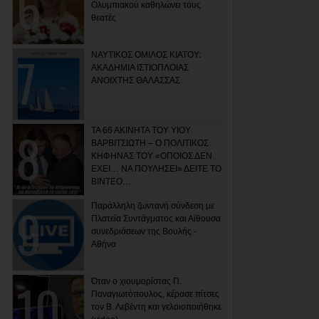
Ολυμπιακού καθηλώνει τους
θεατές
ΝΑΥΤΙΚΟΣ ΟΜΙΛΟΣ ΚΙΑΤΟΥ:
ΑΚΑΔΗΜΙΑ ΙΣΤΙΟΠΛΟΙΑΣ
ΑΝΟΙΧΤΗΣ ΘΑΛΑΣΣΑΣ
ΤΑ 66 ΑΚΙΝΗΤΑ ΤΟΥ ΥΙΟΥ
ΒΑΡΒΙΤΣΙΩΤΗ – Ο ΠΟΛΙΤΙΚΟΣ
ΚΗΦΗΝΑΣ ΤΟΥ «ΟΠΟΙΟΣ ΔΕΝ
ΕΧΕΙ… ΝΑ ΠΟΥΛΗΣΕΙ» ΔΕΙΤΕ ΤΟ
ΒΙΝΤΕΟ…
Παράλληλη ζωντανή σύνδεση με
Πλατεία Συντάγματος και Αίθουσα
συνεδριάσεων της Βουλής -
Αθήνα
Όταν ο χιουμορίστας Π.
Παναγιωτόπουλος, κέρασε πίτσες
τον Β. Λεβέντη και γελοιοποιήθηκε