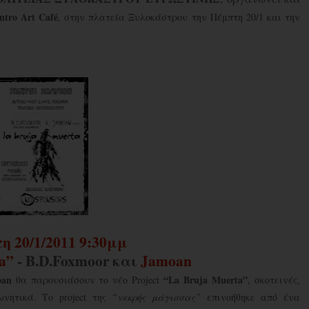
Intro
Art
Caf
é
, στην πλατεία Ξυλοκάστρου την Πέμπτη 20/1 και την
τη
20/1/2011 9:30
μμ
a”
- B.D.Foxmoor
και
Jamoan
oan
“
La
Bruja
Muerta
”
θα παρουσιάσουν το νέο
Project
, σκοτεινές,
φωνητικά. Το
project
της
“νεκρής μάγισσας”
επινοήθηκε από ένα