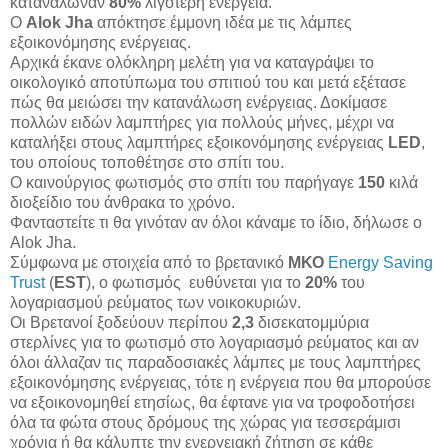
κατανάλωναν
80%
λιγότερη ενέργεια.
Ο
Alok Jha
απόκτησε έμμονη ιδέα με τις λάμπες
εξοικονόμησης ενέργειας.
Αρχικά έκανε ολόκληρη μελέτη για να καταγράψει το
οικολογικό αποτύπωμα του σπιτιού του και μετά εξέτασε
πώς θα μειώσει την κατανάλωση ενέργειας. Δοκίμασε
πολλών ειδών λαμπτήρες για πολλούς μήνες, μέχρι να
καταλήξει στους λαμπτήρες εξοικονόμησης ενέργειας
LED
,
του οποίους τοποθέτησε στο σπίτι του.
Ο καινούργιος φωτισμός στο σπίτι του παρήγαγε
150
κιλά
διοξείδιο του άνθρακα το χρόνο.
Φανταστείτε τι θα γινόταν αν όλοι κάναμε το ίδιο, δήλωσε ο
Alok Jha.
Σύμφωνα με στοιχεία από το βρετανικό
ΜΚΟ
Energy Saving
Trust
(
EST
), ο φωτισμός ευθύνεται για το
20%
του
λογαριασμού ρεύματος των νοικοκυριών.
Οι Βρετανοί ξοδεύουν περίπου
2,3
δισεκατομμύρια
στερλίνες για το φωτισμό στο λογαριασμό ρεύματος και αν
όλοι άλλαζαν τις παραδοσιακές λάμπες με τους λαμπτήρες
εξοικονόμησης ενέργειας, τότε η ενέργεια που θα μπορούσε
να εξοικονομηθεί ετησίως, θα έφτανε για να τροφοδοτήσει
όλα τα φώτα στους δρόμους της χώρας για τεσσεράμισι
χρόνια ή θα κάλυπτε την ενεργειακή ζήτηση σε κάθε