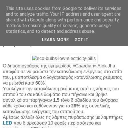
This site uses cookies from Google to deliver its services
Parakato.gr
and to analyze traffic. Your IP address and user-agent are
shared with Google along with performance and security
metrics to ensure quality of service, generate usage
statistics, and to detect and address abuse.
Μειώστε κατά 60% το λογαριασμό
LEARN MORE
GOT IT
ρεύματος
O δημοσιογράφος της εφημερίδας «Guardian» Alok Jha
αποφάσισε να μειώσει την κατανάλωση ενέργειας στο σπίτι
του, με αποτέλεσμα ο λογαριασμός κατανάλωσης ρεύματος
να μειωθεί κατά
60%
.
Υπολόγισε την κατανάλωση ρεύματος από τις λάμπες του
σπιτιού του σε κάθε δωμάτιο που πήγαινε και βρήκε
συνολικά ότι παρήγαγαν
1,5
τόνο διοξειδίου του άνθρακα
κάθε χρόνο και ευθύνονταν για το
28%
της συνολικής
κατανάλωσης ενέργειας του σπιτιού του.
Αμέσως άλλαξε όλες τις λάμπες πυράκτωσης με λαμπτήρες
LED
που διαρκούσαν 10 φορές περισσότερο και