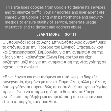
This site uses cookies from Google to deliver its services
Parakato.gr
and to analyze traffic. Your IP address and user-agent are
shared with Google along with performance and security
metrics to ensure quality of service, generate usage
statistics, and to detect and address abuse.
Κανονικά ανοίγουν τα σχολεία
LEARN MORE
GOT IT
O υπουργός Παιδείας Αρης Σπηλιωτόπουλος συναντήθηκε
το απόγευμα με την Πρόεδρο του Εθνικού Επιστημονικού
και Επιχειρησιακού Συμβουλίου για την αντιμετώπιση της
νέας γρίπης, καθηγήτρια Ελένη Γιαμαρέλου και είχε
συζήτηση μαζί της για την αντιμετώπιση της νέας γρίπης σε
σχέση με τα σχολεία.
«Είναι λογικό και αναμενόμενο να υπάρχει μία διαρκής
συνεργασία, όχι μόνο με την κα. Γιαμαρέλου, αλλά με όλους
όσοι εργάζονται πυρετωδώς σε επίπεδο Υπουργείου Υγείας
προκειμένου να υπάρχει η, όσο το δυνατόν, καλύτερη
ενημέρωση, πρόληψη και αντιμετώπιση του φαινομένου»,
είπε ο υπουργός και πρόσθεσε: