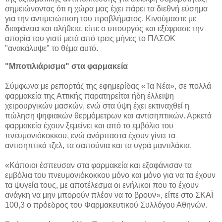
σημειώνοντας ότι η χώρα μας έχει πάρει τα διεθνή εύσημα
για την αντιμετώπιση του προβλήματος. Κινούμαστε με
διαφάνεια και αλήθεια, είπε ο υπουργός και εξέφρασε την
απορία του γιατί μετά από τρεις μήνες το ΠΑΣΟΚ
"ανακάλυψε" το θέμα αυτό.
"Μποτιλιάρισμα" στα φαρμακεία
Σύμφωνα με ρεπορτάζ της εφημερίδας «Τα Νέα», σε πολλά
φαρμακεία της Αττικής παρατηρείται ήδη έλλειψη
χειρουργικών μασκών, ενώ στα ύψη έχει εκτιναχθεί η
πώληση ψηφιακών θερμόμετρων και αντισηπτικών. Αρκετά
φαρμακεία έχουν ξεμείνει και από το εμβόλιο του
πνευμονιόκοκκου, ενώ ανάρπαστα έχουν γίνει τα
αντισηπτικά τζελ, τα σαπούνια και τα υγρά μαντιλάκια.
«Κάποιοι έσπευσαν στα φαρμακεία και εξαφάνισαν τα
εμβόλια του πνευμονιόκοκκου μόνο και μόνο για να τα έχουν
τα ψυγεία τους, με αποτέλεσμα οι ενήλικοι που το έχουν
ανάγκη να μην μπορούν πλέον να το βρουν», είπε στο ΣΚΑΪ
100,3 ο πρόεδρος του Φαρμακευτικού Συλλόγου Αθηνών.