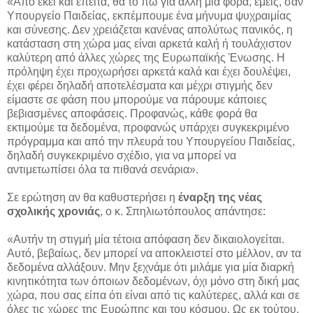
«Από εκεί και έπειτα, θα το πω για άλλη μία φορά, εμείς, σαν
Υπουργείο Παιδείας, εκπέμπουμε ένα μήνυμα ψυχραιμίας
και σύνεσης. Δεν χρειάζεται κανένας απολύτως πανικός, η
κατάσταση στη χώρα μας είναι αρκετά καλή ή τουλάχιστον
καλύτερη από άλλες χώρες της Ευρωπαϊκής Ένωσης. Η
πρόληψη έχει προχωρήσει αρκετά καλά και έχει δουλέψει,
έχει φέρει δηλαδή αποτελέσματα και μέχρι στιγμής δεν
είμαστε σε φάση που μπορούμε να πάρουμε κάποιες
βεβιασμένες αποφάσεις. Προφανώς, κάθε φορά θα
εκτιμούμε τα δεδομένα, προφανώς υπάρχει συγκεκριμένο
πρόγραμμα και από την πλευρά του Υπουργείου Παιδείας,
δηλαδή συγκεκριμένο σχέδιο, για να μπορεί να
αντιμετωπίσει όλα τα πιθανά σενάρια».
Σε ερώτηση αν θα καθυστερήσει η
έναρξη της νέας
σχολικής χρονιάς
, ο κ. Σπηλιωτόπουλος απάντησε:
«Αυτήν τη στιγμή μία τέτοια απόφαση δεν δικαιολογείται.
Αυτό, βεβαίως, δεν μπορεί να αποκλειστεί στο μέλλον, αν τα
δεδομένα αλλάξουν. Μην ξεχνάμε ότι μιλάμε για μία διαρκή
κινητικότητα των όποιων δεδομένων, όχι μόνο στη δική μας
χώρα, που σας είπα ότι είναι από τις καλύτερες, αλλά και σε
όλες τις χώρες της Ευρώπης και του κόσμου. Ως εκ τούτου,