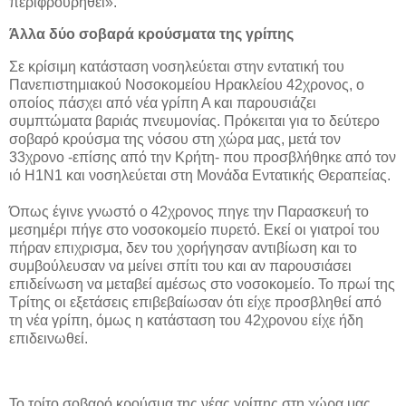
περιφρουρηθεί».
Άλλα δύο σοβαρά κρούσματα της γρίπης
Σε κρίσιμη κατάσταση νοσηλεύεται στην εντατική του
Πανεπιστημιακού Νοσοκομείου Ηρακλείου 42χρονος, ο
οποίος πάσχει από νέα γρίπη Α και παρουσιάζει
συμπτώματα βαριάς πνευμονίας. Πρόκειται για το δεύτερο
σοβαρό κρούσμα της νόσου στη χώρα μας, μετά τον
33χρονο -επίσης από την Κρήτη- που προσβλήθηκε από τον
ιό Η1Ν1 και νοσηλεύεται στη Μονάδα Εντατικής Θεραπείας.
Όπως έγινε γνωστό ο 42χρονος πηγε την Παρασκευή το
μεσημέρι πήγε στο νοσοκομείο πυρετό. Εκεί οι γιατροί του
πήραν επιχρισμα, δεν του χορήγησαν αντιβίωση και το
συμβούλευσαν να μείνει σπίτι του και αν παρουσιάσει
επιδείνωση να μεταβεί αμέσως στο νοσοκομείο. Το πρωί της
Τρίτης οι εξετάσεις επιβεβαίωσαν ότι είχε προσβληθεί από
τη νέα γρίπη, όμως η κατάσταση του 42χρονου είχε ήδη
επιδεινωθεί.
Το τρίτο σοβαρό κρούσμα της νέας γρίπης στη χώρα μας