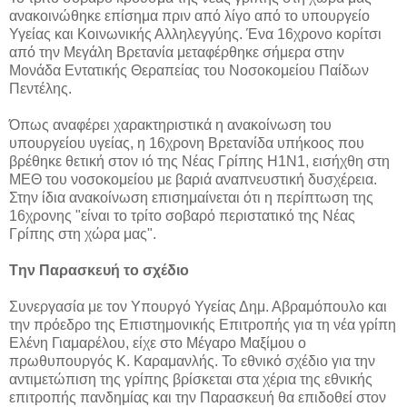
ανακοινώθηκε επίσημα πριν από λίγο από το υπουργείο
Υγείας και Κοινωνικής Αλληλεγγύης. Ένα 16χρονο κορίτσι
από την Μεγάλη Βρετανία μεταφέρθηκε σήμερα στην
Μονάδα Εντατικής Θεραπείας του Νοσοκομείου Παίδων
Πεντέλης.
Όπως αναφέρει χαρακτηριστικά η ανακοίνωση του
υπουργείου υγείας, η 16χρονη Βρετανίδα υπήκοος που
βρέθηκε θετική στον ιό της Νέας Γρίπης Η1Ν1, εισήχθη στη
ΜΕΘ του νοσοκομείου με βαριά αναπνευστική δυσχέρεια.
Στην ίδια ανακοίνωση επισημαίνεται ότι η περίπτωση της
16χρονης "είναι το τρίτο σοβαρό περιστατικό της Νέας
Γρίπης στη χώρα μας".
Tην Παρασκευή το σχέδιο
Συνεργασία με τον Υπουργό Υγείας Δημ. Αβραμόπουλο και
την πρόεδρο της Επιστημονικής Επιτροπής για τη νέα γρίπη
Ελένη Γιαμαρέλου, είχε στο Μέγαρο Μαξίμου ο
πρωθυπουργός Κ. Καραμανλής. To εθνικό σχέδιο για την
αντιμετώπιση της γρίπης βρίσκεται στα χέρια της εθνικής
επιτροπής πανδημίας και την Παρασκευή θα επιδοθεί στον