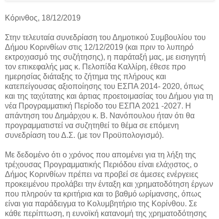
Κόρινθος, 18/12/2019
Στην τελευταία συνεδρίαση του Δημοτικού Συμβουλίου του
Δήμου Κορινθίων στις 12/12/2019 (και πριν το λυπηρό
εκτροχιασμό της συζήτησης), η παράταξή μας, με εισηγητή
τον επικεφαλής μας κ. Πελοπίδα Καλλίρη, έθεσε προ
ημερησίας διάταξης το ζήτημα της πλήρους και
κατεπείγουσας αξιοποίησης του ΕΣΠΑ 2014- 2020, όπως
και της ταχύτατης και άρτιας προετοιμασίας του Δήμου για τη
νέα Προγραμματική Περίοδο του ΕΣΠΑ 2021 -2027. Η
απάντηση του Δημάρχου κ. Β. Νανόπουλου ήταν ότι θα
προγραμματιστεί να συζητηθεί το θέμα σε επόμενη
συνεδρίαση του Δ.Σ. (με τον Προϋπολογισμό).
Με δεδομένο ότι ο χρόνος που απομένει για τη λήξη της
τρέχουσας Προγραμματικής Περιόδου είναι ελάχιστος, ο
Δήμος Κορινθίων πρέπει να προβεί σε άμεσες ενέργειες
προκειμένου προλάβει την ένταξη και χρηματοδότηση έργων
που πληρούν τα κριτήρια και το βαθμό ωρίμανσης, όπως
είναι για παράδειγμα το Κολυμβητήριο της Κορίνθου. Σε
κάθε περίπτωση, η ευνοϊκή κατανομή της χρηματοδότησης